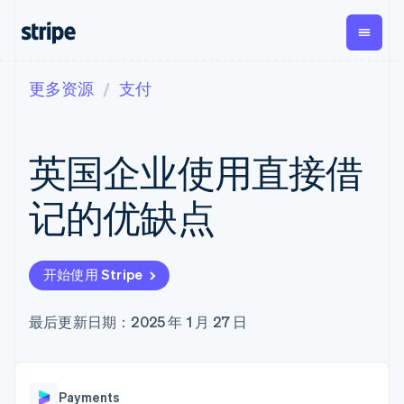
更多资源
支付
按企业阶段
文档
学习
支付
营收
资金管
平台
理
易市
大型企业
Stripe 文档
博客
Payments
Billing
初创企业
API 参考文档
客户案例
英国企业使用直接借
在线支付
经常性收入
Global
Conn
库与 SDK
指南
Managed
Metronome
Payouts
Stripe Apps
Payments
按用量计费
平台
记的优缺点
备案商家解决
Subscriptions
向第三
按应用场景
方案
方打款
支持
订阅管理
Payment links
Crypto
指南
智能体商务
Invoicing
钱包、
加密货币
获取支持
无代码支付
一次性或定期
开始使用 Stripe
稳定币
电子商务
接受线上付款
托管支持方案
Checkout
账单
发行和
嵌入式金融
实施预置结账流程
专业服务
预构建支付界
Tax
发卡基
财务自动化
构建平台或交易市场
最后更新日期：2025 年 1 月 27 日
面
销售税和增值
础设施
全球化企业
管理订阅
Elements
税自动化
应用内支付
提供按用量计费
灵活的 UI 组件
Revenue
交易市场
发行稳定币支持的支付卡
Payment
Recognition
公司
资金管理
通过智能体配置和管理服
methods
会计自动化
Payments
平台
务