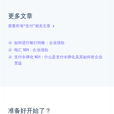
English
克罗地亚
English
Italiano
更多文章
拉脱维亚
English
查看所有“支付”相关文章
立陶宛
English
列支敦士登
如何进行银行转账：企业须知
Deutsch
English
卢森堡
电汇 101：企业须知
Français
Deutsch
English
支付令牌化 101：什么是支付令牌化及其如何使企业
罗马尼亚
受益
English
马尔他
English
马来西亚
English
简体中文
美国
English
Español
简体中文
墨西哥
Español
English
准备好开始了？
挪威