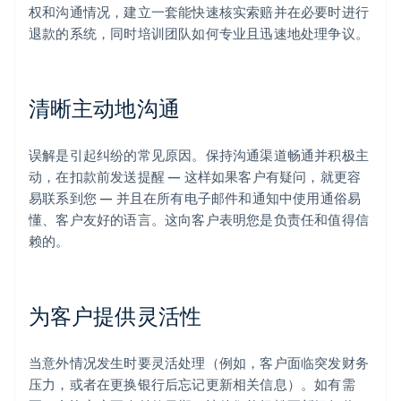
权和沟通情况，建立一套能快速核实索赔并在必要时进行
退款的系统，同时培训团队如何专业且迅速地处理争议。
清晰主动地沟通
误解是引起纠纷的常见原因。保持沟通渠道畅通并积极主
动，在扣款前发送提醒 — 这样如果客户有疑问，就更容
易联系到您 — 并且在所有电子邮件和通知中使用通俗易
懂、客户友好的语言。这向客户表明您是负责任和值得信
赖的。
阿联酋
English
爱尔兰
English
为客户提供灵活性
爱沙尼亚
English
奥地利
当意外情况发生时要灵活处理（例如，客户面临突发财务
Deutsch
English
压力，或者在更换银行后忘记更新相关信息）。如有需
澳大利亚