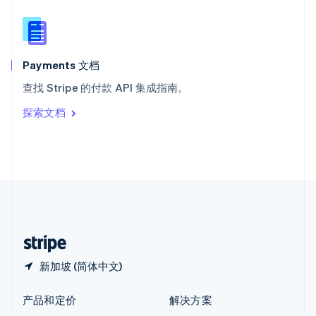
English
简体中文
新西兰
English
匈牙利
English
Payments 文档
意大利
查找 Stripe 的付款 API 集成指南。
Italiano
English
印度
探索文档
English
英国
English
直布罗陀
English
中国内地
简体中文
English
中国香港特别行政区
English
简体中文
新加坡 (简体中文)
产品和定价
解决方案