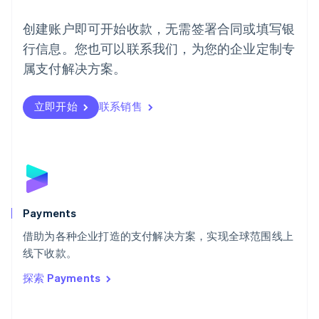
English
葡萄牙
创建账户即可开始收款，无需签署合同或填写银
Português
English
行信息。您也可以联系我们，为您的企业定制专
日本
日本語
English
属支付解决方案。
瑞典
Svenska
English
瑞士
立即开始
联系销售
Deutsch
Français
Italiano
English
塞浦路斯
English
斯洛伐克
English
斯洛文尼亚
English
Italiano
Payments
泰国
ไทย
English
借助为各种企业打造的支付解决方案，实现全球范围线上
希腊
线下收款。
English
探索 Payments
西班牙
Español
English
新加坡