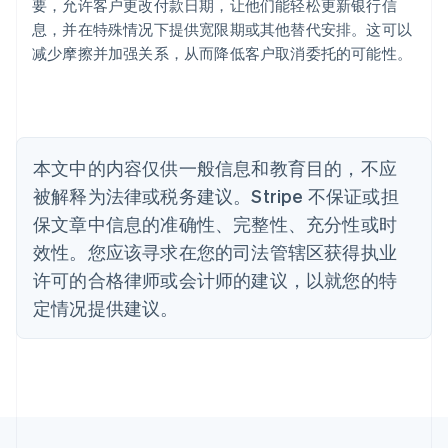
要，允许客户更改付款日期，让他们能轻松更新银行信
English
巴西
息，并在特殊情况下提供宽限期或其他替代安排。这可以
Português
English
减少摩擦并加强关系，从而降低客户取消委托的可能性。
保加利亚
English
比利时
Nederlands
Français
Deutsch
English
波兰
本文中的内容仅供一般信息和教育目的，不应
English
丹麦
被解释为法律或税务建议。Stripe 不保证或担
English
保文章中信息的准确性、完整性、充分性或时
德国
效性。您应该寻求在您的司法管辖区获得执业
Deutsch
English
法国
许可的合格律师或会计师的建议，以就您的特
Français
English
定情况提供建议。
芬兰
English
Svenska
荷兰
Nederlands
English
加拿大
English
Français
捷克