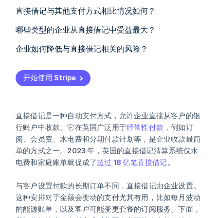
直接借记与其他支付方式相比情况如何？
直接借记
哪些类型的企业从直接借记中受益最大？
银行卡支付
订阅业务
企业如何降低与直接借记相关的风险？
Stripe Sessions 2026
了解 Stripe 如何为 AI 构建经济基础设施。
长期订单
会员制组织
从一开始就设定明确的期望
立即观看
开始使用 Stripe
银行转账
公用事业和电信公司
将变动情况通知客户
数字钱包
教育和托儿服务机构
监控支付失败
直接借记是一种自动支付方式，允许企业直接从客户的银
先买后付 (BNPL) 选项
房地产和租赁业务
选择可靠的支付服务提供商
行账户中收款。它在英国广泛用于
经常性付款
，例如订
阅、会员费、水电费和分期付款计划等，是企业收款最简
健康和保健服务
遵守 Bacs 规则
单的方式之一。2023 年，英国的直接借记清算系统仅水
慈善机构和非营利组织
保护客户数据
电费和家庭账单就促成了
超过 18 亿笔直接借记
。
金融服务
制定退款和争议处理流程
与客户设置付款的长期订单不同，直接借记由企业设置。
这种安排对于金额会变动的支付尤其有用，比如每月波动
保险提供商
清晰主动地沟通
的能源账单，以及客户可能变更套餐的订阅服务。下面，