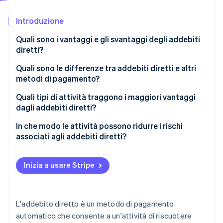
Radar
Introduzione
Prevenzione delle frodi
Ecosistema
Atlas
Quali sono i vantaggi e gli svantaggi degli addebiti
Costituzione di start-up
Partner
diretti?
Stripe App Marketplace
Climate
Quali sono le differenze tra addebiti diretti e altri
Rimozione del carbonio
metodi di pagamento?
Identity
Verifica online dell'identità
Addebiti diretti
Quali tipi di attività traggono i maggiori vantaggi
dagli addebiti diretti?
Pagamenti con carta
Attività che offrono abbonamenti
In che modo le attività possono ridurre i rischi
Ordini permanenti
associati agli addebiti diretti?
Organizzazioni associative
Bonifici bancari
Stripe Sessions 2026
Stabilisci aspettative chiare fin dall’inizio
Scopri come Stripe sta costruendo l'infrastruttura economi
Società di servizi pubblici e di telecomunicazioni
Inizia a usare Stripe
Wallet
Guarda ora
Avvisa i clienti delle modifiche
Fornitori di servizi di istruzione e assistenza
Opzioni di pagamento a rate
all’infanzia
Monitora i pagamenti non andati a buon fine
L'addebito diretto è un metodo di pagamento
Affitto di immobili
Investi in un fornitore di servizi di pagamento
automatico che consente a un'attività di riscuotere
affidabile