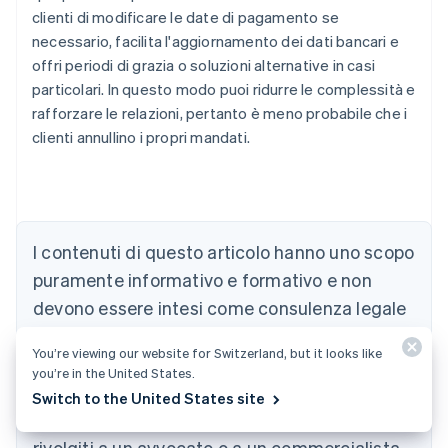
clienti di modificare le date di pagamento se
necessario, facilita l'aggiornamento dei dati bancari e
offri periodi di grazia o soluzioni alternative in casi
particolari. In questo modo puoi ridurre le complessità e
rafforzare le relazioni, pertanto è meno probabile che i
clienti annullino i propri mandati.
Australia
I contenuti di questo articolo hanno uno scopo
English
Austria
puramente informativo e formativo e non
Deutsch
English
devono essere intesi come consulenza legale
Belgio
Nederlands
Français
Deutsch
English
o fiscale. Stripe non garantisce l'accuratezza,
Brasile
You’re viewing our website for Switzerland, but it looks like
la completezza, l'adeguatezza o l'attualità
Português
English
you’re in the United States.
Bulgaria
delle informazioni contenute nell'articolo. Per
Switch to the United States site
English
assistenza sulla tua situazione specifica,
Canada
rivolgiti a un avvocato o a un commercialista