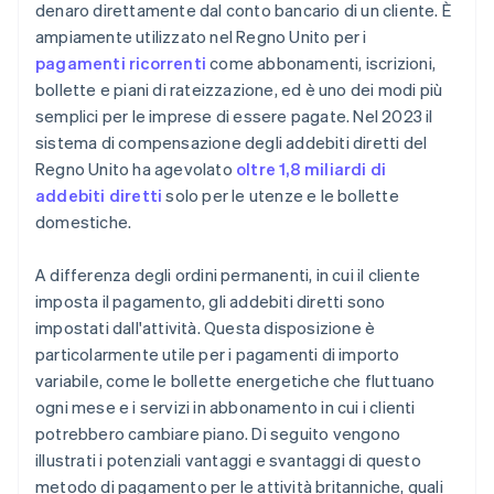
denaro direttamente dal conto bancario di un cliente. È
Servizi per salute e benessere
Garantisci la conformità alle regole Bacs
ampiamente utilizzato nel Regno Unito per i
Organizzazioni benefiche e non profit
pagamenti ricorrenti
come abbonamenti, iscrizioni,
Proteggi i dati dei clienti
bollette e piani di rateizzazione, ed è uno dei modi più
Servizi finanziari
Predisponi una procedura per rimborsi e
semplici per le imprese di essere pagate. Nel 2023 il
Compagnie assicurative
contestazioni
sistema di compensazione degli addebiti diretti del
Regno Unito ha agevolato
oltre 1,8 miliardi di
Rivenditori che offrono piani di rateizzazione
Comunica in modo chiaro e proattivo
addebiti diretti
solo per le utenze e le bollette
Servizi B2B
Sii flessibile con i clienti
domestiche.
Fornitori di servizi gestiti
A differenza degli ordini permanenti, in cui il cliente
imposta il pagamento, gli addebiti diretti sono
impostati dall'attività. Questa disposizione è
particolarmente utile per i pagamenti di importo
variabile, come le bollette energetiche che fluttuano
ogni mese e i servizi in abbonamento in cui i clienti
potrebbero cambiare piano. Di seguito vengono
illustrati i potenziali vantaggi e svantaggi di questo
metodo di pagamento per le attività britanniche, quali