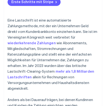
Versorgungs- und
Erste Schritte mit Stripe
Digital Wallets
Telekommunikationsunternehmen
Kundschaft über Änderungen benachrichtigen
Optionen für „Jetzt kaufen, später bezahlen“ (BNPL)
Bildungs- und Kinderbetreuungseinrichtungen
Fehlgeschlagene Zahlungen überwachen
Eine Lastschrift ist eine automatisierte
Immobilien- und Vermietungsunternehmen
In einen vertrauenswürdigen Zahlungsdienstleister
Zahlungsmethode, mit der ein Unternehmen Geld
investieren
direkt vom Kundenbankkonto einziehen kann. Sie ist im
Gesundheits- und Wellnessdienstleistungen
BACS-Regeln einhalten
Vereinigten Königreich weit verbreitet für
Wohltätige und gemeinnützige Organisationen
wiederkehrende Zahlungen
wie Abonnements,
Kundendaten schützen
Mitgliedschaften, Stromrechnungen und
Finanzdienste
Verfahren für Rückerstattungen und
Ratenzahlungspläne und stellt eine der einfachsten
Versicherungen
Zahlungsanfechtungen einrichten
Möglichkeiten für Unternehmen dar, Zahlungen zu
erhalten. Im Jahr 2023 wurden über das britische
Einzelhändler, die Ratenzahlungspläne anbieten
Klar und proaktiv kommunizieren
Lastschrift-Clearing-System
mehr als 1,8 Milliarden
B2B-Dienstleistungen
Kundenflexibilität integrieren
Lastschriften
allein für Rechnungen von
Versorgungsunternehmen und Haushaltsdiensten
Managed Service Provider
abgewickelt.
Anders als bei Daueraufträgen, bei denen Kundinnen
und Kunden die Zahlung einrichten, werden