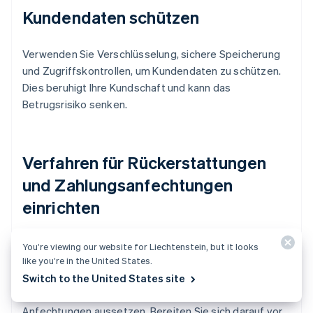
Kundendaten schützen
Verwenden Sie Verschlüsselung, sichere Speicherung
und Zugriffskontrollen, um Kundendaten zu schützen.
Dies beruhigt Ihre Kundschaft und kann das
Betrugsrisiko senken.
Verfahren für Rückerstattungen
und Zahlungsanfechtungen
einrichten
Im Rahmen der Lastschriftgarantie können Kundinnen
You’re viewing our website for Liechtenstein, but it looks
und Kunden eine Rückerstattung beantragen, wenn ein
like you’re in the United States.
Problem auftritt. Das gibt der Kundschaft zwar mehr
Switch to the United States site
Sicherheit, kann Ihr Unternehmen aber auch
Anfechtungen aussetzen. Bereiten Sie sich darauf vor,