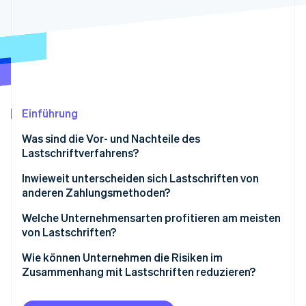
Betrugsprävention
Ecosystem
Atlas
Start-up-Gründung
Partner
Stripe App-Marktplatz
Climate
CO₂-Entnahme
Einführung
Was sind die Vor- und Nachteile des
Stripe-Sessions 2026
Lastschriftverfahrens?
Erfahren Sie, wie Stripe Lösungen für die Wirtschaft
Jetzt ansehen
Inwieweit unterscheiden sich Lastschriften von
anderen Zahlungsmethoden?
Lastschriften
Welche Unternehmensarten profitieren am meisten
von Lastschriften?
Kartenzahlungen
Unternehmen mit Abonnementmodell
Wie können Unternehmen die Risiken im
Daueraufträge
Zusammenhang mit Lastschriften reduzieren?
Mitgliedschaftsorganisationen
Banküberweisungen
Von Anfang an klare Erwartungen setzen