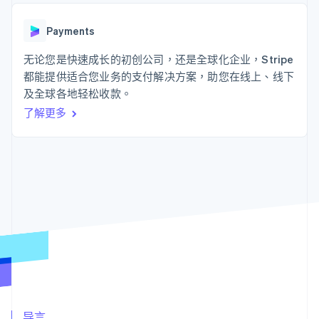
接入 125+ 种支
Stripe Sigma
产品路线图
SaaS
付方式
自定义报告
Sessions 年度大会
Authorization
Data Pipeline
Payments
招聘
Boost
数据同步
资讯中心
支付成功率优
资源
无论您是快速成长的初创公司，还是全球化企业，Stripe
Stripe Press
化
按行业
都能提供适合您业务的支付解决方案，助您在线上、线下
Link
应用集成
及全球各地轻松收款。
加速结账
AI 企业
代码示例
创作者经济
开发者博客
联系
了解更多
游戏
API 状态
酒店、旅游与休闲
联系销售
保险
成为合作伙伴
更多
媒体与娱乐
Product roadmap
非营利组织
了解未来规划
专业服务
公共部门
Radar
零售
欺诈防范
Atlas
初创企业注册
生态系统
Climate
碳移除
合作伙伴
Stripe App Marketplace
导言