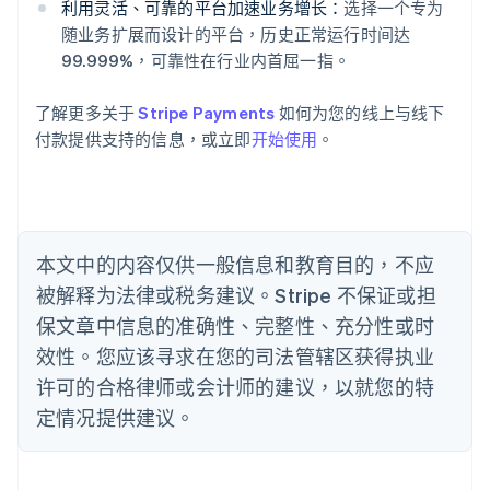
利用灵活、可靠的平台加速业务增长：
选择一个专为
Deutsch
English
随业务扩展而设计的平台，历史正常运行时间达
澳大利亚
99.999%，可靠性在行业内首屈一指。
English
巴西
Português
English
了解更多关于
Stripe Payments
如何为您的线上与线下
保加利亚
付款提供支持的信息，或立即
开始使用
。
English
比利时
Nederlands
Français
Deutsch
English
波兰
English
丹麦
本文中的内容仅供一般信息和教育目的，不应
English
被解释为法律或税务建议。Stripe 不保证或担
德国
保文章中信息的准确性、完整性、充分性或时
Deutsch
English
法国
效性。您应该寻求在您的司法管辖区获得执业
Français
English
许可的合格律师或会计师的建议，以就您的特
芬兰
定情况提供建议。
English
Svenska
荷兰
Nederlands
English
加拿大