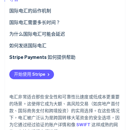
国际电汇的运作机制
Stripe Sessions 2026
费用
国际电汇需要多长时间？
了解 Stripe 如何为 AI 构建经济基础设施。
立即观看
为什么国际电汇可能会延迟
欺诈防范与监管合规审查
如何发送国际电汇
支付信息错误或缺失
选择银行或电汇服务
Stripe Payments 如何提供帮助
假期和周末
收集必要的信息
开始使用 Stripe
货币兑换与汇率
验证合规要求
银行与中间行的关系
发起电汇
电汇非常适合那些安全性和可靠性比速度或低成本更重要
转账方式（人工与自动化）
获取确认和跟踪信息
的场景。这使得它成为大额、高风险交易（如房地产首付
款、国际商务支付和跨境投资）的实用选择。在这些情况
目的地国家/地区因素
通知收款人
下，电汇被广泛认为是跨国转移大笔资金的安全选项，因
为它通过经过验证的账户详情和像
SWIFT
这样成熟的网
监控转账