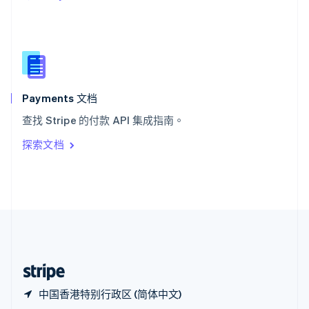
Español
English
新加坡
English
简体中文
新西兰
English
匈牙利
English
Payments 文档
意大利
查找 Stripe 的付款 API 集成指南。
Italiano
English
印度
探索文档
English
英国
English
直布罗陀
English
中国内地
简体中文
English
中国香港特别行政区
English
简体中文
中国香港特别行政区 (简体中文)