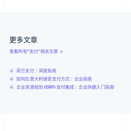
English
Français
捷克
English
克罗地亚
English
Italiano
拉脱维亚
更多文章
English
立陶宛
查看所有“支付”相关文章
English
列支敦士登
Deutsch
English
卢森堡
荷兰支付：深度指南
Français
Deutsch
English
如何在意大利接受支付方式：企业指南
罗马尼亚
企业资源规划 (ERP) 支付集成：企业快速入门指南
English
马尔他
English
马来西亚
English
简体中文
美国
English
Español
简体中文
墨西哥