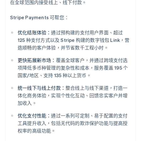
在全球范围内接受线上、线下付款。
Stripe Payments 可帮您：
优化结账体验：
通过预构建的支付用户界面、超过
125 种支付方式以及 Stripe 构建的数字钱包 Link，营
造顺畅的客户体验，并节省数千工程小时。
更快拓展新市场：
覆盖全球客户，并通过跨境支付选
项降低多币种管理的复杂性和成本，服务覆盖 195 个
国家/地区、支持 135 种以上货币。
统一线下与线上付款：
整合线上与线下渠道，打造一
体化商务体验，实现个性化互动、回馈忠实客户并增
阿联酋
加收入。
English
爱尔兰
优化支付性能：
通过一系列可定制、易于配置的支付
English
工具提升收入，包括无代码的欺诈保护功能与提高授
爱沙尼亚
权率的高级功能。
English
奥地利