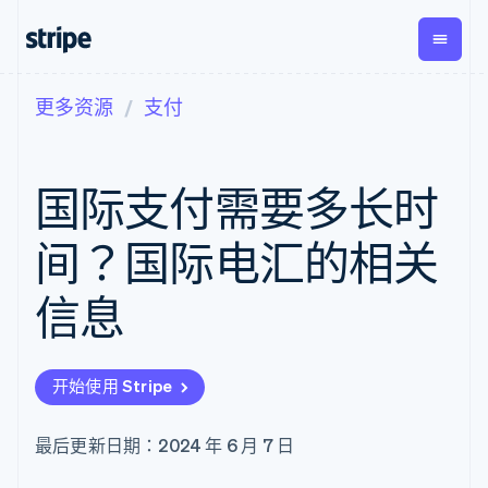
更多资源
支付
按企业阶段
文档
学习
支付
营收
资金管
平台
理
易市
大型企业
Stripe 文档
博客
Payments
Billing
初创企业
API 参考文档
客户案例
国际支付需要多长时
在线支付
经常性收入
Global
Conn
库与 SDK
指南
Managed
Metronome
Payouts
Stripe Apps
Payments
按用量计费
平台
间？国际电汇的相关
备案商家解决
Subscriptions
向第三
按应用场景
方案
方打款
支持
订阅管理
Payment links
Crypto
信息
指南
智能体商务
Invoicing
钱包、
加密货币
获取支持
无代码支付
一次性或定期
稳定币
电子商务
接受线上付款
托管支持方案
Checkout
账单
发行和
嵌入式金融
实施预置结账流程
专业服务
预构建支付界
Tax
发卡基
开始使用 Stripe
财务自动化
构建平台或交易市场
面
销售税和增值
础设施
全球化企业
管理订阅
Elements
税自动化
应用内支付
提供按用量计费
灵活的 UI 组件
Revenue
最后更新日期：2024 年 6 月 7 日
交易市场
发行稳定币支持的支付卡
Payment
Recognition
公司
资金管理
通过智能体配置和管理服
methods
会计自动化
平台
务