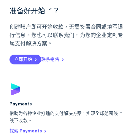
Español
English
准备好开始了？
挪威
English
葡萄牙
创建账户即可开始收款，无需签署合同或填写银
Português
English
行信息。您也可以联系我们，为您的企业定制专
日本
日本語
English
属支付解决方案。
瑞典
Svenska
English
瑞士
立即开始
联系销售
Deutsch
Français
Italiano
English
塞浦路斯
English
斯洛伐克
English
斯洛文尼亚
English
Italiano
Payments
泰国
ไทย
English
借助为各种企业打造的支付解决方案，实现全球范围线上
希腊
线下收款。
English
探索 Payments
西班牙