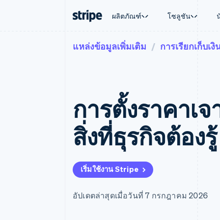
ผลิตภัณฑ์
โซลูชัน
แหล่งข้อมูลเพิ่มเติม
การเรียกเก็บเงิ
ตามขั้น
เอกสารประกอบ
เรียนรู้
ตามกรณี
การสนับส
การชำระเงิน
รายรับ
องค์กร
Stripe Docs
บล็อก
การค้าแบ
รับการส
Payments
Billing
ธุรกิจสตาร์ทอัพ
ข้อมูลอ้างอิงเกี่ยวกับ API
เรื่องราวจากลูกค้า
อีคอมเมิร
แพ็กเกจก
การชำระเงินออนไลน์
รายรับตามแบบแผนล่
ไลบรารีและ SDK
คู่มือ
บริการทา
บริการเ
Payment links
Metronome
Stripe Apps
การตั้งราคาเ
การทำงาน
การชำระเงินแบบไม่ต้องเขียน
การเรียกเก็บเงินตาม
ธุรกิจทั่
โค้ด
การชำระเงินตามรอบ
การชำระ
การจัดการการชำระเ
Checkout
มาร์เก็ต
สิ่งที่ธุรกิจต้องรู้
UI การชำระเงินสำเร็จรูป
บิล
การจัดกา
Elements
Invoicing
แพลตฟอ
องค์ประกอบ UI ที่ยืดหยุ่น
ครั้งเดียวหรือตามแบ
SaaS
วิธีการชำระเงิน
หน้า
เข้าถึงได้มากกว่า 125 รายการ
Tax
เริ่มใช้งาน Stripe
Authorization Boost
คิดภาษีการขายและ 
ยกระดับการยอมรับการชำระเงิน
อัตโนมัติ
Link
Revenue Recogniti
อัปเดตล่าสุดเมื่อวันที่ 7 กรกฎาคม 2026
การชำระเงินที่รวดเร็วขึ้น
ระบบอัตโนมัติสำหรับ
Stripe Sigma