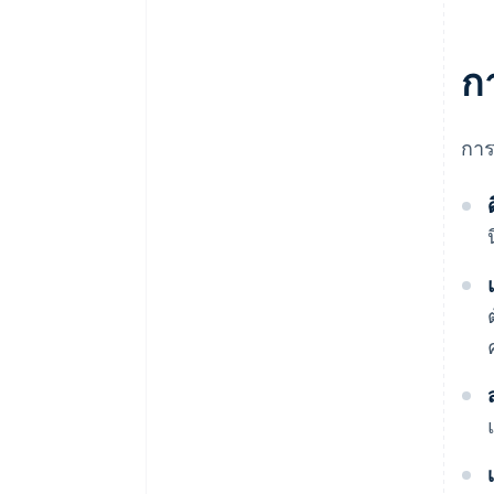
ก
การ