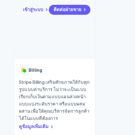
เข้าสู่ระบบ
ติดต่อฝ่ายขาย
แหล่งข้อมูล
ระบบนิเวศ
การติดต่อ
มาร์เก็ตเพลส
เพิ่มเติม
การเชื่อมต่อการทำงานแอป
พาร์ทเนอร์
ติดต่อฝ่ายขาย
Product roadmap
น
ตัวอย่างโค้ด
Stripe App Marketplace
สมัครเป็นพาร์ทเนอร์
ดูสิ่งที่กำลังจะมาถึง
ำหรับแพลตฟอร์ม
บล็อกของนักพัฒนา
ันทนาการ
สถานะ API
Radar
การป้องกันการฉ้อโกง
Billing
Atlas
การก่อตั้งบริษัทสตาร์ทอัพ
Stripe Billing เสริมศักยภาพให้กับทุก
รูปแบบค่าบริการ ไม่ว่าจะเป็นแบบ
Climate
การขจัดคาร์บอน
เรียกเก็บเงินตามแบบแผนล่วงหน้า
แบบแบ่งระดับราคา หรือแบบผสม
ผสาน เพื่อให้คุณบริหารจัดการลูกค้า
ได้ในแบบที่ต้องการ
ดูข้อมูลเพิ่มเติม