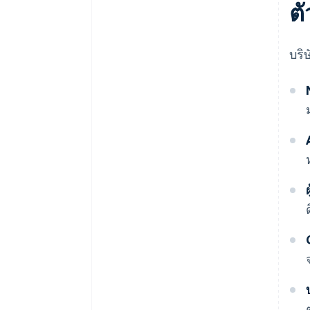
ต
บริ