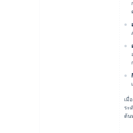
เมื
ระด
ต้น