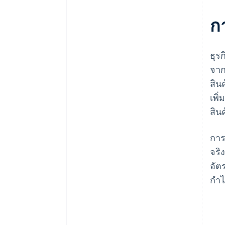
ก
ธุร
จาก
สิน
เพิ
สิน
การ
จริ
อัต
กำไ