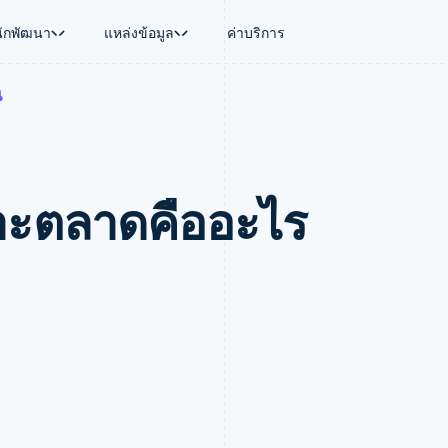
นักพัฒนา
แหล่งข้อมูล
ค่าบริการ
น
ใช้งาน
นุน
คู่มือ
ตามอุตสาหกรรม
บริษัท
การจัดการเงิน
แพลตฟอร์มและ
บใช้เอเจนต์
นับสนุน
รับการชำระเงินออนไลน์
บริษัท AI
แผนงานผลิตภัณฑ์
Global Payouts
Connect
์ซ
ารสนับสนุนที่ได้รับการจัดการ
ติดตั้งใช้งานการชำระเงินสำเร็จรูป
แวดวงครีเอเตอร์
การประชุมประจำปีแบบเซสชั
วงหน้า
เบิกจ่ายให้กับบุคคลที่สาม
การชำระเงินส
งการเงินที่ผสานรวมในตัว
ฉพาะทาง
สร้างแพลตฟอร์มหรือมาร์เก็ตเพลส
เกม
ตำแหน่งงาน
จาะตลาดคืออะไร
อัตโนมัติด้านการเงิน
จัดการการชำระเงินตามรอบบิล
การบริการ การเดินทาง และส
ห้องข่าว
การใช้งาน
วโลก
เสนอการเรียกเก็บเงินตามการใช้งาน
Stripe Press
บิล
เงินในแอป
ออกบัตรที่มีสเตเบิลคอยน์รองรับอยู่
ประกันภัย
งินตามรอบ
เพลส
จัดเตรียมและจัดการบริการด้วยเอเจนต์
สื่อและความบันเทิง
รเงิน
องค์กรไม่แสวงผลกำไร
ร์ม
บริการเฉพาะทาง
บแผนล่วง
ภาครัฐ
ธุรกิจค้าปลีก
VAT
on
การทำบัญชี