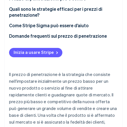
Qualità percepita bassa
Pro
Quali sono le strategie efficaci per i prezzi di
penetrazione?
Guerra dei prezzi
Contro
Come Stripe Sigma può essere d’aiuto
Difficoltà ad aumentare i prezzi
Domande frequenti sul prezzo di penetrazione
Acquisizione di clienti sensibili al prezzo
Tensioni finanziarie
Inizia a usare Stripe
Capacità produttiva
Il prezzo di penetrazione è la strategia che consiste
nell'impostare inizialmente un prezzo basso per un
nuovo prodotto o servizio al fine di attirare
rapidamente clienti e guadagnare quote di mercato. Il
prezzo più basso e competitivo della nuova offerta
può generare un grande volume di vendite e creare una
base di clienti. Una volta che il prodotto si è affermato
sul mercato e si è assicurato la fedeltà dei clienti,