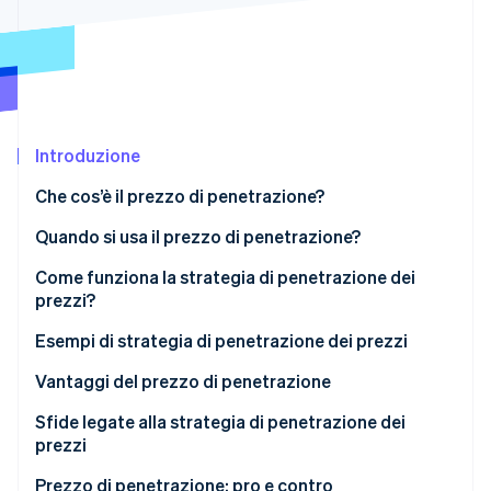
Scopri cosa ti aspetta
Radar
Ecosistema
Prevenzione delle frodi
Partner
Atlas
Stripe App Marketplace
Costituzione di start-up
Introduzione
Climate
Rimozione del carbonio
Che cos’è il prezzo di penetrazione?
Identity
Verifica online dell'identità
Quando si usa il prezzo di penetrazione?
Come funziona la strategia di penetrazione dei
prezzi?
Esempi di strategia di penetrazione dei prezzi
Stripe Sessions 2026
Scopri come Stripe sta costruendo l'infrastruttura economi
Vantaggi del prezzo di penetrazione
Guarda ora
Sfide legate alla strategia di penetrazione dei
prezzi
Margini di profitto bassi
Prezzo di penetrazione: pro e contro