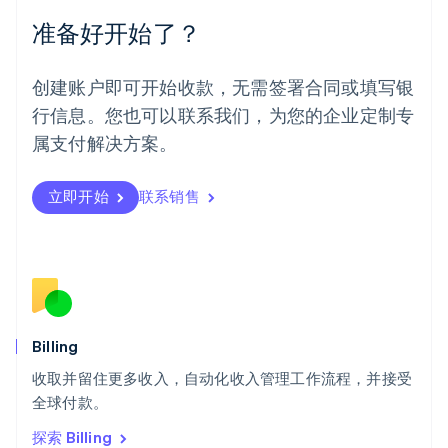
Español
English
准备好开始了？
挪威
English
葡萄牙
创建账户即可开始收款，无需签署合同或填写银
Português
English
行信息。您也可以联系我们，为您的企业定制专
日本
日本語
English
属支付解决方案。
瑞典
Svenska
English
瑞士
立即开始
联系销售
Deutsch
Français
Italiano
English
塞浦路斯
English
斯洛伐克
English
斯洛文尼亚
English
Italiano
Billing
泰国
ไทย
English
收取并留住更多收入，自动化收入管理工作流程，并接受
希腊
全球付款。
English
探索 Billing
西班牙