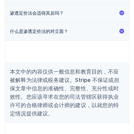
Deutsch
English
澳大利亚
渗透定价法会适得其反吗？
English
巴西
Português
English
什么是渗透定价法的对立面？
保加利亚
English
比利时
Nederlands
Français
Deutsch
English
波兰
English
丹麦
本文中的内容仅供一般信息和教育目的，不应
English
被解释为法律或税务建议。Stripe 不保证或担
德国
保文章中信息的准确性、完整性、充分性或时
Deutsch
English
法国
效性。您应该寻求在您的司法管辖区获得执业
Français
English
许可的合格律师或会计师的建议，以就您的特
芬兰
定情况提供建议。
English
Svenska
荷兰
Nederlands
English
加拿大