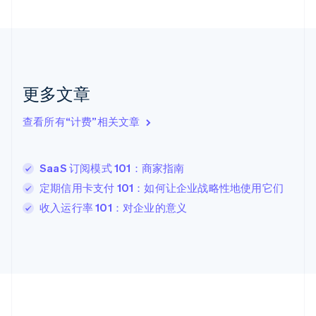
English
Français
捷克
English
克罗地亚
English
Italiano
拉脱维亚
更多文章
English
立陶宛
查看所有“计费”相关文章
English
列支敦士登
Deutsch
English
卢森堡
SaaS 订阅模式 101：商家指南
Français
Deutsch
English
定期信用卡支付 101：如何让企业战略性地使用它们
罗马尼亚
收入运行率 101：对企业的意义
English
马尔他
English
马来西亚
English
简体中文
美国
English
Español
简体中文
墨西哥