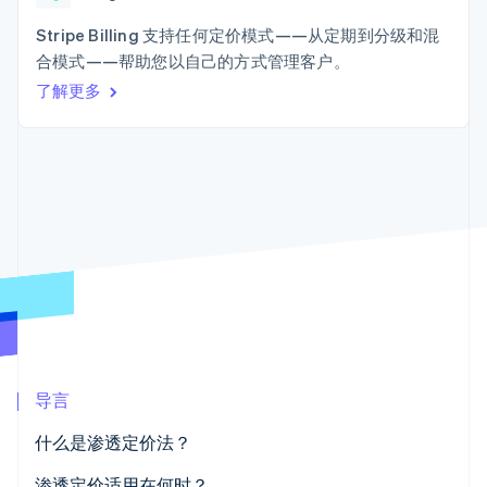
接入 125+ 种支
Stripe Sigma
产品路线图
SaaS
付方式
自定义报告
Sessions 年度大会
Stripe Billing 支持任何定价模式——从定期到分级和混
Terminal
Data Pipeline
招聘
合模式——帮助您以自己的方式管理客户。
线下支付
数据同步
资讯中心
Authorization
资源
了解更多
Stripe Press
Boost
按行业
支付成功率优
应用集成
化
AI 企业
代码示例
Link
创作者经济
开发者博客
联系
加速结账
游戏
API 状态
酒店、旅游与休闲
联系销售
保险
成为合作伙伴
媒体与娱乐
非营利组织
更多
专业服务
Product roadmap
公共部门
了解未来规划
零售
Radar
欺诈防范
导言
Atlas
生态系统
初创企业注册
什么是渗透定价法？
合作伙伴
Climate
Stripe App Marketplace
碳移除
渗透定价适用在何时？