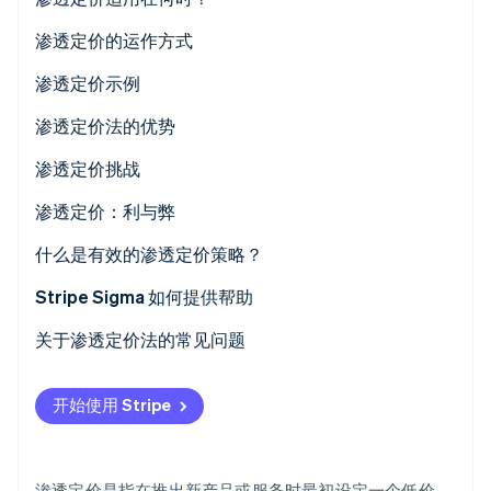
渗透定价的运作方式
渗透定价示例
Stripe Sessions 2026
渗透定价法的优势
了解 Stripe 如何为 AI 构建经济基础设施。
立即观看
渗透定价挑战
利润率低
渗透定价：利与弊
感知质量低
优点
什么是有效的渗透定价策略？
价格战
缺点
Stripe Sigma 如何提供帮助
涨价困难
关于渗透定价法的常见问题
吸引对价格敏感的客户
开始使用 Stripe
财务压力
生产能力
渗透定价是指在推出新产品或服务时最初设定一个低价，