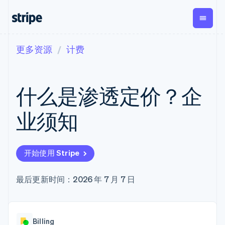
更多资源
计费
按企业阶段
文档
学习
支付
营收
资金管
平台
理
易市
大型企业
Stripe 文档
博客
Payments
Billing
初创企业
API 参考文档
客户案例
什么是渗透定价？企
在线支付
经常性收入
Global
Conn
库与 SDK
指南
Managed
Metronome
Payouts
Stripe Apps
Payments
按用量计费
平台
业须知
备案商家解决
Subscriptions
向第三
按应用场景
方案
方打款
支持
订阅管理
Payment links
Crypto
指南
智能体商务
Invoicing
钱包、
加密货币
获取支持
无代码支付
一次性或定期
开始使用 Stripe
稳定币
电子商务
接受线上付款
托管支持方案
Checkout
账单
发行和
嵌入式金融
实施预置结账流程
专业服务
预构建支付界
Tax
发卡基
财务自动化
构建平台或交易市场
最后更新时间：2026 年 7 月 7 日
面
销售税和增值
础设施
全球化企业
管理订阅
Elements
税自动化
应用内支付
提供按用量计费
灵活的 UI 组件
Revenue
交易市场
发行稳定币支持的支付卡
Payment
Recognition
公司
资金管理
通过智能体配置和管理服
methods
会计自动化
Billing
平台
务