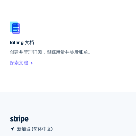
Español
English
新加坡
English
简体中文
新西兰
English
匈牙利
English
Billing 文档
意大利
创建并管理订阅，跟踪用量并签发账单。
Italiano
English
印度
探索文档
English
英国
English
直布罗陀
English
中国内地
简体中文
English
中国香港特别行政区
English
简体中文
新加坡 (简体中文)