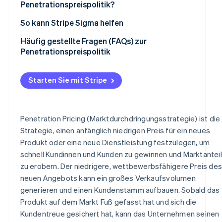
Penetrationspreispolitik?
Preiskampf
Nachteile
So kann Stripe Sigma helfen
Schwierigkeiten bei Preiserhöhungen
Häufig gestellte Fragen (FAQs) zur
Preisbewusste Kundschaft ansprechen
Penetrationspreispolitik
Finanzieller Druck
Starten Sie mit Stripe
Produktionskapazität
Penetration Pricing (Marktdurchdringungsstrategie) ist die
Strategie, einen anfänglich niedrigen Preis für ein neues
Produkt oder eine neue Dienstleistung festzulegen, um
schnell Kundinnen und Kunden zu gewinnen und Marktantei
zu erobern. Der niedrigere, wettbewerbsfähigere Preis des
neuen Angebots kann ein großes Verkaufsvolumen
generieren und einen Kundenstamm aufbauen. Sobald das
Produkt auf dem Markt Fuß gefasst hat und sich die
Kundentreue gesichert hat, kann das Unternehmen seinen