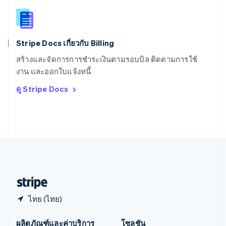
สาธารณรัฐเช็ก
English
สิงคโปร์
English
简体中文
Stripe Docs เกี่ยวกับ Billing
ออสเตรเลีย
English
สร้างและจัดการการชำระเงินตามรอบบิล ติดตามการใช้
ออสเตรีย
งาน และออกใบแจ้งหนี้
Deutsch
English
อิตาลี
ดู Stripe Docs
Italiano
English
อินเดีย
English
เอสโตเนีย
English
ไอร์แลนด์
English
ฮังการี
English
ไทย (ไทย)
ผลิตภัณฑ์และค่าบริการ
โซลูชัน