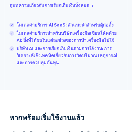
โปรตุเกส
ดูบทความเกี่ยวกับการเรียกเก็บเงินทั้งหมด
Português
English
โปแลนด์
English
โมเดลค่าบริการ AI SaaS: คำแนะนำสำหรับผู้ก่อตั้ง
ฝรั่งเศส
Français
English
โมเดลค่าบริการสำหรับบริษัทเครื่องมือเขียนโค้ดด้วย
ฟินแลนด์
AI: สิ่งที่ได้ผลในแต่ละช่วงของการนำเครื่องมือไปใช้
English
Svenska
บริษัท AI และการเรียกเก็บเงินตามการใช้งาน: การ
มอลตา
English
วิเคราะห์เชิงเทคนิคเกี่ยวกับการวัดปริมาณ เหตุการณ์
มาเลเซีย
และการควบคุมต้นทุน
English
简体中文
เม็กซิโก
Español
English
ยิบรอลตาร์
English
เยอรมนี
Deutsch
English
โรมาเนีย
หากพร้อมเริ่มใช้งานแล้ว
English
ลักเซมเบิร์ก
Français
Deutsch
English