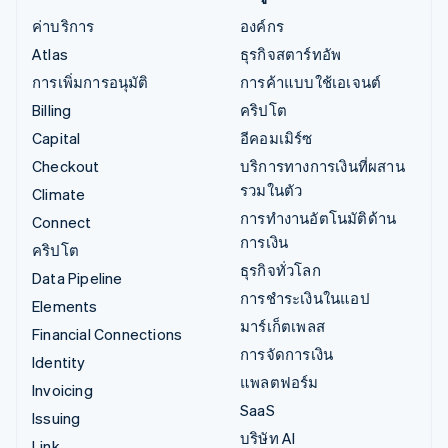
ค่าบริการ
องค์กร
Atlas
ธุรกิจสตาร์ทอัพ
การเพิ่มการอนุมัติ
การค้าแบบใช้เอเจนต์
Billing
คริปโต
Capital
อีคอมเมิร์ซ
Checkout
บริการทางการเงินที่ผสาน
รวมในตัว
Climate
การทำงานอัตโนมัติด้าน
Connect
การเงิน
คริปโต
ธุรกิจทั่วโลก
Data Pipeline
การชำระเงินในแอป
Elements
มาร์เก็ตเพลส
Financial Connections
การจัดการเงิน
Identity
แพลตฟอร์ม
Invoicing
SaaS
Issuing
บริษัท AI
Link