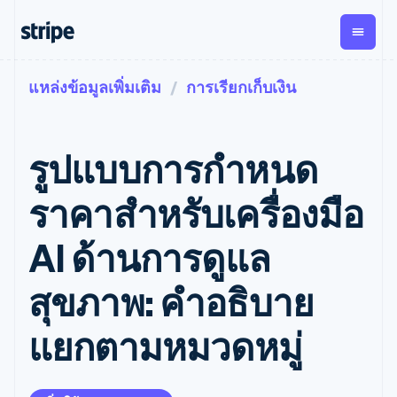
แหล่งข้อมูลเพิ่มเติม
การเรียกเก็บเงิน
ตามขั้น
เอกสารประกอบ
เรียนรู้
การชำระเงิน
รายรับ
การ
แพลตฟอ
จัดการ
และ
องค์กร
Stripe Docs
บล็อก
เงิน
มาร์เก็ต
Payments
Billing
ธุรกิจสตาร์ทอัพ
ข้อมูลอ้างอิงเกี่ยวกับ API
เรื่องราวจากลูกค้า
รูปแบบการกำหนด
การชำระเงิน
รายรับตาม
เพลส
ไลบรารีและ SDK
คู่มือ
ออนไลน์
แบบแผนล่วง
Stripe Apps
Global
Payment links
หน้า
Metronome
Payouts
Conne
ราคาสำหรับเครื่องมือ
การชำร
ตามกรณีใช้งาน
การชำระเงิน
การเรียกเก็บ
เบิกจ่าย
เงินสำห
การสนับสนุน
แบบไม่ต้อง
เงินตามการ
ให้กับ
AI ด้านการดูแล
แพลตฟอ
คู่มือ
การค้าแบบใช้เอเจนต์
เขียนโค้ด
Checkout
ใช้งาน
การชำระเงิน
บุคคลที่
อีคอมเมิร์ซ
รับการสนับสนุน
UI การชำระ
ตามรอบบิล
สาม
บริการทางการเงินที่ผสาน
รับการชำระเงินออนไลน์
แพ็กเกจการสนับสนุนที่ได้
การจัดการ
สุขภาพ: คำอธิบาย
เงินสำเร็จรูป
รวมในตัว
ติดตั้งใช้งานการชำระเงิน
รับการจัดการ
การชำระเงิน
Elements
การทำงานอัตโนมัติด้าน
สำเร็จรูป
บริการเฉพาะทาง
องค์ประกอบ UI
ตามรอบบิล
Invoicing
แยกตามหมวดหมู่
การเงิน
สร้างแพลตฟอร์มหรือ
ครั้งเดียวหรือ
ที่ยืดหยุ่น
ธุรกิจทั่วโลก
มาร์เก็ตเพลส
ตามแบบแผน
วิธีการชำระ
การชำระเงินในแอป
จัดการการชำระเงินตาม
เงิน
ล่วงหน้า
Tax
มาร์เก็ตเพลส
รอบบิล
เข้าถึงได้
คิดภาษีการ
บริษัท
การจัดการเงิน
เสนอการเรียกเก็บเงินตาม