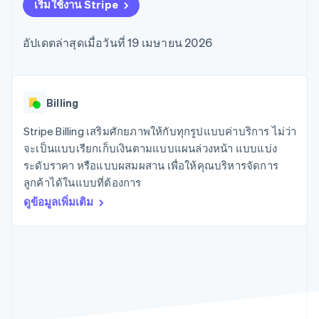
มากกว่า 125
ขายและ VAT
เริ่มใช้งาน Stripe
แพลตฟอร์ม
การใช้งาน
รายการ
Authorization
อัตโนมัติ
Revenue
แผนงานผลิตภัณฑ์
SaaS
ออกบัตรที่มีสเตเบิลคอยน์
Boost
Recognition
การประชุมประจำปีแบบ
รองรับอยู่
อัปเดตล่าสุดเมื่อวันที่ 19 เมษายน 2026
ยกระดับการ
เซสชัน
จัดเตรียมและจัดการ
ระบบ
ยอมรับการ
ตำแหน่งงาน
บริการด้วยเอเจนต์
อัตโนมัติ
ชำระเงิน
Link
ห้องข่าว
ตามอุตสาหกรรม
การชำระเงินที่
สำหรับการ
Stripe
Stripe Press
Sigma
รวดเร็วขึ้น
ทำบัญชี
Billing
รายงานที่
บริษัท AI
แหล่งข้อมูล
ออกแบบเอง
แวดวงครีเอเตอร์
Stripe Billing เสริมศักยภาพให้กับทุกรูปแบบค่าบริการ ไม่ว่า
Data
เกม
การติดต่อ
จะเป็นแบบเรียกเก็บเงินตามแบบแผนล่วงหน้า แบบแบ่ง
Pipeline
การบริการ การเดินทาง
การเชื่อมต่อการทำงาน
การซิงค์
และสันทนาการ
แอป
ระดับราคา หรือแบบผสมผสาน เพื่อให้คุณบริหารจัดการ
ติดต่อฝ่ายขาย
ข้อมูล
ประกันภัย
ตัวอย่างโค้ด
สมัครเป็นพาร์ทเนอร์
ลูกค้าได้ในแบบที่ต้องการ
สื่อและความบันเทิง
บล็อกของนักพัฒนา
องค์กรไม่แสวงผลกำไร
สถานะ API
ดูข้อมูลเพิ่มเติม
บริการเฉพาะทาง
ภาครัฐ
เพิ่มเติม
ธุรกิจค้าปลีก
Product roadmap
ดูสิ่งที่กำลังจะมาถึง
Radar
ระบบนิเวศ
การป้องกันการฉ้อโกง
Atlas