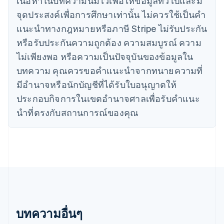
เนื้อหาในบทความนี้มีไว้เพื่อให้ข้อมูลทั่วไปและมี
จีนแผ่นดินใหญ่
จุดประสงค์เพื่อการศึกษาเท่านั้น ไม่ควรใช้เป็นคํา
简体中文
English
ไซปรัส
แนะนําทางกฎหมายหรือภาษี Stripe ไม่รับประกัน
English
หรือรับประกันความถูกต้อง ความสมบูรณ์ ความ
ญี่ปุ่น
日本語
English
ไม่เพียงพอ หรือความเป็นปัจจุบันของข้อมูลใน
เดนมาร์ก
บทความ คุณควรขอคําแนะนําจากทนายความที่
English
ไทย
มีอํานาจหรือนักบัญชีที่ได้รับใบอนุญาตให้
ไทย
English
ประกอบกิจการในเขตอํานาจศาลเพื่อรับคําแนะ
นอร์เวย์
นําที่ตรงกับสถานการณ์ของคุณ
English
นิวซีแลนด์
English
เนเธอร์แลนด์
Nederlands
English
บราซิล
Português
English
บัลแกเรีย
English
เบลเยียม
บทความอื่นๆ
Nederlands
Français
Deutsch
English