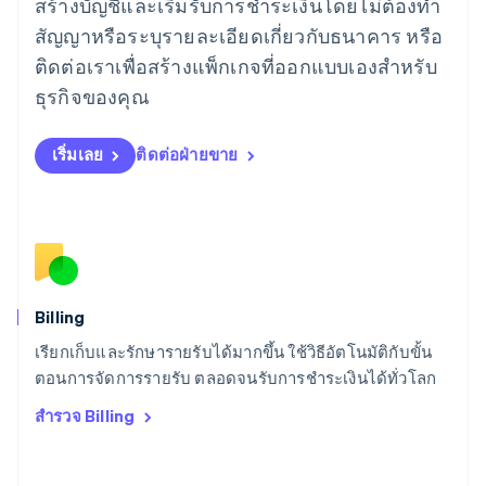
สร้างบัญชีและเริ่มรับการชำระเงินโดยไม่ต้องทำ
ลัตเวีย
English
สัญญาหรือระบุรายละเอียดเกี่ยวกับธนาคาร หรือ
ลิกเตนสไตน์
ติดต่อเราเพื่อสร้างแพ็กเกจที่ออกแบบเองสำหรับ
Deutsch
English
ลิทัวเนีย
ธุรกิจของคุณ
English
สเปน
เริ่มเลย
ติดต่อฝ่ายขาย
Español
English
สโลวาเกีย
English
สโลวีเนีย
English
Italiano
สวิตเซอร์แลนด์
Deutsch
Français
Italiano
English
สวีเดน
Billing
Svenska
English
เรียกเก็บและรักษารายรับได้มากขึ้น ใช้วิธีอัตโนมัติกับขั้น
สหรัฐอเมริกา
English
Español
简体中文
ตอนการจัดการรายรับ ตลอดจนรับการชำระเงินได้ทั่วโลก
สหรัฐอาหรับเอมิเรตส์
สำรวจ Billing
English
สหราชอาณาจักร
English