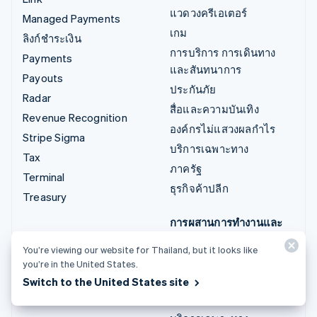
แวดวงครีเอเตอร์
Managed Payments
เกม
ลิงก์ชำระเงิน
การบริการ การเดินทาง
Payments
และสันทนาการ
Payouts
ประกันภัย
Radar
สื่อและความบันเทิง
Revenue Recognition
องค์กรไม่แสวงผลกำไร
Stripe Sigma
บริการเฉพาะทาง
Tax
ภาครัฐ
Terminal
ธุรกิจค้าปลีก
Treasury
การผสานการทำงานและ
โซลูชันที่ออกแบบเอง
You’re viewing our website for Thailand, but it looks like
Stripe App Marketplace
you’re in the United States.
Stripe Partner
Switch to the United States site
Ecosystem