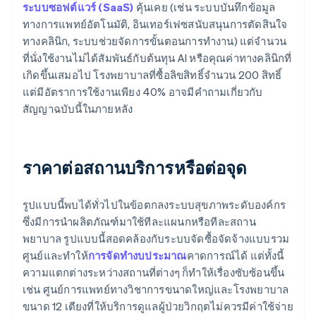
ระบบซอฟต์แวร์ (SaaS)
คุ้นเคย (เช่น ระบบบันทึกข้อมูล
ทางการแพทย์อัตโนมัติ, อินเทอร์เฟซสนับสนุนการตัดสินใจ
ทางคลินิก, ระบบช่วยจัดการขั้นตอนการทำงาน) แต่จำนวน
ที่นั่งใช้งานไม่ได้สัมพันธ์กับต้นทุน AI หรือคุณค่าทางคลินิกที่
เกิดขึ้นเสมอไป โรงพยาบาลที่ซื้อลิขสิทธิ์จำนวน 200 สิทธิ์
แต่มีอัตราการใช้งานเพียง 40% อาจมีคำถามเกี่ยวกับ
สัญญาฉบับนี้ในภายหลัง
ราคาต่อสถานบริการหรือต่อจุด
รูปแบบนี้พบได้ทั่วไปในข้อตกลงระบบสุขภาพระดับองค์กร
ซึ่งมีการนำผลิตภัณฑ์มาใช้ทีละแผนกหรือทีละสถาน
พยาบาล รูปแบบนี้สอดคล้องกับระบบจัดซื้อจัดจ้างแบบรวม
ศูนย์และทำให้
การจัดทำงบประมาณ
คาดการณ์ได้ แต่ทั้งนี้
ความแตกต่างระหว่างสถานที่ต่างๆ ก็ทำให้เรื่องซับซ้อนขึ้น
เช่น ศูนย์การแพทย์ทางวิชาการขนาดใหญ่และโรงพยาบาล
ขนาด 12 เตียงที่ให้บริการดูแลผู้ป่วยวิกฤตไม่ควรมีค่าใช้จ่าย