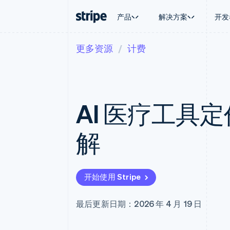
产品
解决方案
开发
更多资源
计费
按企业阶段
文档
学习
按应用场
支持
支付
营收
大型企业
Stripe 文档
博客
智能体
获取支
Payments
Billing
初创企业
API 参考文档
客户案例
加密货
托管支
在线支付
经常性收入
库与 SDK
指南
电子商
专业服
Managed Payments
Metronome
Stripe Apps
AI 医疗工具
嵌入式
备案商家解决方案
按用量计费
财务自
Payment links
Subscriptions
全球化
无代码支付
订阅管理
应用内
解
Checkout
Invoicing
交易市
预构建支付界面
一次性或定期账单
资金管
Elements
Tax
平台
灵活的 UI 组件
销售税和增值税自动
SaaS
Payment methods
Revenue Recogniti
开始使用 Stripe
接入 125+ 种支付方式
会计自动化
Terminal
Stripe Sigma
线下支付
自定义报告
最后更新日期：2026 年 4 月 19 日
Authorization Boost
Data Pipeline
支付成功率优化
数据同步
Link