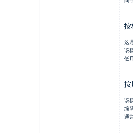
同
按
这
该
低
按
该
编
通