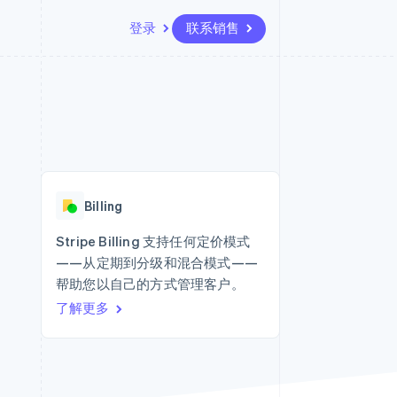
登录
联系销售
资源
生态系统
联系
场
更多
应用集成
合作伙伴
联系销售
Product roadmap
代码示例
Stripe App Marketplace
成为合作伙伴
了解未来规划
开发者博客
版
API 状态
Radar
欺诈防范
台版
Billing
务
Atlas
初创企业注册
Stripe Billing 支持任何定价模式
卡
——从定期到分级和混合模式——
Climate
碳移除
帮助您以自己的方式管理客户。
了解更多
Identity
在线身份验证