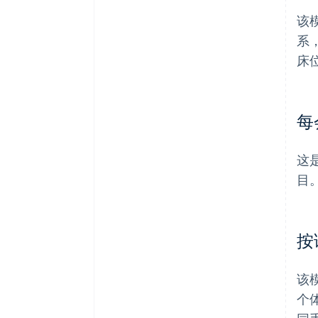
该
系
床
每
这
目
按
该
个