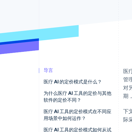
加速结账
Financial Connections
关联金融账户数据
导言
医
管
医疗 AI 的定价模式是什么？
对
为什么医疗 AI 工具的定价与其他
期
软件的定价不同？
下
医疗 AI 工具的定价模式在不同应
用场景中如何运作？
际
按提供商或按每席位定价
医疗 AI 工具的定价模式如何从试