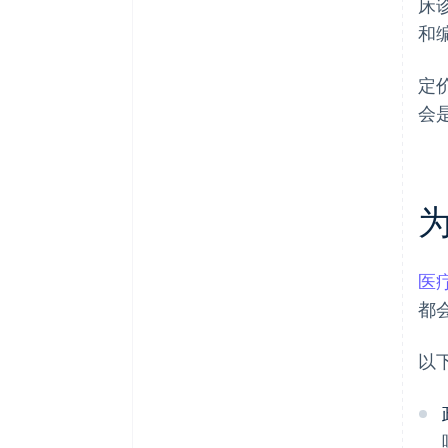
床
和
定
会
医
都
以