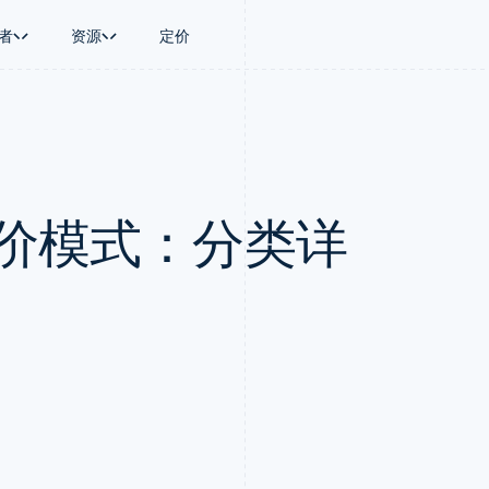
者
资源
定价
景
指南
按行业
公司
资金管理
平台和交易市
商务
持
接受线上付款
AI 企业
产品路线图
Treasury
Connect
币
持方案
实施预置结账流程
创作者经济
Sessions 年度大会
企业财务
平台支付
务
务
构建平台或交易市场
游戏
招聘
Global Payouts
Capital 平台
定价模式：分类详
金融
管理订阅
酒店、旅游与休闲
资讯中心
向第三方打款
客户融资
动化
提供按用量计费
保险
Stripe Press
Capital
Treasury 平
企业
发行稳定币支持的支付卡
媒体与娱乐
企业融资
嵌入式金融服
支付
通过智能体配置和管理服务
非营利组织
Crypto
Issuing
场
专业服务
钱包、稳定币发行和发卡基础设
实体卡和虚拟
理
公共部门
施
零售
化
Crypto Onramp
on
可嵌入的加密货币购买