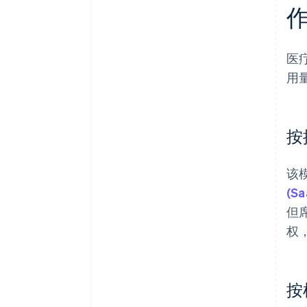
医
用
按
该
(Sa
但
权
按