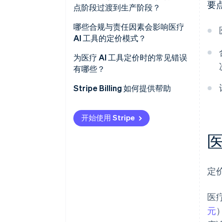
要
点阶段过渡到生产阶段？
按机构或按站点定价
哪些合规与责任因素会影响医疗
每会员每月 (PMPM)
AI 工具的定价模式？
按诊疗周期或按病例定价
为医疗 AI 工具定价时的常见错误
有哪些？
按检查或按影像定价
Stripe Billing 如何提供帮助
按用量定价
基于结果或收益共享定价
开始使用 Stripe
订阅 + 用量分级混合模式
医
定
医
元