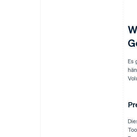
W
G
Es 
hän
Vol
Pr
Die
Too