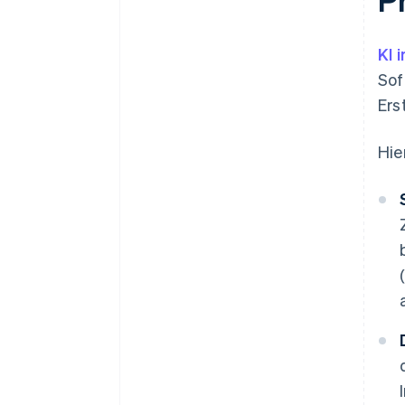
KI 
Sof
Ers
Hie