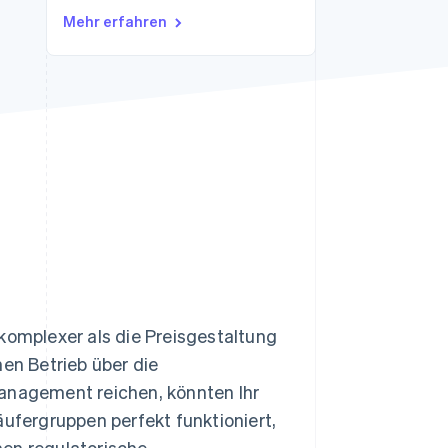
Stripe-Sessions 2026
Mehr erfahren
Erfahren Sie, wie Stripe
Lösungen für die
Wirtschaftsinfrastruktur
für KI aufbaut.
Jetzt ansehen
 komplexer als die Preisgestaltung
hen Betrieb über die
Management reichen, könnten Ihr
Käufergruppen perfekt funktioniert,
men regulatorische