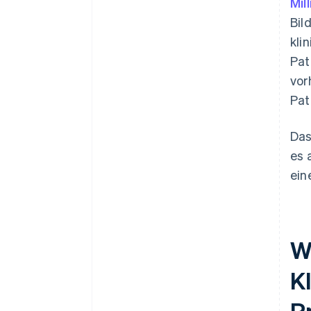
Mil
Bil
kli
Pat
vor
Pat
Das
es 
ein
W
K
P