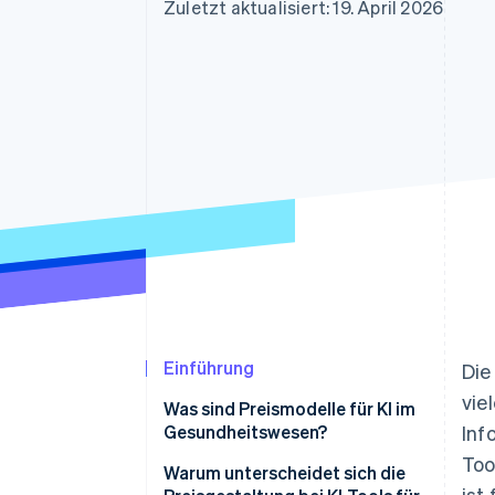
Optimierung der
Datensynchronisier
Zuletzt aktualisiert: 19. April 2026
Autorisierungsraten
Link
Beschleunigter Bezahlvorgang
Financial Connections
Verbundene Finanzdaten
Einführung
Die
vie
Was sind Preismodelle für KI im
Gesundheitswesen?
Inf
Too
Warum unterscheidet sich die
ist