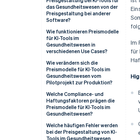
Preisgestaltung bei KI-Tools für
das Gesundheitswesen von der
Ein
Preisgestaltung bei anderer
Som
Software?
fol
Wie funktionieren Preismodelle
für KI-Tools im
Im 
Gesundheitswesen in
für
verschiedenen Use Cases?
Haf
Preisgestaltung pro Anbieter/in
Wie verändern sich die
oder pro Nutzer/in
Preismodelle für KI-Tools im
Gesundheitswesen vom
Hig
Preisgestaltung pro Einrichtung
Pilotprojekt zur Produktion?
oder Standort
Welche Compliance- und
Pro Mitglied pro Monat („Per
Haftungsfaktoren prägen die
member per month“, PMPM)
Preismodelle für KI-Tools im
Gesundheitswesen?
Pauschalpreis für einen
vollständigen klinischen Pfad
Welche häufigen Fehler werden
oder Behandlungsablauf
bei der Preisgestaltung von KI-
Tools im Gesundheitswesen