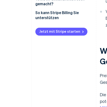
Preisgestaltung pro
gemacht?
Untersuchung oder Bild
So kann Stripe Billing Sie
Nutzungsbasierte
unterstützen
Preisgestaltung
Ergebnisbasierte oder Shared-
Jetzt mit Stripe starten
Savings-Preisgestaltung
Hybride Abonnement- und
Volumenstaffelungen
W
G
Pre
Ges
Die
pot