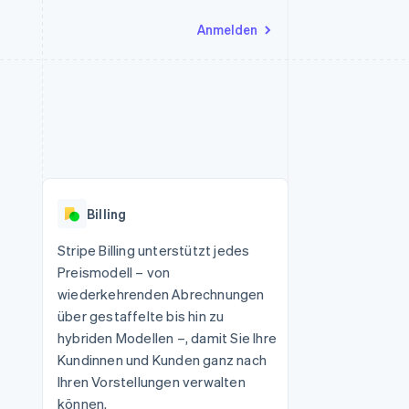
Anmelden
Ressourcen
Ecosystem
Kontakt
nd Marktplätze
Mehr
App-Integrationen
Partner
Sales-Team kontaktieren
Product roadmap
Code-Beispiele
Stripe App-Marktplatz
Partner werden
Ausblick
 Plattformen
Entwickler-Blog
eit
API-Status
Radar
Betrugsprävention
Billing
Atlas
onen
Start-up-Gründung
Stripe Billing unterstützt jedes
Preismodell – von
Climate
CO₂-Entnahme
wiederkehrenden Abrechnungen
über gestaffelte bis hin zu
hybriden Modellen –, damit Sie Ihre
Kundinnen und Kunden ganz nach
Ihren Vorstellungen verwalten
können.