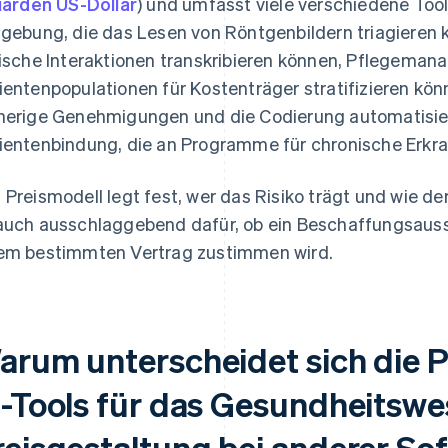
liarden US-Dollar
) und umfasst viele verschiedene Tool
dgebung, die das Lesen von Röntgenbildern triagieren
nische Interaktionen transkribieren können, Pflegema
ientenpopulationen für Kostenträger stratifizieren kön
herige Genehmigungen und die Codierung automatisier
ientenbindung, die an Programme für chronische Erkr
 Preismodell legt fest, wer das Risiko trägt und wie d
auch ausschlaggebend dafür, ob ein Beschaffungsaus
em bestimmten Vertrag zustimmen wird.
arum unterscheidet sich die P
I-Tools für das Gesundheitswe
reisgestaltung bei anderer So