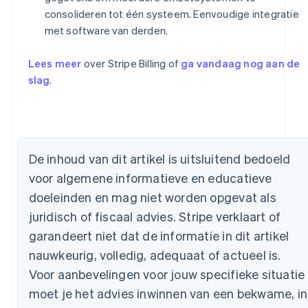
consolideren tot één systeem. Eenvoudige integratie
met software van derden.
Lees meer
over Stripe Billing of
ga vandaag nog aan de
slag
.
Australië
English
De inhoud van dit artikel is uitsluitend bedoeld
België
voor algemene informatieve en educatieve
Nederlands
Français
Deutsch
English
Brazilië
doeleinden en mag niet worden opgevat als
Português
English
juridisch of fiscaal advies. Stripe verklaart of
Bulgarije
garandeert niet dat de informatie in dit artikel
English
Canada
nauwkeurig, volledig, adequaat of actueel is.
English
Français
Voor aanbevelingen voor jouw specifieke situatie
Cyprus
English
moet je het advies inwinnen van een bekwame, in
Denemarken