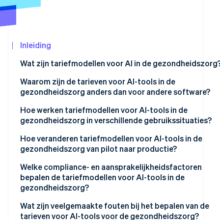
Oprichting van een start-up
Climate
CO₂-verwijdering
Ecosysteem
Inleiding
Identity
Partners
Online identiteitsverificatie
Wat zijn tariefmodellen voor AI in de gezondheidszorg
Stripe App
Marketplace
Waarom zijn de tarieven voor AI-tools in de
gezondheidszorg anders dan voor andere software?
Hoe werken tariefmodellen voor AI-tools in de
Stripe Sessions 2026
gezondheidszorg in verschillende gebruikssituaties?
Ontdek hoe Stripe de economische infrastructu
Nu bekijken
Tarieven per zorgverlener of per gebruiker
Hoe veranderen tariefmodellen voor AI-tools in de
gezondheidszorg van pilot naar productie?
Tarieven per instelling of per locatie
Welke compliance- en aansprakelijkheidsfactoren
Per lid per maand (PMPM)
bepalen de tariefmodellen voor AI-tools in de
gezondheidszorg?
Tarieven per episode of per geval
Wat zijn veelgemaakte fouten bij het bepalen van de
Tarieven per studie of per beeld
tarieven voor AI-tools voor de gezondheidszorg?