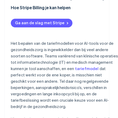
Tarieven op basis van gebruik
Hoe Stripe Billing je kan helpen
Tarieven op basis van resultaten of gedeelde
besparingen
Ga aan de slag met Stripe
Hybride abonnement en volumestaffels
Het bepalen van de tariefmodellen voor AI-tools voor de
gezondheidszorg is ingewikkelder dan bij veel andere
soorten software. Teams variërend van klinische operaties
tot informatietechnologie (IT) en medisch management
kunnen je tool aanschaffen, en een
tariefmodel
dat
perfect werkt voor de ene koper, is misschien niet
geschikt voor een andere. Tel daar nog regelgevende
beperkingen, aansprakelijkheidsrisico’s, verschillen in
vergoedingen en lange inkoopcycli bij op, en de
tariefbeslissing wordt een cruciale keuze voor een AI-
bedrijf in de gezondheidszorg.