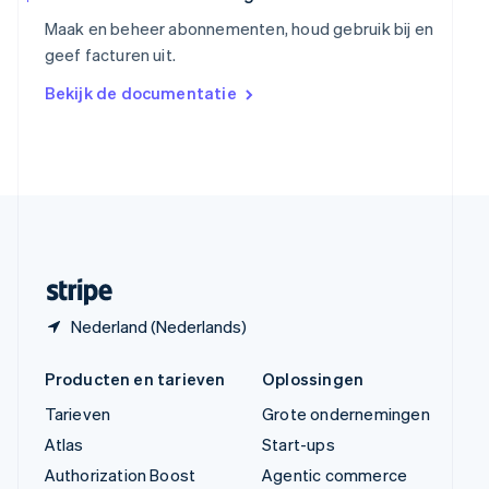
English
Maak en beheer abonnementen, houd gebruik bij en
Vasteland van China
geef facturen uit.
简体中文
English
Verenigd Koninkrijk
Bekijk de documentatie
English
Verenigde Arabische Emiraten
English
Verenigde Staten
English
Español
简体中文
Zweden
Svenska
English
Zwitserland
Deutsch
Français
Italiano
English
Nederland (Nederlands)
Producten en tarieven
Oplossingen
Tarieven
Grote ondernemingen
Atlas
Start-ups
Authorization Boost
Agentic commerce