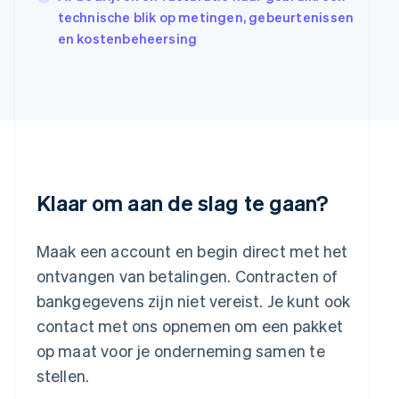
Italiano
English
technische blik op metingen, gebeurtenissen
Japan
en kostenbeheersing
日本語
English
Kroatië
English
Italiano
Letland
English
Liechtenstein
Deutsch
English
Litouwen
English
Klaar om aan de slag te gaan?
Luxemburg
Français
Deutsch
English
Maleisië
Maak een account en begin direct met het
English
简体中文
ontvangen van betalingen. Contracten of
Malta
bankgegevens zijn niet vereist. Je kunt ook
English
Mexico
contact met ons opnemen om een pakket
Español
English
op maat voor je onderneming samen te
Nederland
stellen.
Nederlands
English
Nieuw-Zeeland