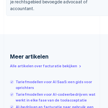
je rechtsgebied bevoegde advocaat of
English
Duitsland
accountant.
Deutsch
English
Estland
English
Finland
English
Svenska
Frankrijk
Français
English
Gibraltar
English
Meer artikelen
Griekenland
English
Alle artikelen over facturatie bekijken
Hongarije
English
Hongkong SAR, China
Tariefmodellen voor AI SaaS: een gids voor
English
简体中文
Ierland
oprichters
English
Tariefmodellen voor AI-codeerbedrijven: wat
India
werkt in elke fase van de toolacceptatie
English
Italië
AI-bedrijven en facturatie naar gebruik: een