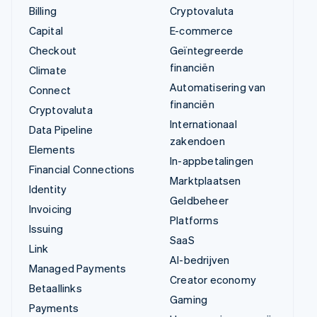
Billing
Cryptovaluta
Capital
E-commerce
Checkout
Geïntegreerde
financiën
Climate
Automatisering van
Connect
financiën
Cryptovaluta
Internationaal
Data Pipeline
zakendoen
Elements
In-appbetalingen
Financial Connections
Marktplaatsen
Identity
Geldbeheer
Invoicing
Platforms
Issuing
SaaS
Link
AI-bedrijven
Managed Payments
Creator economy
Betaallinks
Gaming
Payments