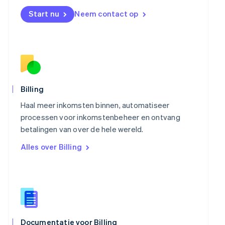
English
Start nu
Neem contact op
Noorwegen
English
Oostenrijk
Deutsch
English
Polen
English
Portugal
Português
English
Billing
Roemenië
Haal meer inkomsten binnen, automatiseer
English
Singapore
processen voor inkomstenbeheer en ontvang
English
简体中文
betalingen van over de hele wereld.
Slovenië
Alles over Billing
English
Italiano
Slowakije
English
Spanje
Español
English
Thailand
ไทย
English
Tsjechië
Documentatie voor Billing