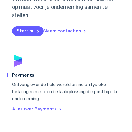
Español
English
op maat voor je onderneming samen te
Nederland
stellen.
Nederlands
English
Nieuw-Zeeland
English
Start nu
Neem contact op
Noorwegen
English
Oostenrijk
Deutsch
English
Polen
English
Portugal
Português
English
Payments
Roemenië
Ontvang over de hele wereld online en fysieke
English
Singapore
betalingen met een betaaloplossing die past bij elke
English
简体中文
onderneming.
Slovenië
Alles over Payments
English
Italiano
Slowakije
English
Spanje