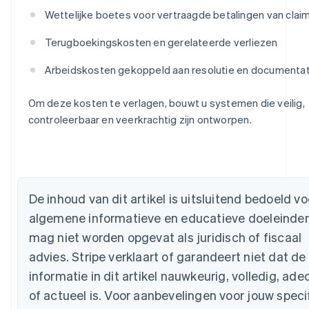
Wettelijke boetes voor vertraagde betalingen van clai
Terugboekingskosten en gerelateerde verliezen
Arbeidskosten gekoppeld aan resolutie en documentat
Om deze kosten te verlagen, bouwt u systemen die veilig,
controleerbaar en veerkrachtig zijn ontworpen.
Australië
De inhoud van dit artikel is uitsluitend bedoeld vo
English
algemene informatieve en educatieve doeleinde
België
Nederlands
Français
Deutsch
English
mag niet worden opgevat als juridisch of fiscaal
Brazilië
advies. Stripe verklaart of garandeert niet dat de
Português
English
Bulgarije
informatie in dit artikel nauwkeurig, volledig, ad
English
of actueel is. Voor aanbevelingen voor jouw speci
Canada