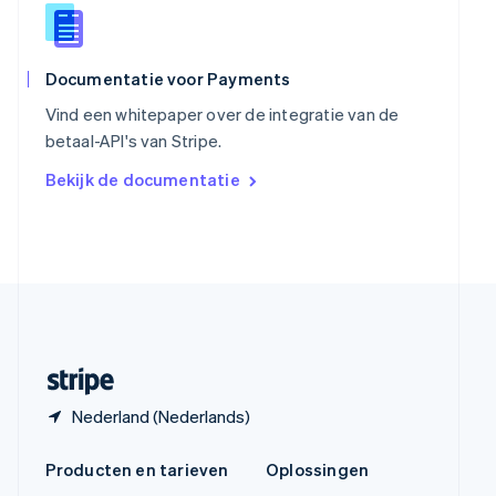
Español
English
Thailand
ไทย
English
Tsjechië
Documentatie voor Payments
English
Vind een whitepaper over de integratie van de
Vasteland van China
betaal-API's van Stripe.
简体中文
English
Verenigd Koninkrijk
Bekijk de documentatie
English
Verenigde Arabische Emiraten
English
Verenigde Staten
English
Español
简体中文
Zweden
Svenska
English
Zwitserland
Deutsch
Français
Italiano
English
Nederland (Nederlands)
Producten en tarieven
Oplossingen