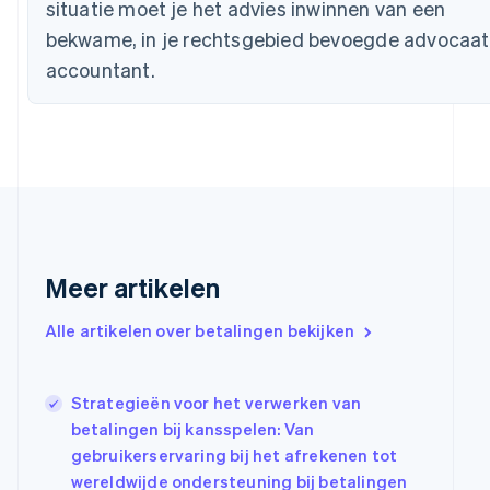
situatie moet je het advies inwinnen van een
English
Français
Cyprus
bekwame, in je rechtsgebied bevoegde advocaat
English
accountant.
Denemarken
English
Duitsland
Deutsch
English
Estland
English
Finland
English
Svenska
Frankrijk
Français
English
Meer artikelen
Gibraltar
English
Alle artikelen over betalingen bekijken
Griekenland
English
Hongarije
Strategieën voor het verwerken van
English
betalingen bij kansspelen: Van
Hongkong SAR, China
gebruikerservaring bij het afrekenen tot
English
简体中文
Ierland
wereldwijde ondersteuning bij betalingen