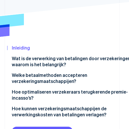
Oprichting van een start-up
Climate
CO₂-verwijdering
Ecosysteem
Identity
Partners
Online identiteitsverificatie
Stripe App
Marketplace
Inleiding
Wat is de verwerking van betalingen door verzekeringe
waarom is het belangrijk?
Stripe Sessions 2026
Ontdek hoe Stripe de economische infrastructu
Welke betaalmethoden accepteren
Nu bekijken
verzekeringsmaatschappijen?
Hoe optimaliseren verzekeraars terugkerende premie-
incasso’s?
Maak automatisch betalen de norm
Hoe kunnen verzekeringsmaatschappijen de
verwerkingskosten van betalingen verlagen?
Gebruik een intelligente facturatie-infrastructuur
Verschuiving naar goedkopere betaalmethoden