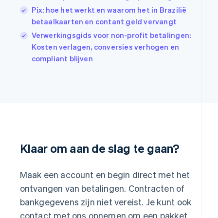
English
Pix: hoe het werkt en waarom het in Brazilië
India
betaalkaarten en contant geld vervangt
English
Italië
Verwerkingsgids voor non-profit betalingen:
Italiano
English
Kosten verlagen, conversies verhogen en
Japan
compliant blijven
日本語
English
Kroatië
English
Italiano
Letland
English
Liechtenstein
Deutsch
English
Litouwen
English
Klaar om aan de slag te gaan?
Luxemburg
Français
Deutsch
English
Maleisië
Maak een account en begin direct met het
English
简体中文
ontvangen van betalingen. Contracten of
Malta
bankgegevens zijn niet vereist. Je kunt ook
English
Mexico
contact met ons opnemen om een pakket