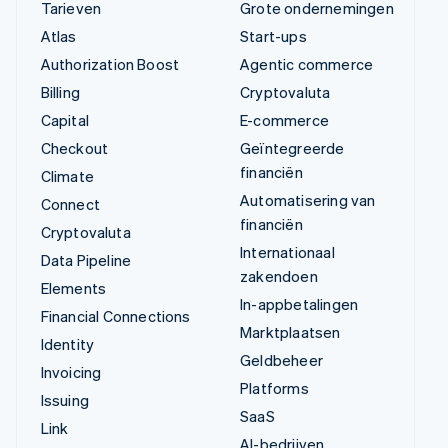
Tarieven
Grote ondernemingen
Atlas
Start-ups
Authorization Boost
Agentic commerce
Billing
Cryptovaluta
Capital
E-commerce
Checkout
Geïntegreerde
financiën
Climate
Automatisering van
Connect
financiën
Cryptovaluta
Internationaal
Data Pipeline
zakendoen
Elements
In-appbetalingen
Financial Connections
Marktplaatsen
Identity
Geldbeheer
Invoicing
Platforms
Issuing
SaaS
Link
AI-bedrijven