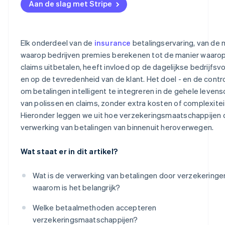
Herstel meer van mislukte betalingen
Aan de slag met Stripe
Ga digitaal
Bied meerdere manieren om te betalen
Consolideren van systemen
Voorkom onnodig klantverloop
Elk onderdeel van de
insurance
betalingservaring, van de 
Gebruik automatisering
waarop bedrijven premies berekenen tot de manier waaro
Maak reconciliatie makkelijker
claims uitbetalen, heeft invloed op de dagelijkse bedrijfsv
Mislukte betalingen voorkomen
en op de tevredenheid van de klant. Het doel - en de control
Verander sommige betalingen in een bron van inkomste
om betalingen intelligent te integreren in de gehele levens
van polissen en claims, zonder extra kosten of complexitei
Vermijd onnodige boetes en chargebacks
Hieronder leggen we uit hoe verzekeringsmaatschappijen 
verwerking van betalingen van binnenuit heroverwegen.
Wat staat er in dit artikel?
Wat is de verwerking van betalingen door verzekeringe
waarom is het belangrijk?
Welke betaalmethoden accepteren
verzekeringsmaatschappijen?