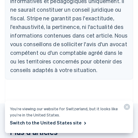
informatives et pédagogiques uniquement. Il
ne saurait constituer un conseil juridique ou
Allemagne
fiscal. Stripe ne garantit pas l'exactitude,
Deutsch
English
l'exhaustivité, la pertinence, ni l'actualité des
Australie
English
informations contenues dans cet article. Nous
Autriche
vous conseillons de solliciter l'avis d'un avocat
Deutsch
English
Belgique
compétent ou d'un comptable agréé dans le
Nederlands
Français
Deutsch
English
ou les territoires concernés pour obtenir des
Brésil
conseils adaptés à votre situation.
Português
English
Bulgarie
English
Canada
English
Français
Chine continentale
简体中文
English
You’re viewing our website for Switzerland, but it looks like
Chypre
you’re in the United States.
English
Switch to the United States site
Croatie
Plus d'articles
English
Italiano
Danemark