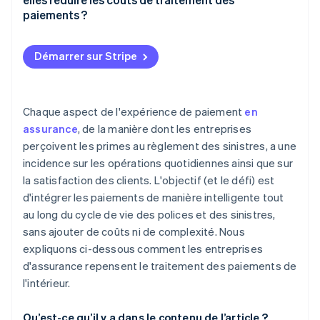
Utiliser une infrastructure de facturation
paiements ?
intelligente
Évolution vers des moyens de paiement moins
Recouvrez davantage sur les échecs de paiement
coûteux
Démarrer sur Stripe
Offrez plusieurs façons de paiement
Go digital
Prévenir le taux d’attrition inutile
Consolider les systèmes
Chaque aspect de l'expérience de paiement
en
assurance
, de la manière dont les entreprises
Facilitez le rapprochement
Automatisation :
perçoivent les primes au règlement des sinistres, a une
Éviter les échecs de paiement
incidence sur les opérations quotidiennes ainsi que sur
la satisfaction des clients. L'objectif (et le défi) est
Transformer certains paiements en source de
d'intégrer les paiements de manière intelligente tout
revenus
au long du cycle de vie des polices et des sinistres,
Évitez les pénalités inutiles et les contestations de
sans ajouter de coûts ni de complexité. Nous
paiement
expliquons ci-dessous comment les entreprises
d'assurance repensent le traitement des paiements de
l'intérieur.
Qu’est-ce qu’il y a dans le contenu de l’article ?