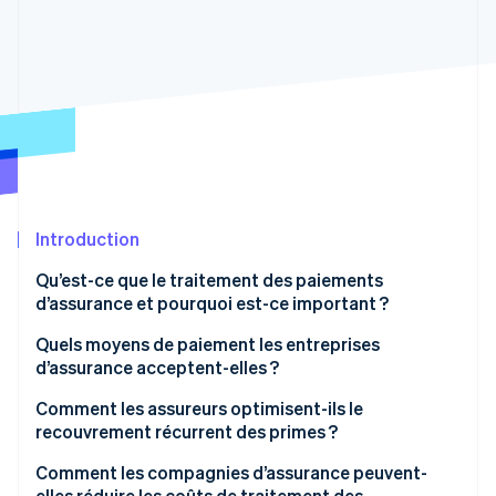
Découvrez les prochaines évolutions
Commerce en ligne
Radar
Prévention de la fraude
Écosystème
Atlas
Constitution de start-up
Partenaires
Climate
Stripe App Marketplace
Élimination du carbone
Identity
Vérification de l'identité
Introduction
Qu’est-ce que le traitement des paiements
d’assurance et pourquoi est-ce important ?
Quels moyens de paiement les entreprises
Stripe Sessions 2026
d’assurance acceptent-elles ?
Découvrez comment Stripe construit l’infrastructure écono
Regarder la vidéo
Comment les assureurs optimisent-ils le
recouvrement récurrent des primes ?
Faire du paiement automatique la norme
Comment les compagnies d’assurance peuvent-
elles réduire les coûts de traitement des