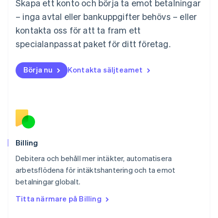
Skapa ett konto och börja ta emot betalningar
English
Mexiko
– inga avtal eller bankuppgifter behövs – eller
Español
English
kontakta oss för att ta fram ett
Nederländerna
specialanpassat paket för ditt företag.
Nederlands
English
Norge
English
Börja nu
Kontakta säljteamet
Nya Zeeland
English
Polen
English
Portugal
Português
English
Rumänien
English
Billing
Schweiz
Debitera och behåll mer intäkter, automatisera
Deutsch
Français
Italiano
English
arbetsflödena för intäktshantering och ta emot
Singapore
English
简体中文
betalningar globalt.
Slovakien
Titta närmare på Billing
English
Slovenien