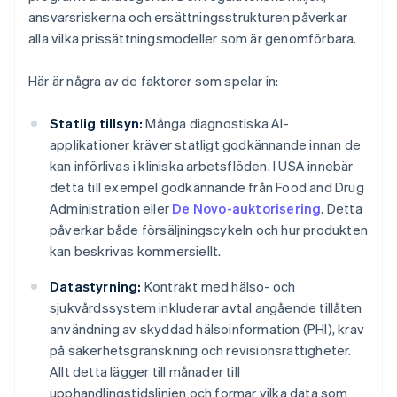
ansvarsriskerna och ersättningsstrukturen påverkar
alla vilka prissättningsmodeller som är genomförbara.
Här är några av de faktorer som spelar in:
Statlig tillsyn:
Många diagnostiska AI-
applikationer kräver statligt godkännande innan de
kan införlivas i kliniska arbetsflöden. I USA innebär
detta till exempel godkännande från Food and Drug
Administration eller
De Novo-auktorisering
. Detta
påverkar både försäljningscykeln och hur produkten
kan beskrivas kommersiellt.
Datastyrning:
Kontrakt med hälso- och
sjukvårdssystem inkluderar avtal angående tillåten
användning av skyddad hälsoinformation (PHI), krav
på säkerhetsgranskning och revisionsrättigheter.
Allt detta lägger till månader till
upphandlingstidslinjen och formar vilka data som