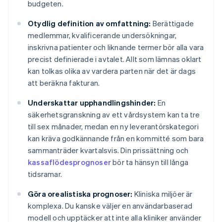
budgeten.
Otydlig definition av omfattning:
Berättigade
medlemmar, kvalificerande undersökningar,
inskrivna patienter och liknande termer bör alla vara
precist definierade i avtalet. Allt som lämnas oklart
kan tolkas olika av vardera parten när det är dags
att beräkna fakturan.
Underskattar upphandlingshinder:
En
säkerhetsgranskning av ett vårdsystem kan ta tre
till sex månader, medan en ny leverantörskategori
kan kräva godkännande från en kommitté som bara
sammanträder kvartalsvis. Din prissättning och
kassaflödesprognoser
bör ta hänsyn till långa
tidsramar.
Göra orealistiska prognoser:
Kliniska miljöer är
komplexa. Du kanske väljer en användarbaserad
modell och upptäcker att inte alla kliniker använder