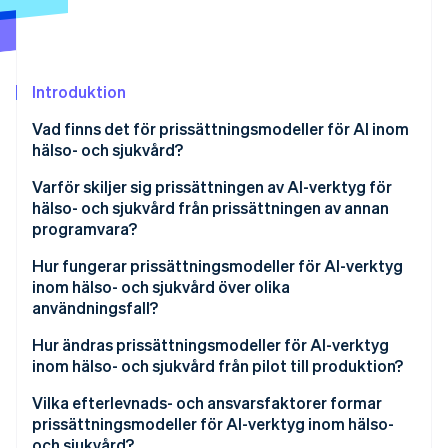
Identitetsverifiering online
Partner
Stripe App Marketplace
Introduktion
Stripe Sessions 2026
Vad finns det för prissättningsmodeller för AI inom
Se hur Stripe bygger den ekonomiska inf
hälso- och sjukvård?
Titta nu
Varför skiljer sig prissättningen av AI-verktyg för
hälso- och sjukvård från prissättningen av annan
programvara?
Hur fungerar prissättningsmodeller för AI-verktyg
inom hälso- och sjukvård över olika
användningsfall?
Prissättning per leverantör eller per användare
Hur ändras prissättningsmodeller för AI-verktyg
inom hälso- och sjukvård från pilot till produktion?
Prissättning per anläggning eller per plats
Vilka efterlevnads- och ansvarsfaktorer formar
Per medlem och månad (PMPM)
prissättningsmodeller för AI-verktyg inom hälso-
och sjukvård?