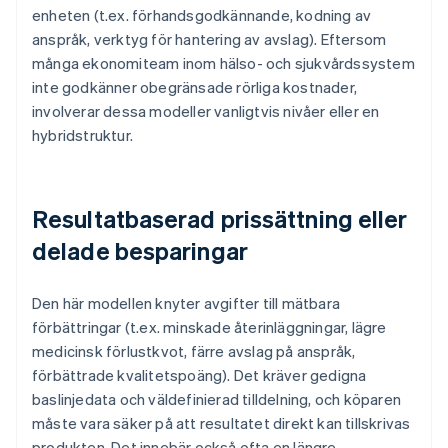
enheten (t.ex. förhandsgodkännande, kodning av
anspråk, verktyg för hantering av avslag). Eftersom
många ekonomiteam inom hälso- och sjukvårdssystem
inte godkänner obegränsade rörliga kostnader,
involverar dessa modeller vanligtvis nivåer eller en
hybridstruktur.
Resultatbaserad prissättning eller
delade besparingar
Den här modellen knyter avgifter till mätbara
förbättringar (t.ex. minskade återinläggningar, lägre
medicinsk förlustkvot, färre avslag på anspråk,
förbättrade kvalitetspoäng). Det kräver gedigna
baslinjedata och väldefinierad tilldelning, och köparen
måste vara säker på att resultatet direkt kan tillskrivas
produkten. Det innebär också ofta en längre