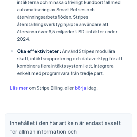
intäkterna och minska ofrivilligt kundbortfall med
automatisering av Smart Retries och
återvinningsarbetsflöden. Stripes
återställningsverktyg hjälpte användare att
återvinna över 6,5 miljarder USD i intäkter under
2024.
Öka effektiviteten:
Använd Stripes modulära
skatt, intäktsrapportering och dataverktyg för att
kombinera flera intäktssystem i ett. Integrera
enkelt med programvara från tredje part.
Läs mer
om Stripe Billing, eller
börja
idag.
Australien
English
Belgien
Nederlands
Français
Deutsch
English
Brasilien
Innehållet i den här artikeln är endast avsett
Português
English
för allmän information och
Bulgarien