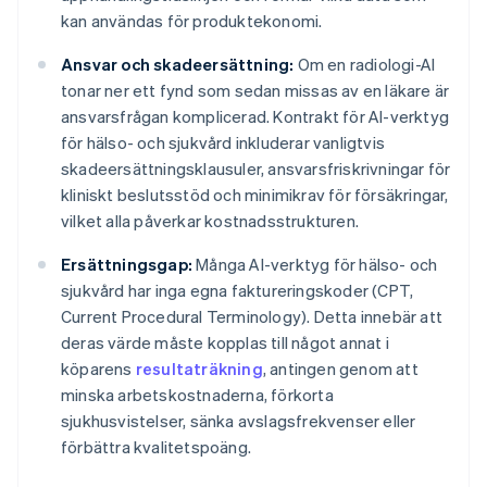
kan användas för produktekonomi.
Ansvar och skadeersättning:
Om en radiologi-AI
tonar ner ett fynd som sedan missas av en läkare är
ansvarsfrågan komplicerad. Kontrakt för AI-verktyg
för hälso- och sjukvård inkluderar vanligtvis
skadeersättningsklausuler, ansvarsfriskrivningar för
kliniskt beslutsstöd och minimikrav för försäkringar,
vilket alla påverkar kostnadsstrukturen.
Ersättningsgap:
Många AI-verktyg för hälso- och
sjukvård har inga egna faktureringskoder (CPT,
Current Procedural Terminology). Detta innebär att
deras värde måste kopplas till något annat i
köparens
resultaträkning
, antingen genom att
minska arbetskostnaderna, förkorta
sjukhusvistelser, sänka avslagsfrekvenser eller
förbättra kvalitetspoäng.