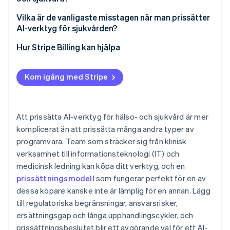
Prissättning per episod eller per fall
Vilka är de vanligaste misstagen när man prissätter
Prissättning per undersökning eller per bild
AI-verktyg för sjukvården?
Användningsbaserad prissättning
Hur Stripe Billing kan hjälpa
Resultatbaserad prissättning eller delade
besparingar
Kom igång med Stripe
Hybridabonnemang och volymnivåer
Att prissätta AI-verktyg för hälso- och sjukvård är mer
komplicerat än att prissätta många andra typer av
programvara. Team som sträcker sig från klinisk
verksamhet till informationsteknologi (IT) och
medicinsk ledning kan köpa ditt verktyg, och en
prissättningsmodell
som fungerar perfekt för en av
dessa köpare kanske inte är lämplig för en annan. Lägg
till regulatoriska begränsningar, ansvarsrisker,
ersättningsgap och långa upphandlingscykler, och
prissättningsbeslutet blir ett avgörande val för ett AI-