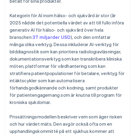
betalt för sina produkter.
Kategorin för AI inom hälso- och sjukvård är stor (år
2025 nådde det potentiella värdet av att till fullo införa
generativ AI för hälso- och sjukvård över hela
branschen
37 miljarder USD
), och den omfattar
många olika verktyg. Dessa inkluderar AI-verktyg för
bilddiagnostik som kan prioritera radiologiavläsningar,
dokumentationsverktyg som kan transkribera kliniska
möten, plattformar för vårdhantering som kan
stratifiera patientpopulationer för betalare, verktyg för
intäktscykler som kan automatisera
förhandsgodkännande och kodning, samt produkter
för patientengagemang som är knutna till program för
kroniska sjukdomar.
Prissättningsmodellen beskriver vem som äger risken
och hur värdet mäts. Den avgör också ofta om en
upphandlingskommitté på ett sjukhus kommer att