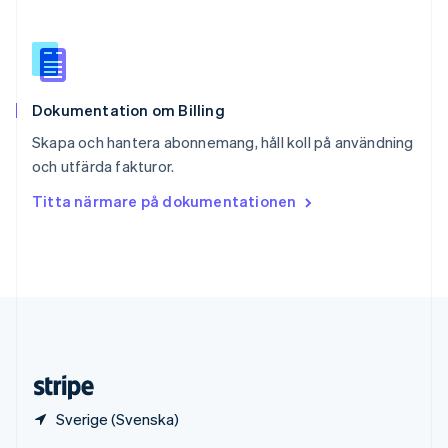
English
Italiano
Spanien
Español
English
Storbritannien
English
Dokumentation om Billing
Sverige
Svenska
English
Skapa och hantera abonnemang, håll koll på användning
Thailand
och utfärda fakturor.
ไทย
English
Tjeckien
Titta närmare på dokumentationen
English
Tyskland
Deutsch
English
Ungern
English
USA
English
Español
简体中文
Österrike
Deutsch
English
Sverige (Svenska)