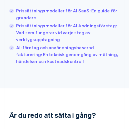
English
Irland
Prissättningsmodeller för AI SaaS: En guide för
English
grundare
Italien
Prissättningsmodeller för AI-kodningsföretag:
Italiano
English
Japan
Vad som fungerar vid varje steg av
日本語
English
verktygsupptagning
Kanada
AI-företag och användningsbaserad
English
Français
fakturering: En teknisk genomgång av mätning,
Kroatien
English
Italiano
händelser och kostnadskontroll
Lettland
English
Liechtenstein
Deutsch
English
Litauen
English
Luxemburg
Français
Deutsch
English
Är du redo att sätta i gång?
Malaysia
English
简体中文
Malta