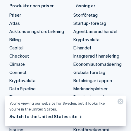
Produkter och priser
Lösningar
Priser
Storföretag
Atlas
Startup-företag
Auktoriseringsförstärkning
Agentbaserad handel
Billing
Kryptovaluta
Capital
E-handel
Checkout
Integrerad finansiering
Climate
Ekonomiautomatisering
Connect
Globala företag
Kryptovaluta
Betalningar i appen
Data Pipeline
Marknadsplatser
Elements
Penninghantering
You’re viewing our website for Sweden, but it looks like
Financial Connections
Plattformar
you’re in the United States.
Identity
SaaS
Switch to the United States site
Invoicing
AI-företag
Issuing
Kreatörsekonomi