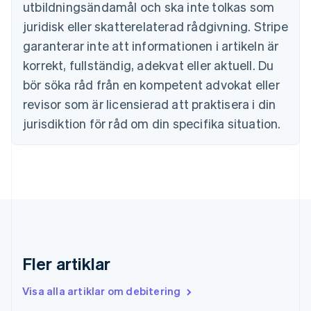
utbildningsändamål och ska inte tolkas som
English
Cypern
juridisk eller skatterelaterad rådgivning. Stripe
English
garanterar inte att informationen i artikeln är
Danmark
korrekt, fullständig, adekvat eller aktuell. Du
English
Estland
bör söka råd från en kompetent advokat eller
English
revisor som är licensierad att praktisera i din
Fastlandskina
简体中文
English
jurisdiktion för råd om din specifika situation.
Finland
English
Svenska
Frankrike
Français
English
Förenade Arabemiraten
English
Gibraltar
English
Grekland
Fler artiklar
English
Hongkong SAR, Kina
Visa alla artiklar om debitering
English
简体中文
Indien