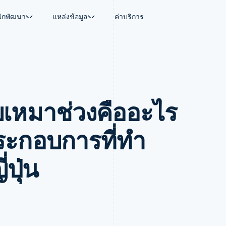
นักพัฒนา
แหล่งข้อมูล
ค่าบริการ
ใช้งาน
นุน
คู่มือ
ตามอุตสาหกรรม
บริษัท
การจัดการเงิน
แพลตฟอร์มและ
บใช้เอเจนต์
นับสนุน
รับการชำระเงินออนไลน์
บริษัท AI
แผนงานผลิตภัณฑ์
Global Payouts
Connect
์ซ
ารสนับสนุนที่ได้รับการจัดการ
ติดตั้งใช้งานการชำระเงินสำเร็จรูป
แวดวงครีเอเตอร์
การประชุมประจำปีแบบเซสชั
วงหน้า
เบิกจ่ายให้กับบุคคลที่สาม
การชำระเงินส
งการเงินที่ผสานรวมในตัว
ฉพาะทาง
สร้างแพลตฟอร์มหรือมาร์เก็ตเพลส
เกม
ตำแหน่งงาน
เหมาช่วงคืออะไร
อัตโนมัติด้านการเงิน
จัดการการชำระเงินตามรอบบิล
การบริการ การเดินทาง และส
ห้องข่าว
การใช้งาน
วโลก
เสนอการเรียกเก็บเงินตามการใช้งาน
Stripe Press
บิล
เงินในแอป
ออกบัตรที่มีสเตเบิลคอยน์รองรับอยู่
ประกันภัย
งินตามรอบ
เพลส
จัดเตรียมและจัดการบริการด้วยเอเจนต์
สื่อและความบันเทิง
้ประกอบการที่ทํา
รเงิน
องค์กรไม่แสวงผลกำไร
ร์ม
บริการเฉพาะทาง
บแผนล่วง
ภาครัฐ
ปุ่น
ธุรกิจค้าปลีก
VAT
on
การทำบัญชี