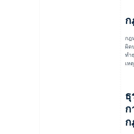
กการชําระเงินล่าช้าคือเท่าใด
มิชอบ
ก
การบังคับซื้อหรือใช้งาน
มาตรการแก้แค้น
กฎห
การบังคับให้ชําระเงินล่วงหน้าสําห
ผิด
รับการจัดหาวัสดุที่มีค่าใช้จ่าย
ทํา
การออกตั๋วสัญญาใช้เงินที่ขายลด
เหต
ได้ยาก
การร้องขอให้มีการให้ผล
ประโยชน์ทางการเงินที่ไม่เหมาะ
ธ
สม
ก
การเปลี่ยนแปลงเนื้อหาของสินค้า
หรือบริการที่ส่งมอบและคําขอ
ก
แก้ไขที่ไม่ยุติธรรม