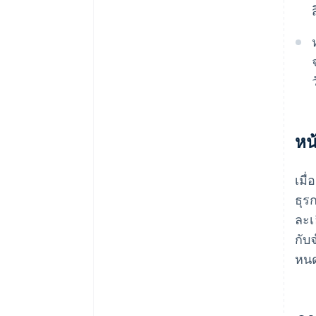
หน
เมื
ธุร
ละเ
กับ
หนด