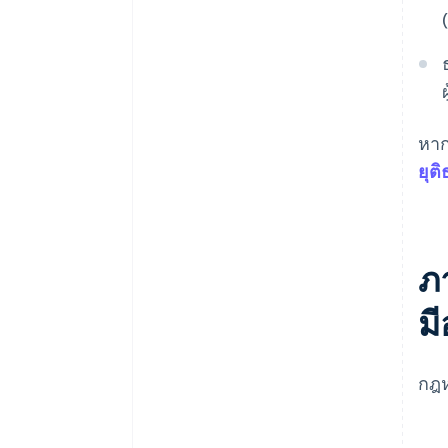
หาก
ยุต
ภ
ม
กฎห