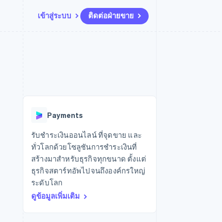
เข้าสู่ระบบ
ติดต่อฝ่ายขาย
แหล่งข้อมูล
ระบบนิเวศ
การติดต่อ
มาร์เก็ตเพลส
เพิ่มเติม
การเชื่อมต่อการทำงานแอป
พาร์ทเนอร์
ติดต่อฝ่ายขาย
Product roadmap
น
ตัวอย่างโค้ด
Stripe App Marketplace
สมัครเป็นพาร์ทเนอร์
ดูสิ่งที่กำลังจะมาถึง
ำหรับแพลตฟอร์ม
บล็อกของนักพัฒนา
ันทนาการ
สถานะ API
Radar
การป้องกันการฉ้อโกง
Payments
Atlas
การก่อตั้งบริษัทสตาร์ทอัพ
รับชำระเงินออนไลน์ ที่จุดขาย และ
ทั่วโลกด้วยโซลูชันการชำระเงินที่
Climate
การขจัดคาร์บอน
สร้างมาสำหรับธุรกิจทุกขนาด ตั้งแต่
ธุรกิจสตาร์ทอัพไปจนถึงองค์กรใหญ่
ระดับโลก
ดูข้อมูลเพิ่มเติม