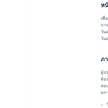
หน
เพื่
การ
วัน
วัน
ภา
ผู้
ต้อ
สอบ
ดกา