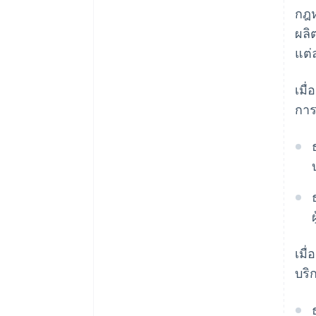
กฎห
ผลิ
แต่
เมื
การ
เมื
บริ