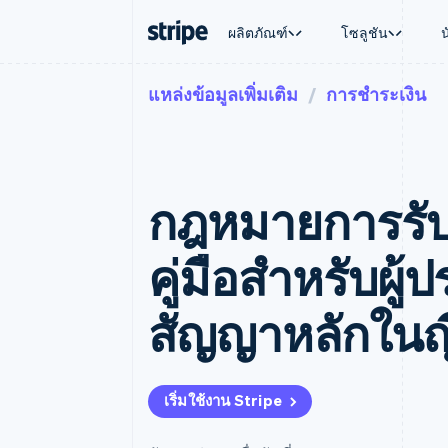
ผลิตภัณฑ์
โซลูชัน
แหล่งข้อมูลเพิ่มเติม
การชำระเงิน
ตามขั้น
เอกสารประกอบ
เรียนรู้
ตามกรณี
การสนับส
การชำระเงิน
รายรับ
องค์กร
Stripe Docs
บล็อก
การค้าแบ
รับการส
Payments
Billing
ธุรกิจสตาร์ทอัพ
ข้อมูลอ้างอิงเกี่ยวกับ API
เรื่องราวจากลูกค้า
อีคอมเมิร
แพ็กเกจก
การชำระเงินออนไลน์
รายรับตามแบบแผนล่
ไลบรารีและ SDK
คู่มือ
บริการทา
บริการเ
Payment links
Metronome
Stripe Apps
กฎหมายการรับ
การทำงาน
การชำระเงินแบบไม่ต้องเขียน
การเรียกเก็บเงินตาม
ธุรกิจทั่
โค้ด
การชำระเงินตามรอบ
การชำระ
การจัดการการชำระเ
Checkout
มาร์เก็ต
คู่มือสําหรับผู
UI การชำระเงินสำเร็จรูป
บิล
การจัดกา
Elements
Invoicing
แพลตฟอ
องค์ประกอบ UI ที่ยืดหยุ่น
ครั้งเดียวหรือตามแบ
SaaS
สัญญาหลักในญี่
วิธีการชำระเงิน
หน้า
เข้าถึงได้มากกว่า 125 รายการ
Tax
Authorization Boost
คิดภาษีการขายและ 
ยกระดับการยอมรับการชำระเงิน
อัตโนมัติ
Link
Revenue Recogniti
เริ่มใช้งาน Stripe
การชำระเงินที่รวดเร็วขึ้น
ระบบอัตโนมัติสำหรับ
Stripe Sigma