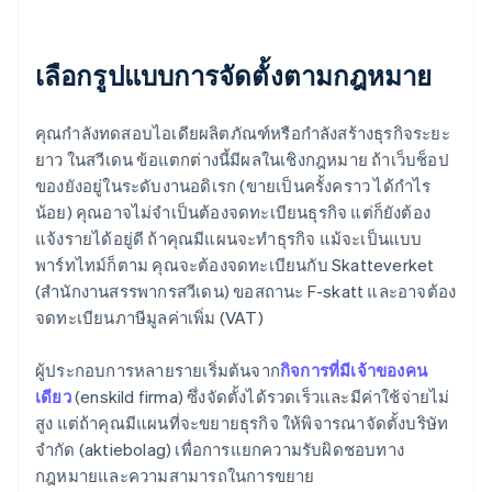
เลือกรูปแบบการจัดตั้งตามกฎหมาย
คุณกำลังทดสอบไอเดียผลิตภัณฑ์หรือกำลังสร้างธุรกิจระยะ
ยาว ในสวีเดน ข้อแตกต่างนี้มีผลในเชิงกฎหมาย ถ้าเว็บช็อป
ของยังอยู่ในระดับงานอดิเรก (ขายเป็นครั้งคราว ได้กำไร
น้อย) คุณอาจไม่จำเป็นต้องจดทะเบียนธุรกิจ แต่ก็ยังต้อง
แจ้งรายได้อยู่ดี ถ้าคุณมีแผนจะทำธุรกิจ แม้จะเป็นแบบ
พาร์ทไทม์ก็ตาม คุณจะต้องจดทะเบียนกับ Skatteverket
(สำนักงานสรรพากรสวีเดน) ขอสถานะ F-skatt และอาจต้อง
จดทะเบียนภาษีมูลค่าเพิ่ม (VAT)
ผู้ประกอบการหลายรายเริ่มต้นจาก
กิจการที่มีเจ้าของคน
เดียว
(enskild firma) ซึ่งจัดตั้งได้รวดเร็วและมีค่าใช้จ่ายไม่
สูง แต่ถ้าคุณมีแผนที่จะขยายธุรกิจ ให้พิจารณาจัดตั้งบริษัท
จำกัด (aktiebolag) เพื่อการแยกความรับผิดชอบทาง
กฎหมายและความสามารถในการขยาย