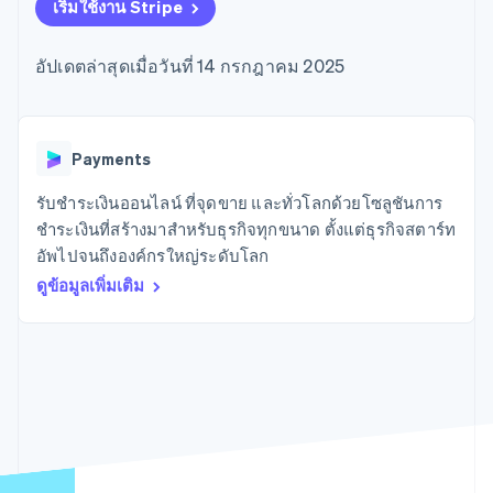
มากกว่า 125
ขายและ VAT
เริ่มใช้งาน Stripe
แพลตฟอร์ม
การใช้งาน
รายการ
Authorization
อัตโนมัติ
Revenue
แผนงานผลิตภัณฑ์
SaaS
ออกบัตรที่มีสเตเบิลคอยน์
Boost
Recognition
การประชุมประจำปีแบบ
รองรับอยู่
อัปเดตล่าสุดเมื่อวันที่ 14 กรกฎาคม 2025
ยกระดับการ
เซสชัน
จัดเตรียมและจัดการ
ระบบ
ยอมรับการ
ตำแหน่งงาน
บริการด้วยเอเจนต์
อัตโนมัติ
ชำระเงิน
Link
ห้องข่าว
ตามอุตสาหกรรม
การชำระเงินที่
สำหรับการ
Stripe
Stripe Press
Sigma
รวดเร็วขึ้น
ทำบัญชี
Payments
รายงานที่
บริษัท AI
แหล่งข้อมูล
ออกแบบเอง
แวดวงครีเอเตอร์
รับชำระเงินออนไลน์ ที่จุดขาย และทั่วโลกด้วยโซลูชันการ
Data
เกม
การติดต่อ
ชำระเงินที่สร้างมาสำหรับธุรกิจทุกขนาด ตั้งแต่ธุรกิจสตาร์ท
Pipeline
การบริการ การเดินทาง
การเชื่อมต่อการทำงาน
การซิงค์
และสันทนาการ
แอป
อัพไปจนถึงองค์กรใหญ่ระดับโลก
ติดต่อฝ่ายขาย
ข้อมูล
ประกันภัย
ตัวอย่างโค้ด
สมัครเป็นพาร์ทเนอร์
ดูข้อมูลเพิ่มเติม
สื่อและความบันเทิง
บล็อกของนักพัฒนา
องค์กรไม่แสวงผลกำไร
สถานะ API
บริการเฉพาะทาง
ภาครัฐ
เพิ่มเติม
ธุรกิจค้าปลีก
Product roadmap
ดูสิ่งที่กำลังจะมาถึง
Radar
ระบบนิเวศ
การป้องกันการฉ้อโกง
Atlas