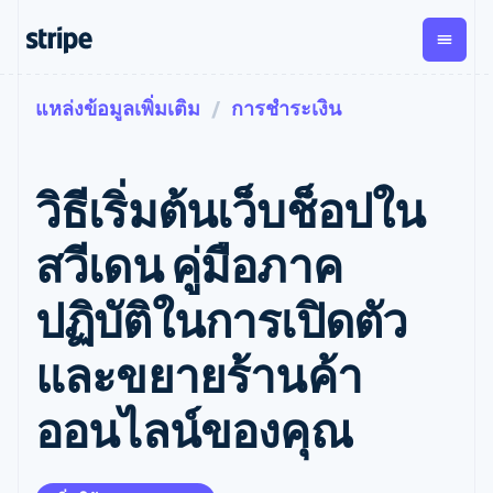
แหล่งข้อมูลเพิ่มเติม
การชำระเงิน
ตามขั้น
เอกสารประกอบ
เรียนรู้
การชำระเงิน
รายรับ
การ
แพลตฟอ
จัดการ
และ
องค์กร
Stripe Docs
บล็อก
เงิน
มาร์เก็ต
Payments
Billing
ธุรกิจสตาร์ทอัพ
ข้อมูลอ้างอิงเกี่ยวกับ API
เรื่องราวจากลูกค้า
วิธีเริ่มต้นเว็บช็อปใน
การชำระเงิน
รายรับตาม
เพลส
ไลบรารีและ SDK
คู่มือ
ออนไลน์
แบบแผนล่วง
Stripe Apps
Global
Payment links
หน้า
Metronome
Payouts
Conne
สวีเดน คู่มือภาค
การชำร
ตามกรณีใช้งาน
การชำระเงิน
การเรียกเก็บ
เบิกจ่าย
เงินสำห
การสนับสนุน
แบบไม่ต้อง
เงินตามการ
ให้กับ
ปฏิบัติในการเปิดตัว
แพลตฟอ
คู่มือ
การค้าแบบใช้เอเจนต์
เขียนโค้ด
Checkout
ใช้งาน
การชำระเงิน
บุคคลที่
อีคอมเมิร์ซ
รับการสนับสนุน
UI การชำระ
ตามรอบบิล
สาม
บริการทางการเงินที่ผสาน
รับการชำระเงินออนไลน์
แพ็กเกจการสนับสนุนที่ได้
การจัดการ
และขยายร้านค้า
เงินสำเร็จรูป
รวมในตัว
ติดตั้งใช้งานการชำระเงิน
รับการจัดการ
การชำระเงิน
Elements
การทำงานอัตโนมัติด้าน
สำเร็จรูป
บริการเฉพาะทาง
องค์ประกอบ UI
ตามรอบบิล
Invoicing
ออนไลน์ของคุณ
การเงิน
สร้างแพลตฟอร์มหรือ
ครั้งเดียวหรือ
ที่ยืดหยุ่น
ธุรกิจทั่วโลก
มาร์เก็ตเพลส
ตามแบบแผน
วิธีการชำระ
การชำระเงินในแอป
จัดการการชำระเงินตาม
เงิน
ล่วงหน้า
Tax
มาร์เก็ตเพลส
รอบบิล
เข้าถึงได้
คิดภาษีการ
บริษัท
การจัดการเงิน
เสนอการเรียกเก็บเงินตาม