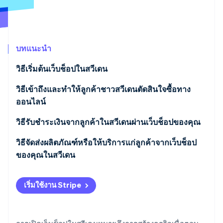
พาร์ทเนอร์
การก่อตั้งบริษัทสตาร์ทอัพ
Stripe App Marketplace
Climate
การขจัดคาร์บอน
บทแนะนำ
วิธีเริ่มต้นเว็บช็อปในสวีเดน
เลือกรูปแบบการจัดตั้งตามกฎหมาย
วิธีเข้าถึงและทำให้ลูกค้าชาวสวีเดนตัดสินใจซื้อทาง
Stripe Sessions 2026
ดูว่า Stripe กำลังสร้างโครงสร้างพื้นฐานระบบเศรษฐกิจสำหรับ
ออนไลน์
รู้ให้แน่ชัดว่าคุณกำลังขายอะไร
AI อย่างไร
รับชมเลย
พูดภาษาของพวกเขา ทั้งในแง่ของภาษาพูดและภาษา
วิธีรับชำระเงินจากลูกค้าในสวีเดนผ่านเว็บช็อปของคุณ
ทำความเข้าใจภาระหน้าที่ทางภาษีของคุณ
เชิงวัฒนธรรม
รับการชำระเงินด้วยบัตรอย่างถูกวิธี
วิธีจัดส่งผลิตภัณฑ์หรือให้บริการแก่ลูกค้าจากเว็บช็อป
สร้างโครงสร้างพื้นฐานของคุณ
ให้อุปกรณ์เคลื่อนที่เป็นจุดเริ่มต้น
ของคุณในสวีเดน
เพิ่ม Swish เพื่อการชำระเงินผ่านอุปกรณ์เคลื่อนที่ใน
ตั้งงบประมาณให้ครอบคลุมมากกว่าเว็บไซต์
สร้างภาพลักษณ์ที่น่าเชื่อถือ จากนั้นเพิ่มการมองเห็น
ทันที
การจัดส่งผลิตภัณฑ์
เริ่มใช้งาน Stripe
มอบประสบการณ์ที่ดีให้ลูกค้า
ทำให้ลูกค้ามั่นใจในความโปร่งใสของคุณตลอด
เพิ่มตัวเลือก ’ซื้อตอนนี้ จ่ายทีหลัง’ (BNPL) เพื่อความ
การส่งมอบผลิตภัณฑ์ดิจิทัล
กระบวนการ
ยืดหยุ่น
การคืนสินค้า