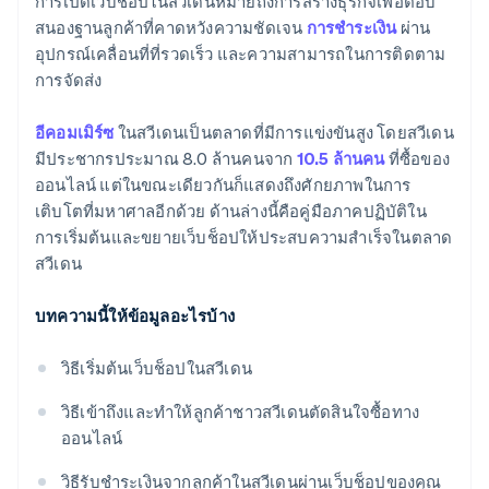
การเปิดเว็บช็อปในสวีเดนหมายถึงการสร้างธุรกิจเพื่อตอบ
ให้ความสำคัญกับประสบการณ์การบริการลูกค้า
เปิดใช้งานกระเป๋าเงินดิจิทัลเพื่อการชำระเงินที่ง่ายขึ้น
สนองฐานลูกค้าที่คาดหวังความชัดเจน
การชำระเงิน
ผ่าน
การดำเนินการตามคำสั่งซื้อที่ปรับให้เข้ากับท้องถิ่น
อุปกรณ์เคลื่อนที่ที่รวดเร็ว และความสามารถในการติดตาม
แปลประสบการณ์การชำระเงิน
การจัดส่ง
อีคอมเมิร์ซ
ในสวีเดนเป็นตลาดที่มีการแข่งขันสูง โดยสวีเดน
มีประชากรประมาณ 8.0 ล้านคนจาก
10.5 ล้านคน
ที่ซื้อของ
ออนไลน์ แต่ในขณะเดียวกันก็แสดงถึงศักยภาพในการ
เติบโตที่มหาศาลอีกด้วย ด้านล่างนี้คือคู่มือภาคปฏิบัติใน
การเริ่มต้นและขยายเว็บช็อปให้ประสบความสำเร็จในตลาด
สวีเดน
บทความนี้ให้ข้อมูลอะไรบ้าง
วิธีเริ่มต้นเว็บช็อปในสวีเดน
วิธีเข้าถึงและทำให้ลูกค้าชาวสวีเดนตัดสินใจซื้อทาง
ออนไลน์
วิธีรับชำระเงินจากลูกค้าในสวีเดนผ่านเว็บช็อปของคุณ