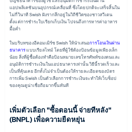
บัญชีธนาคารของผู้ใช้ และอนุมัติการชำระเงินผ่าน
แอปพลิเคชันบนอุปกรณ์เคลื่อนที่ ซึ่งโดยปกติจะเสร็จสิ้นใน
ไม่กี่วินาที Swish ฝังรากลึกอยู่ในวิถีชีวิตของชาวสวีเดน
ตั้งแต่การชำระใบเรียกเก็บเงิน ไปจนถึงการหารค่าอาหาร
มื้อค่ำ
ในบริบทของอีคอมเมิร์ซ Swish ให้นำเสนอ
การโอนเงินผ่าน
ธนาคาร
แบบเรียลไทม์ โดยที่ผู้ใช้ต้องป้อนข้อมูลเพียงเล็ก
น้อย สิ่งที่ผู้ซื้อต้องทำคือป้อนหมายเลขโทรศัพท์ของตนและ
อนุมัติการชำระเงินในแอปธนาคารเท่านั้น วิธีนี้รวดเร็วและ
เป็นที่คุ้นเคย อีกทั้งไม่จำเป็นต้องให้รายละเอียดของบัตร
การเพิ่ม Swish เป็นตัวเลือกการชำระเงินจะทำให้เว็บช็อป
ของคุณดูน่าเชื่อถือมากขึ้นทันที
เพิ่มตัวเลือก "ซื้อตอนนี้ จ่ายทีหลัง"
(BNPL) เพื่อความยืดหยุ่น