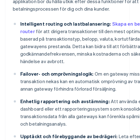
applikation bör du hålla utkik efter dessa funktioner för at
betalningsprocessen för dig och dina kunder.
Intelligent routing och lastbalansering:
Skapa en b
router
för att dirigera transaktioner till den mest opt
baserad på transaktionstyp, belopp, valuta, kortutfärdar
gatewayens prestanda. Detta kan bidra till att förbättra
godkännandefrekvensen, minska kostnaderna och säker
händelse av avbrott.
Failover- och omprövningslogik:
Om en gateway missl
transaktion nekas kan en automatisk omprövning av tr
annan gateway förhindra förlorad försäljning.
Enhetlig rapportering och avstämning:
Att använda e
dashboard eller ett rapporteringssystem som konsolid
transaktionsdata från alla gateways kan förenkla spårn
och betalningsanalys.
Upptäckt och förebyggande av bedrägeri:
Leta efte