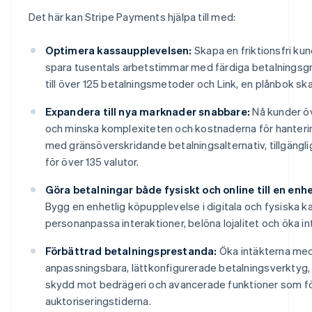
Det här kan Stripe Payments hjälpa till med:
Optimera kassaupplevelsen:
Skapa en friktionsfri ku
spara tusentals arbetstimmar med färdiga betalningsgrä
till över 125 betalningsmetoder och Link, en plånbok sk
Expandera till nya marknader snabbare:
Nå kunder öv
och minska komplexiteten och kostnaderna för hantering
med gränsöverskridande betalningsalternativ, tillgänglig
för över 135 valutor.
Göra betalningar både fysiskt och online till en enhe
Bygg en enhetlig köpupplevelse i digitala och fysiska ka
personanpassa interaktioner, belöna lojalitet och öka in
Förbättrad betalningsprestanda:
Öka intäkterna med
anpassningsbara, lättkonfigurerade betalningsverktyg, i
skydd mot bedrägeri och avancerade funktioner som fö
auktoriseringstiderna.