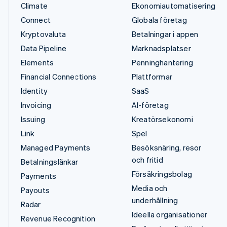
Climate
Ekonomiautomatisering
Connect
Globala företag
Kryptovaluta
Betalningar i appen
Data Pipeline
Marknadsplatser
Elements
Penninghantering
Financial Connections
Plattformar
Identity
SaaS
Invoicing
AI-företag
Issuing
Kreatörsekonomi
Link
Spel
Managed Payments
Besöksnäring, resor
och fritid
Betalningslänkar
Försäkringsbolag
Payments
Media och
Payouts
underhållning
Radar
Ideella organisationer
Revenue Recognition