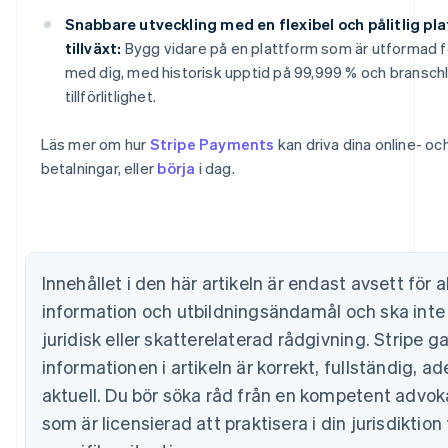
Snabbare utveckling med en flexibel och pålitlig pl
tillväxt:
Bygg vidare på en plattform som är utformad fö
med dig, med historisk upptid på 99,999 % och bransc
tillförlitlighet.
Australien
English
Läs mer om hur
Stripe Payments
kan driva dina online- oc
Belgien
betalningar, eller
börja
i dag.
Nederlands
Français
Deutsch
English
Brasilien
Português
English
Bulgarien
English
Cypern
Innehållet i den här artikeln är endast avsett för 
English
information och utbildningsändamål och ska inte
Danmark
English
juridisk eller skatterelaterad rådgivning. Stripe ga
Estland
informationen i artikeln är korrekt, fullständig, ad
English
Fastlandskina
aktuell. Du bör söka råd från en kompetent advokat
简体中文
English
som är licensierad att praktisera i din jurisdiktion
Finland