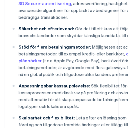
3D Secure-autentisering
, adressverifiering, hastighet
avancerade algoritmer för upptäckt av bedrägerier för
bedrägliga transaktioner.
Säkerhet och efterlevnad:
Gör det till ett krav att följ
branschstandarder som skyddar känsliga kunddata, till
Stöd för flera betalningsmetoder:
Möjligheten att ac
betalningsmetoder, till exempel kredit- eller bankkort,
plånböcker
(t.ex. Apple Pay, Google Pay), banköverföri
betalningsmetoder, är avgörande med flera gateways. Det
nå en global publik och tillgodose olika kunders prefere
Anpassningsbar kassaupplevelse:
Sök flexibilitet fö
kassaprocessen med dina krav på profilering och anvä
med alternativ för att skapa anpassade betalningsformulä
logotyper och lokalisera språk.
Skalbarhet och flexibilitet:
Leta efter en lösning som
företag och tillgodose framtida ändringar eller tillägg till