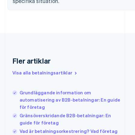
specifika situation.
English
Svenska
Frankrike
Français
English
Förenade Arabemiraten
English
Gibraltar
English
Grekland
English
Hongkong SAR, Kina
Fler artiklar
English
简体中文
Indien
Visa alla betalningsartiklar
English
Irland
English
Grundläggande information om
Italien
automatisering av B2B-betalningar: En guide
Italiano
English
Japan
för företag
日本語
English
Gränsöverskridande B2B-betalningar: En
Kanada
guide för företag
English
Français
Kroatien
Vad är betalningsorkestrering? Vad företag