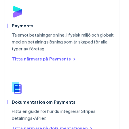
English
Portugal
Português
English
Rumänien
English
Payments
Schweiz
Ta emot betalningar online, i fysisk miljö och globalt
Deutsch
Français
Italiano
English
Singapore
med en betalningslösning som är skapad för alla
English
简体中文
typer av företag.
Slovakien
Titta närmare på Payments
English
Slovenien
English
Italiano
Spanien
Español
English
Storbritannien
English
Sverige
Dokumentation om Payments
Svenska
English
Hitta en guide för hur du integrerar Stripes
Thailand
betalnings-API:er.
ไทย
English
Tjeckien
Titta närmare på dokumentationen