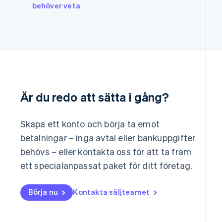
English
Italiano
behöver veta
Lettland
English
Liechtenstein
Deutsch
English
Litauen
English
Luxemburg
Français
Deutsch
English
Är du redo att sätta i gång?
Malaysia
English
简体中文
Malta
Skapa ett konto och börja ta emot
English
Mexiko
betalningar – inga avtal eller bankuppgifter
Español
English
behövs – eller kontakta oss för att ta fram
Nederländerna
ett specialanpassat paket för ditt företag.
Nederlands
English
Norge
English
Börja nu
Kontakta säljteamet
Nya Zeeland
English
Polen