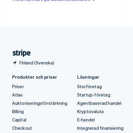
English
Tyskland
Deutsch
English
Ungern
English
USA
English
Español
简体中文
Österrike
Deutsch
English
Finland (Svenska)
Produkter och priser
Lösningar
Priser
Storföretag
Atlas
Startup-företag
Auktoriseringsförstärkning
Agentbaserad handel
Billing
Kryptovaluta
Capital
E-handel
Checkout
Integrerad finansiering