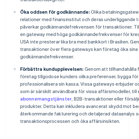
Öka oddsen för godkännande:
Olika betalningsgatewa
relationer med finansinstitut och deras underliggande te
påverkar godkännandefrekvensen för transaktioner. Ti
en gateway med höga godkännandefrekvenser för kredi
USA inte presterar lika bra med bankkort i Brasilien. Ge
transaktioner över flera gateways kan företag öka sin
godkännandefrekvenser.
Förbättra kundupplevelsen:
Genom att tillhandahålla f
företag tillgodose kunders olika preferenser, bygga fö
professionalisera sin kassa. Vissa gateways erbjuder o
som är särskilt användbara för vissa affärsmodeller, til
abonnemangstjänster
, B2B-transaktioner eller försälj
produkter. Detta kan inkludera avancerat skydd mot bed
återkommande fakturering och detaljerad dataanalys s
transaktionsprocessen och öka affärsinsikten.