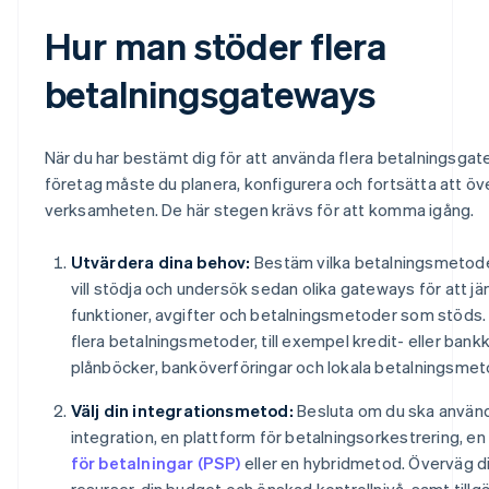
Hur man stöder flera
betalningsgateways
När du har bestämt dig för att använda flera betalningsgat
företag måste du planera, konfigurera och fortsätta att ö
verksamheten. De här stegen krävs för att komma igång.
Utvärdera dina behov:
Bestäm vilka betalningsmetode
vill stödja och undersök sedan olika gateways för att j
funktioner, avgifter och betalningsmetoder som stöds. 
flera betalningsmetoder, till exempel kredit- eller bankko
plånböcker, banköverföringar och lokala betalningsmet
Välj din integrationsmetod:
Besluta om du ska använd
integration, en plattform för betalningsorkestrering, en
för betalningar (PSP)
eller en hybridmetod. Överväg d
resurser, din budget och önskad kontrollnivå, samt tillg