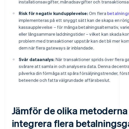
installationsavgifter, månadsavgifter och transaktionsa
Risk för negativ kundupplevelse:
Om flera
betalnin
implementeras på ett snyggt sätt kan de skapa en rörig
kassaupplevelse – för många betalningsalternativ, vari
eller långsammare laddningstider – vilket kan skada k
problem med transaktioner uppstår kan det bli mer komp
dem när flera gateways är inblandade.
Svår dataanalys:
När transaktioner sprids över flera g
svårare att samla in och analysera data. Denna decentra
påverka din förmåga att spåra försäljningstrender, förs
beteende och fatta välgrundade affärsbeslut.
Jämför de olika metoderna 
integrera flera betalnings