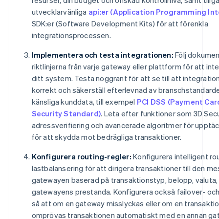
utvecklarvänliga
api:er (Application Programming Int
SDK:er (Software Development Kits) för att förenkla
integrationsprocessen.
Implementera och testa integrationen:
Följ dokumen
riktlinjerna från varje gateway eller plattform för att i
ditt system. Testa noggrant för att se till att integrati
korrekt och säkerställ efterlevnad av branschstandar
känsliga kunddata, till exempel
PCI DSS (Payment Card
Security Standard)
. Leta efter funktioner som 3D Sec
adressverifiering och avancerade algoritmer för upptäc
för att skydda mot bedrägliga transaktioner.
Konfigurera routing-regler:
Konfigurera intelligent ro
lastbalansering för att dirigera transaktioner till den m
gatewayen baserad på transaktionstyp, belopp, valuta, 
gatewayens prestanda. Konfigurera också failover- oc
så att om en gateway misslyckas eller om en transaktio
omprövas transaktionen automatiskt med en annan gat