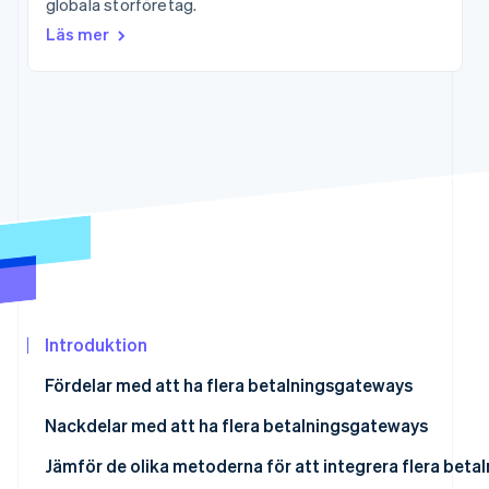
globala storföretag.
Identitetsverifiering online
Partner
Läs mer
Stripe App Marketplace
Stripe Sessions 2026
Se hur Stripe bygger den ekonomiska in
Titta nu
Introduktion
Fördelar med att ha flera betalningsgateways
Nackdelar med att ha flera betalningsgateways
Jämför de olika metoderna för att integrera flera bet