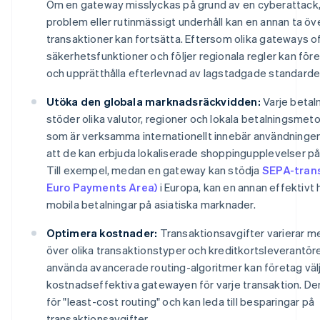
Om en gateway misslyckas på grund av en cyberattack, 
problem eller rutinmässigt underhåll kan en annan ta öve
transaktioner kan fortsätta. Eftersom olika gateways o
säkerhetsfunktioner och följer regionala regler kan föret
och upprätthålla efterlevnad av lagstadgade standarde
Utöka den globala marknadsräckvidden:
Varje beta
stöder olika valutor, regioner och lokala betalningsmeto
som är verksamma internationellt innebär användningen
att de kan erbjuda lokaliserade shoppingupplevelser på
Till exempel, medan en gateway kan stödja
SEPA-trans
Euro Payments Area)
i Europa, kan en annan effektivt
mobila betalningar på asiatiska marknader.
Optimera kostnader:
Transaktionsavgifter varierar m
över olika transaktionstyper och kreditkortsleverantör
använda avancerade routing-algoritmer kan företag väl
kostnadseffektiva gatewayen för varje transaktion. De
för "least-cost routing" och kan leda till besparingar på
transaktionsavgifter.