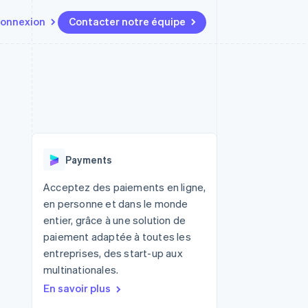
onnexion
Contacter notre équipe
Ressources
Écosystème
Contact
t marketplaces
Plus
Intégrations d'applications
Partenaires
Contacter notre équipe
Product roadmap
elle
Exemples de code
Stripe App Marketplace
Devenir partenaire
Découvrez les prochaines
r les
Blog des développeurs
évolutions
rs
État de l'API
 platforms
Radar
ciers intégrés
Payments
Prévention de la fraude
ratif
es et virtuelles
Atlas
Acceptez des paiements en ligne,
Constitution de start-up
en personne et dans le monde
Climate
entier, grâce à une solution de
Élimination du carbone
paiement adaptée à toutes les
Identity
entreprises, des start-up aux
Vérification de l'identité
multinationales.
En savoir plus