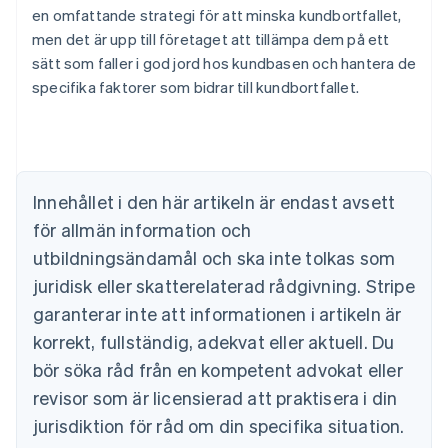
en omfattande strategi för att minska kundbortfallet,
men det är upp till företaget att tillämpa dem på ett
sätt som faller i god jord hos kundbasen och hantera de
specifika faktorer som bidrar till kundbortfallet.
Australien
English
Belgien
Nederlands
Français
Deutsch
English
Brasilien
Innehållet i den här artikeln är endast avsett
Português
English
för allmän information och
Bulgarien
utbildningsändamål och ska inte tolkas som
English
Cypern
juridisk eller skatterelaterad rådgivning. Stripe
English
garanterar inte att informationen i artikeln är
Danmark
korrekt, fullständig, adekvat eller aktuell. Du
English
Estland
bör söka råd från en kompetent advokat eller
English
revisor som är licensierad att praktisera i din
Fastlandskina
简体中文
English
jurisdiktion för råd om din specifika situation.
Finland