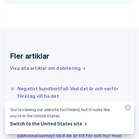
English
Svenska
Frankrike
Français
English
Förenade Arabemiraten
English
Gibraltar
English
Grekland
Fler artiklar
English
Hongkong SAR, Kina
Visa alla artiklar om debitering
English
简体中文
Indien
English
Irland
Negativt kundbortfall: Vad det är och varför
English
företag vill ha det
Italien
Grundläggande information om hantering av
Italiano
English
You’re viewing our website for Finland, but it looks like
Japan
betalningspåminnelser: Varför det är viktigt och
you’re in the United States.
日本語
English
strategier för företag
Switch to the United States site
Kanada
Grundläggande information om
English
Français
påminnelsemejl: Vad de är till för och hur man
Kroatien