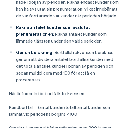
hade i början av perioden. Räkna endast kunder som
kan ha avslutat sin prenumeration, vilket innebär att
de var fortfarande var kunder när perioden började.
Räkna antalet kunder som avslutat
prenumerationen:
Räkna antalet kunder som
lämnade tjänsten under den valda perioden.
Gör en beräkning:
Bortfallsfrekvensen beräknas
genom att dividera antalet bortfallna kunder med
det totala antalet kunder i början av perioden och
sedan multiplicera med 100 för att få en
procentsats.
Här är formeln för bortfallsfrekvensen:
Kundbortfall = (antal kunder/totalt antal kunder som
lämnat vid periodens början) × 100
Om du till exempel börjar månaden med 200 kunder