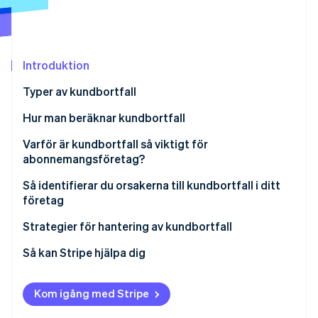
Identitetsverifiering online
Partner
Stripe App Marketplace
Introduktion
Stripe Sessions 2026
Typer av kundbortfall
Se hur Stripe bygger den ekonomiska inf
Titta nu
Hur man beräknar kundbortfall
Varför är kundbortfall så viktigt för
abonnemangsföretag?
Så identifierar du orsakerna till kundbortfall i ditt
företag
Strategier för hantering av kundbortfall
Så kan Stripe hjälpa dig
Kom igång med Stripe