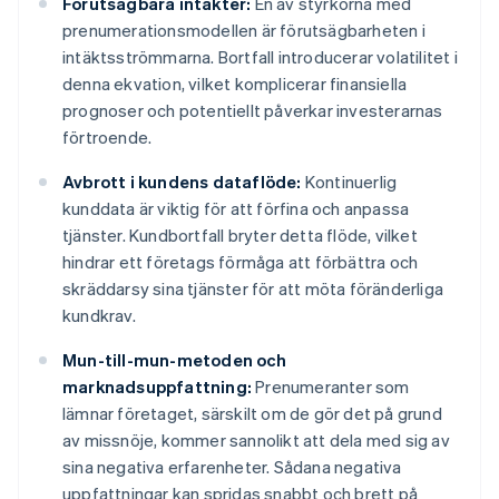
Förutsägbara intäkter:
En av styrkorna med
prenumerationsmodellen är förutsägbarheten i
intäktsströmmarna. Bortfall introducerar volatilitet i
denna ekvation, vilket komplicerar finansiella
prognoser och potentiellt påverkar investerarnas
förtroende.
Avbrott i kundens dataflöde:
Kontinuerlig
kunddata är viktig för att förfina och anpassa
tjänster. Kundbortfall bryter detta flöde, vilket
hindrar ett företags förmåga att förbättra och
skräddarsy sina tjänster för att möta föränderliga
kundkrav.
Mun-till-mun-metoden och
marknadsuppfattning:
Prenumeranter som
lämnar företaget, särskilt om de gör det på grund
av missnöje, kommer sannolikt att dela med sig av
sina negativa erfarenheter. Sådana negativa
uppfattningar kan spridas snabbt och brett på