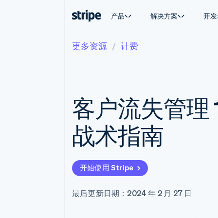
产品
解决方案
开发
更多资源
计费
按企业阶段
文档
学习
按应用场
支持
支付
营收
大型企业
Stripe 文档
博客
智能体
获取支
Payments
Billing
初创企业
API 参考文档
客户案例
加密货
托管支
在线支付
经常性收入
库与 SDK
指南
电子商
专业服
Payment links
Metronome
Stripe Apps
客户流失管理 
嵌入式
无代码支付
按用量计费
财务自
Checkout
Subscriptions
全球化
预构建支付界面
订阅管理
应用内
战术指南
Elements
Invoicing
交易市
灵活的 UI 组件
一次性或定期账单
资金管
支付方式
Tax
平台
支持 125 种以上
销售税和增值税自动
SaaS
Terminal
Revenue Recogniti
开始使用 Stripe
线下支付
会计自动化
Authorization Boost
Stripe Sigma
支付成功率优化
自定义报告
最后更新日期：2024 年 2 月 27 日
Link
Data Pipeline
加速结账
数据同步