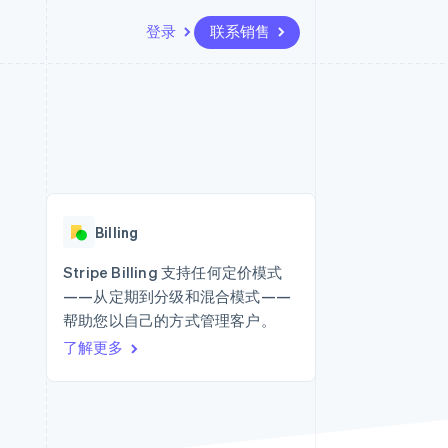
登录
联系销售
资源
生态系统
联系
场
更多
应用集成
合作伙伴
联系销售
Product roadmap
代码示例
Stripe App Marketplace
成为合作伙伴
了解未来规划
开发者博客
API 状态
Radar
欺诈防范
Billing
Atlas
初创企业注册
Stripe Billing 支持任何定价模式
——从定期到分级和混合模式——
Climate
碳移除
帮助您以自己的方式管理客户。
了解更多