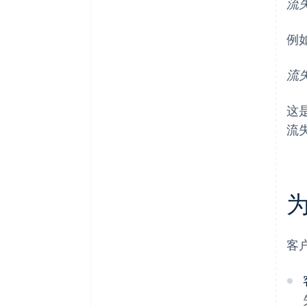
流
例
流失率
这
流
客