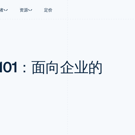
者
资源
定价
景
指南
按行业
公司
资金管理
平台和交易市
商务
持
接受线上付款
AI 企业
产品路线图
Global Payouts
Connect
币
持方案
实施预置结账流程
创作者经济
Sessions 年度大会
向第三方打款
平台支付
务
务
构建平台或交易市场
游戏
招聘
Crypto
101：面向企业的
金融
管理订阅
酒店、旅游与休闲
资讯中心
钱包、稳定币发行和发卡基础设
动化
提供按用量计费
保险
Stripe Press
施
企业
发行稳定币支持的支付卡
媒体与娱乐
支付
通过智能体配置和管理服务
非营利组织
场
专业服务
理
公共部门
零售
化
on