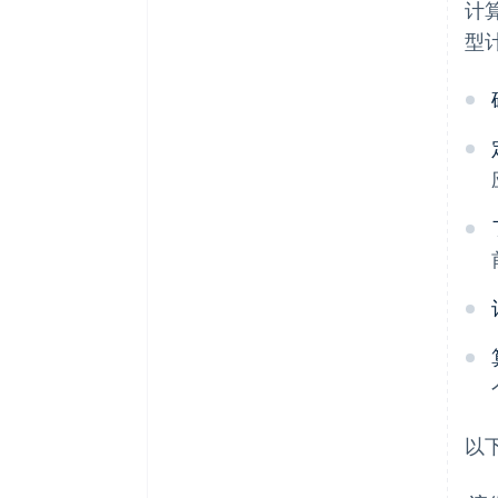
计
型
以