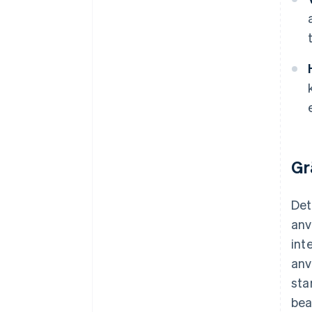
Gr
Det
anv
int
anv
sta
bea