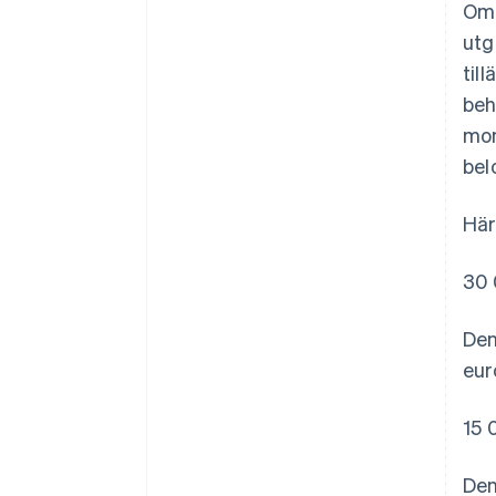
Om 
utg
til
beh
mom
bel
Här
30 
Den
eur
15 
Den