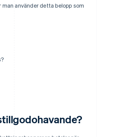
ur man använder detta belopp som
s?
stillgodohavande?