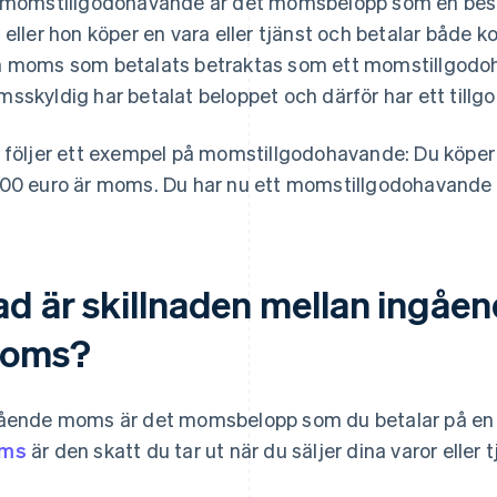
 momstillgodohavande är det momsbelopp som en besk
 eller hon köper en vara eller tjänst och betalar både
 moms som betalats betraktas som ett momstillgodo
sskyldig har betalat beloppet och därför har ett till
 följer ett exempel på momstillgodohavande: Du köper 
00 euro är moms. Du har nu ett momstillgodohavande 
ad är skillnaden mellan ingåe
oms?
ående moms är det momsbelopp som du betalar på en
ms
är den skatt du tar ut när du säljer dina varor eller t