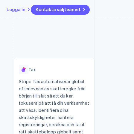
Logga in
Kontakta säljteamet
Resurser
Ecosystem
Kontakt
ch
Mer
er
Appintegrationer
Partner
Kontakta säljteamet
Product roadmap
Kodexempel
Stripe App Marketplace
Bli partner
Se vad som kommer härnäst
Utvecklarblogg
r plattformar
tid
API-status
Radar
Bedrägeribekämpning
Tax
Atlas
Bolagsbildning för startups
Stripe Tax automatiserar global
efterlevnad av skatteregler från
Climate
Koldioxidinfångning
början till slut så att du kan
fokusera på att få din verksamhet
Identity
Identitetsverifiering online
att växa. Identifiera dina
skattskyldigheter, hantera
registreringar, beräkna och ta ut
rätt skattebelopp globalt samt