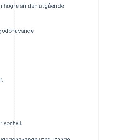
sen högre än den utgående
lgodohavande
r.
isontell.
 tillgodohavande uteslutande