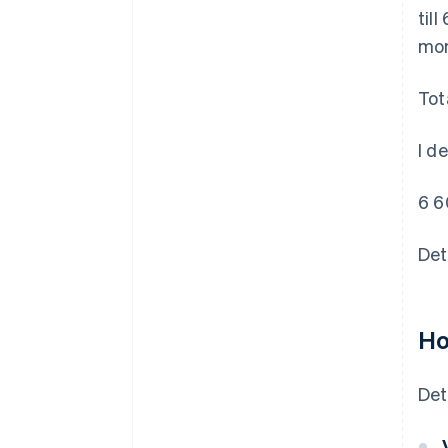
til
mom
Tot
I d
6 6
Det
Ho
Det