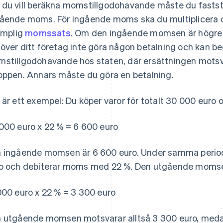
du vill beräkna momstillgodohavande måste du fastst
ående moms. För ingående moms ska du multiplicera 
lämplig
momssats
. Om den ingående momsen är högr
över ditt företag inte göra någon betalning och kan be
stillgodohavande hos staten, där ersättningen motsva
oppen. Annars måste du göra en betalning.
 är ett exempel: Du köper varor för totalt 30 000 euro
000 euro x 22 % = 6 600 euro
 ingående momsen är 6 600 euro. Under samma period s
o och debiterar moms med 22 %. Den utgående momse
000 euro x 22 % = 3 300 euro
 utgående momsen motsvarar alltså 3 300 euro, me