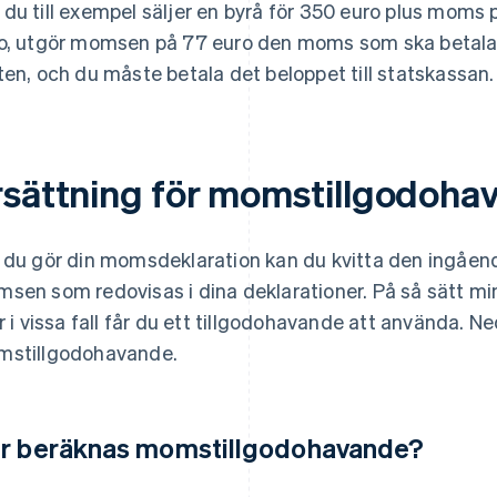
du till exempel säljer en byrå för 350 euro plus moms p
o, utgör momsen på 77 euro den moms som ska betalas. 
ten, och du måste betala det beloppet till statskassan.
rsättning för momstillgodoha
 du gör din momsdeklaration kan du kvitta den ingå
sen som redovisas i dina deklarationer. På så sätt mi
er i vissa fall får du ett tillgodohavande att använda. N
stillgodohavande.
r beräknas momstillgodohavande?