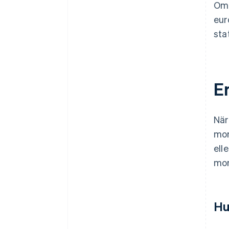
Om 
eur
sta
E
När
mom
ell
mom
Hu