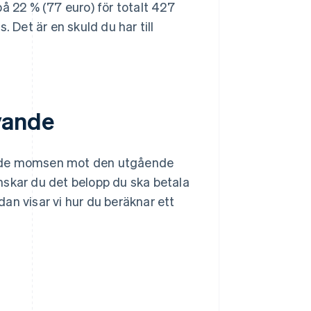
å 22 % (77 euro) för totalt 427
Det är en skuld du har till
vande
ende momsen mot den utgående
nskar du det belopp du ska betala
edan visar vi hur du beräknar ett