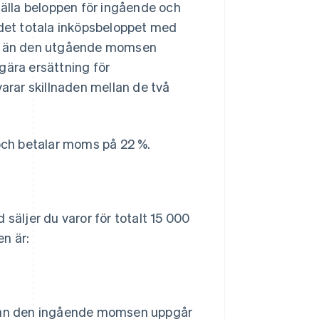
älla beloppen för ingående och
det totala inköpsbeloppet med
e än den utgående momsen
gära ersättning för
rar skillnaden mellan de två
 och betalar moms på 22 %.
äljer du varor för totalt 15 000
n är:
dan den ingående momsen uppgår