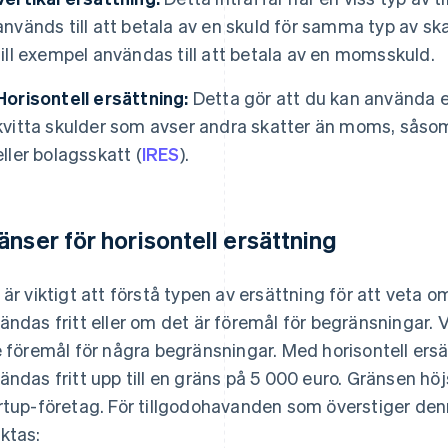
används till att betala av en skuld för samma typ av s
till exempel användas till att betala av en momsskuld.
Horisontell ersättning:
Detta gör att du kan använda e
kvitta skulder som avser andra skatter än moms, såsom
eller bolagsskatt (
IRES
).
änser för horisontell ersättning
 är viktigt att förstå typen av ersättning för att vet
ändas fritt eller om det är föremål för begränsningar. Ve
e föremål för några begränsningar. Med horisontell ers
ändas fritt upp till en gräns på 5 000 euro. Gränsen höjs
rtup-företag. För tillgodohavanden som överstiger den
ktas: