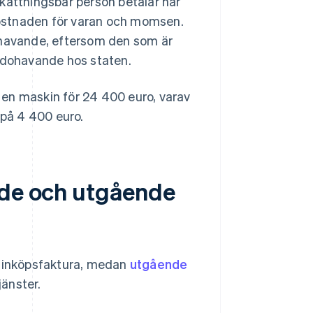
attningsbar person betalar när
 kostnaden för varan och momsen.
havande, eftersom den som är
godohavande hos staten.
en maskin för 24 400 euro, varav
på 4 400 euro.
nde och utgående
 inköpsfaktura, medan
utgående
jänster.