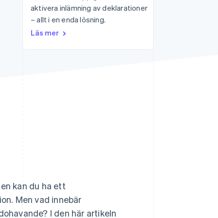
aktivera inlämning av deklarationer
– allt i en enda lösning.
Stripe Sessions 2026
Läs mer
Se hur Stripe bygger den
ekonomiska
infrastrukturen för AI.
Titta nu
ien kan du ha ett
on. Men vad innebär
ohavande? I den här artikeln