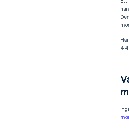
Ett
av momstillgodohavanden
han
Tidsfrister för att begära
Den
återbetalning av
momstillgodohavanden
mom
Hur återbetalas momsen?
Här
4 4
V
m
Ing
mo