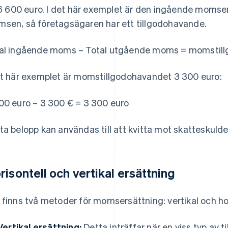
l 6 600 euro. I det här exemplet är den ingående mom
sen, så företagsägaren har ett tillgodohavande.
al ingående moms – Total utgående moms = momstil
et här exemplet är momstillgodohavandet 3 300 euro:
00 euro – 3 300 € = 3 300 euro
ta belopp kan användas till att kvitta mot skatteskulde
risontell och vertikal ersättning
 finns två metoder för momsersättning: vertikal och hor
Vertikal ersättning:
Detta inträffar när en viss typ av