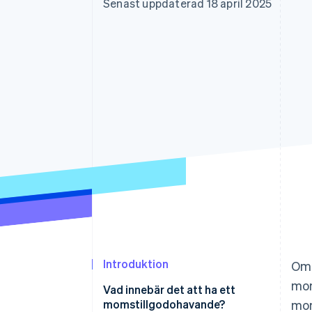
Senast uppdaterad 18 april 2025
Accelererad kassaprocess
Financial Connections
Länkade finanskontodata
Introduktion
Om 
mom
Vad innebär det att ha ett
momstillgodohavande?
mom