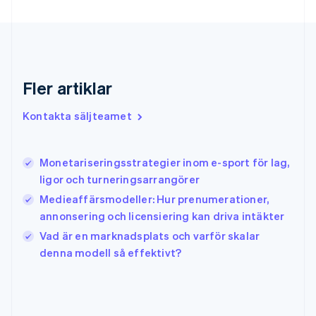
Gibraltar
English
Grekland
English
Hongkong SAR, Kina
English
简体中文
Fler artiklar
Indien
English
Kontakta säljteamet
Irland
English
Italien
Monetariseringsstrategier inom e-sport för lag,
Italiano
English
ligor och turneringsarrangörer
Japan
日本語
English
Medieaffärsmodeller: Hur prenumerationer,
Kanada
annonsering och licensiering kan driva intäkter
English
Français
Vad är en marknadsplats och varför skalar
Kroatien
English
Italiano
denna modell så effektivt?
Lettland
English
Liechtenstein
Deutsch
English