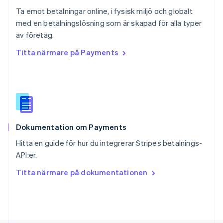
Schweiz
Ta emot betalningar online, i fysisk miljö och globalt
Deutsch
Français
Italiano
English
med en betalningslösning som är skapad för alla typer
Singapore
English
简体中文
av företag.
Slovakien
Titta närmare på Payments
English
Slovenien
English
Italiano
Spanien
Español
English
Storbritannien
English
Dokumentation om Payments
Sverige
Svenska
English
Hitta en guide för hur du integrerar Stripes betalnings-
Thailand
API:er.
ไทย
English
Tjeckien
Titta närmare på dokumentationen
English
Tyskland
Deutsch
English
Ungern
English