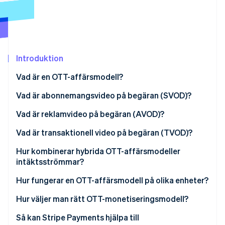
Identitetsverifiering online
Partner
Stripe App Marketplace
Introduktion
Stripe Sessions 2026
Se hur Stripe bygger den ekonomiska inf
Vad är en OTT-affärsmodell?
Titta nu
Abonnemangsvideo på begäran (SVOD)
Vad är abonnemangsvideo på begäran (SVOD)?
Reklamvideo på begäran (AVOD)
Vad är reklamvideo på begäran (AVOD)?
Transaktionell video på begäran (TVOD)
Vad är transaktionell video på begäran (TVOD)?
Hur kombinerar hybrida OTT-affärsmodeller
intäktsströmmar?
Hur fungerar en OTT-affärsmodell på olika enheter?
Hur väljer man rätt OTT-monetiseringsmodell?
Så kan Stripe Payments hjälpa till