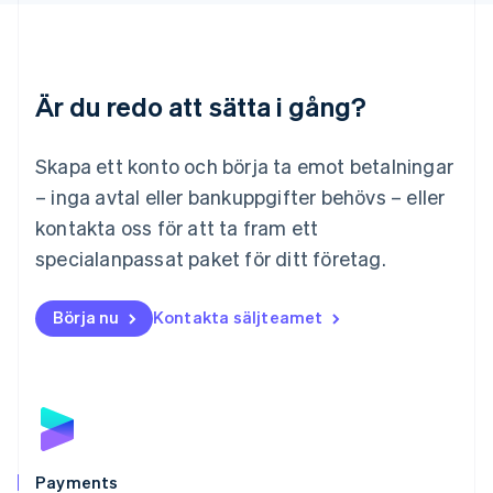
Litauen
English
Luxemburg
Français
Deutsch
English
Är du redo att sätta i gång?
Malaysia
English
简体中文
Malta
Skapa ett konto och börja ta emot betalningar
English
Mexiko
– inga avtal eller bankuppgifter behövs – eller
Español
English
kontakta oss för att ta fram ett
Nederländerna
specialanpassat paket för ditt företag.
Nederlands
English
Norge
English
Börja nu
Kontakta säljteamet
Nya Zeeland
English
Polen
English
Portugal
Português
English
Rumänien
English
Payments