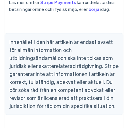
Läs mer om hur
Stripe Payments
kan underlätta dina
Australien
betalningar online och i fysisk miljö, eller
börja
idag.
English
Belgien
Nederlands
Français
Deutsch
English
Brasilien
Português
English
Bulgarien
Innehållet i den här artikeln är endast avsett
English
för allmän information och
Cypern
English
utbildningsändamål och ska inte tolkas som
Danmark
juridisk eller skatterelaterad rådgivning. Stripe
English
Estland
garanterar inte att informationen i artikeln är
English
korrekt, fullständig, adekvat eller aktuell. Du
Fastlandskina
bör söka råd från en kompetent advokat eller
简体中文
English
Finland
revisor som är licensierad att praktisera i din
English
Svenska
jurisdiktion för råd om din specifika situation.
Frankrike
Français
English
Förenade Arabemiraten
English