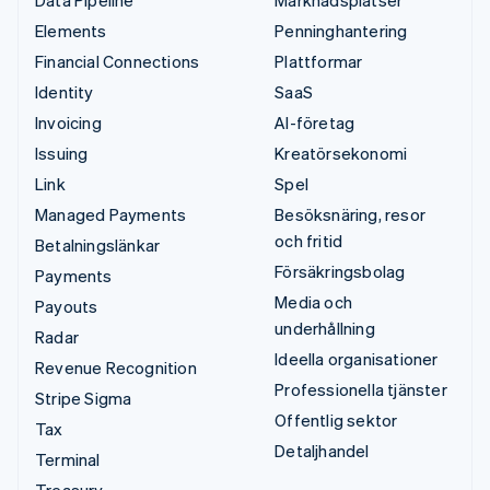
Elements
Penninghantering
Financial Connections
Plattformar
Identity
SaaS
Invoicing
AI-företag
Issuing
Kreatörsekonomi
Link
Spel
Managed Payments
Besöksnäring, resor
och fritid
Betalningslänkar
Försäkringsbolag
Payments
Media och
Payouts
underhållning
Radar
Ideella organisationer
Revenue Recognition
Professionella tjänster
Stripe Sigma
Offentlig sektor
Tax
Detaljhandel
Terminal
Treasury