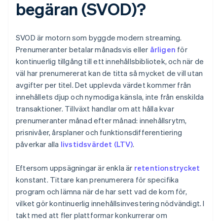
begäran (SVOD)?
SVOD är motorn som byggde modern streaming.
Prenumeranter betalar månadsvis eller
årligen
för
kontinuerlig tillgång till ett innehållsbibliotek, och när de
väl har prenumererat kan de titta så mycket de vill utan
avgifter per titel. Det upplevda värdet kommer från
innehållets djup och nymodiga känsla, inte från enskilda
transaktioner. Tillväxt handlar om att hålla kvar
prenumeranter månad efter månad: innehållsrytm,
prisnivåer, årsplaner och funktionsdifferentiering
påverkar alla
livstidsvärdet (LTV)
.
Eftersom uppsägningar är enkla är
retentionstrycket
konstant. Tittare kan prenumerera för specifika
program och lämna när de har sett vad de kom för,
vilket gör kontinuerlig innehållsinvestering nödvändigt. I
takt med att fler plattformar konkurrerar om