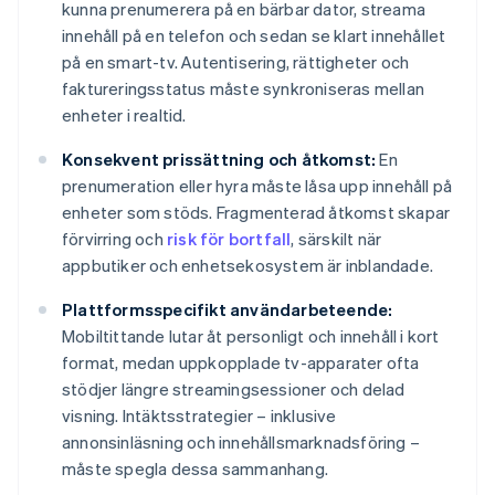
kunna prenumerera på en bärbar dator, streama
innehåll på en telefon och sedan se klart innehållet
på en smart-tv. Autentisering, rättigheter och
faktureringsstatus måste synkroniseras mellan
enheter i realtid.
Konsekvent prissättning och åtkomst:
En
prenumeration eller hyra måste låsa upp innehåll på
enheter som stöds. Fragmenterad åtkomst skapar
förvirring och
risk för bortfall
, särskilt när
appbutiker och enhetsekosystem är inblandade.
Plattformsspecifikt användarbeteende:
Mobiltittande lutar åt personligt och innehåll i kort
format, medan uppkopplade tv-apparater ofta
stödjer längre streamingsessioner och delad
visning. Intäktsstrategier – inklusive
annonsinläsning och innehållsmarknadsföring –
måste spegla dessa sammanhang.