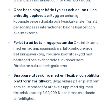
tillgängliga i 195 länder och för över 135 valutor.
Göra betalningar både fysiskt och online till en
enhetlig upplevelse:
Bygg en enhetlig
köpupplevelse i digitala och fysiska kanaler för att
personanpassa interaktioner, belöna lojalitet och
öka intäkterna.
Förbättrad betalningsprestanda:
Öka intäkterna
med en rad anpassningsbara, lättkonfigurerade
betalningsverktyg, inklusive kodfritt skydd mot
bedrägeri och avancerade funktioner som
förbättrar auktoriseringstiderna.
Snabbare utveckling med en flexibel och pålitlig
plattform för tillväxt:
Bygg vidare på en plattform
som är utformad för att skala upp med dig, med
historisk upptid på 99,999 % och branschledande
tillförlitlighet.