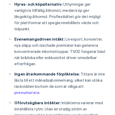
Hyres- och köpalternativ:
Uthyrningar ger
vanligtvis tillfällig åtkomst, medan köp ger
långsiktig åtkomst. Prisflexibilitet gör det möjligt
för plattformar att spegla innehållets värde och
tidpunkt.
Evenemangsdriven intäkt:
Livesport, konserter,
nya släpp och nischade premiärer kan generera
koncentrerade inkomsttoppar. TVOD fungerar bäst
när brådska eller exklusivitet driver omedelbar
efterfrågan.
Ingen återkommande förpliktelse:
Tittare är inte
låsta till ett månadsabonnemang, vilket kan utöka
räckvidden bortom de som är villiga att
prenumerera
.
Oförutsägbara intäkter:
Intäkterna varierar med
innehållets rytm. Utan en stadig ström av