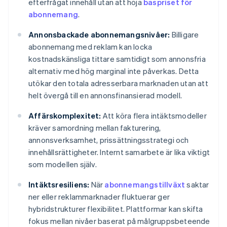
efterfrågat innehåll utan att höja
baspriset för
abonnemang
.
Annonsbackade abonnemangsnivåer:
Billigare
abonnemang med reklam kan locka
kostnadskänsliga tittare samtidigt som annonsfria
alternativ med hög marginal inte påverkas. Detta
utökar den totala adresserbara marknaden utan att
helt övergå till en annonsfinansierad modell.
Affärskomplexitet:
Att köra flera intäktsmodeller
kräver samordning mellan fakturering,
annonsverksamhet, prissättningsstrategi och
innehållsrättigheter. Internt samarbete är lika viktigt
som modellen själv.
Intäktsresiliens:
När
abonnemangstillväxt
saktar
ner eller reklammarknader fluktuerar ger
hybridstrukturer flexibilitet. Plattformar kan skifta
fokus mellan nivåer baserat på målgruppsbeteende