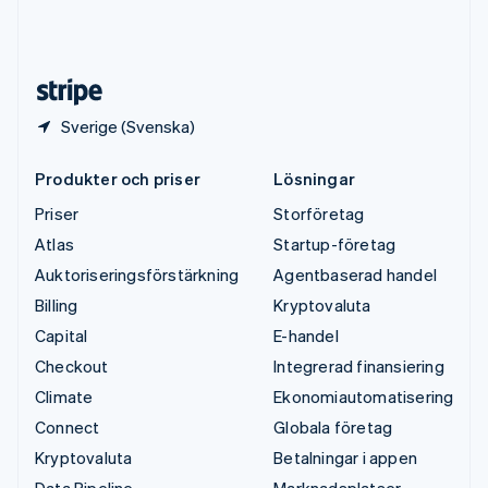
USA
English
Español
简体中文
Österrike
Deutsch
English
Sverige (Svenska)
Produkter och priser
Lösningar
Priser
Storföretag
Atlas
Startup-företag
Auktoriseringsförstärkning
Agentbaserad handel
Billing
Kryptovaluta
Capital
E-handel
Checkout
Integrerad finansiering
Climate
Ekonomiautomatisering
Connect
Globala företag
Kryptovaluta
Betalningar i appen
Data Pipeline
Marknadsplatser