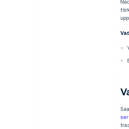
Ned
Uppdateringar i realtid
för
Kundkommunikation
upp
Verifiering på flera nivåer
Vad
Datasäkerhet
Anpassning av fakturor
Flera betalningsalternativ
Flexibel faktureringscykel
Uppsökande verksamhet för
kundfeedback
V
Katastrofplan
Effektivitetsrevisioner
Saa
ser
tra