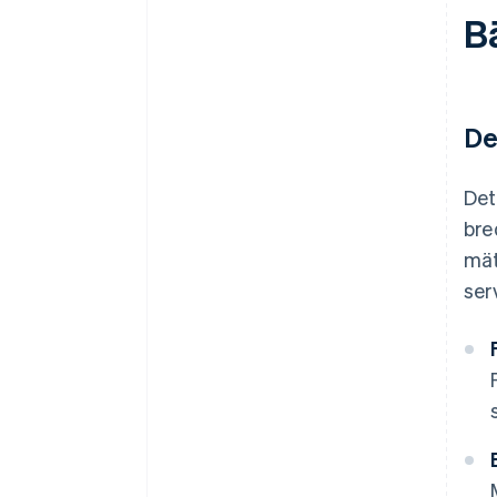
B
De
Det
bre
mät
ser