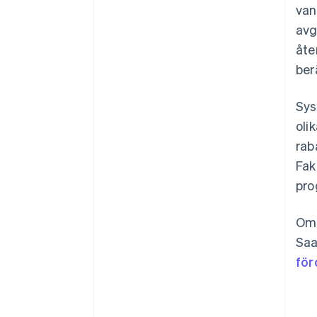
van
avg
åte
ber
Sys
oli
rab
Fak
pro
Om 
Saa
för