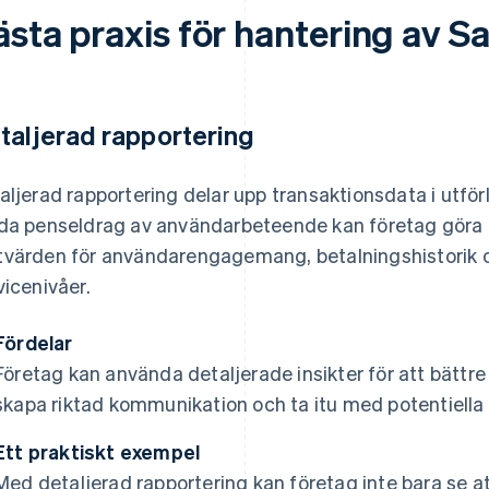
ästa praxis för hantering av S
taljerad rapportering
aljerad rapportering delar upp transaktionsdata i utförl
da penseldrag av användarbeteende kan företag göra d
värden för användarengagemang, betalningshistorik o
vicenivåer.
Fördelar
Företag kan använda detaljerade insikter för att bättr
skapa riktad kommunikation och ta itu med potentiella
Ett praktiskt exempel
Med detaljerad rapportering kan företag inte bara se 