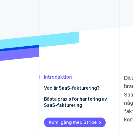
Accelererad kassaprocess
Financial Connections
Länkade finanskontodata
Introduktion
Dit
bra
Vad är SaaS-fakturering?
Saa
Bästa praxis för hantering av
någ
SaaS-fakturering
fak
Detaljerad rapportering
kom
Kom igång med Stripe
Centraliserad fakturering