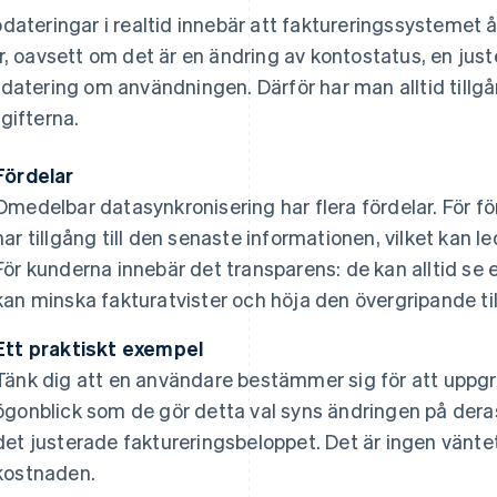
dateringar i realtid innebär att faktureringssystemet 
r, oavsett om det är en ändring av kontostatus, en juste
datering om användningen. Därför har man alltid tillgån
gifterna.
Fördelar
Omedelbar datasynkronisering har flera fördelar. För fö
har tillgång till den senaste informationen, vilket kan l
För kunderna innebär det transparens: de kan alltid se e
kan minska fakturatvister och höja den övergripande til
Ett praktiskt exempel
Tänk dig att en användare bestämmer sig för att uppgr
ögonblick som de gör detta val syns ändringen på der
det justerade faktureringsbeloppet. Det är ingen vänte
kostnaden.