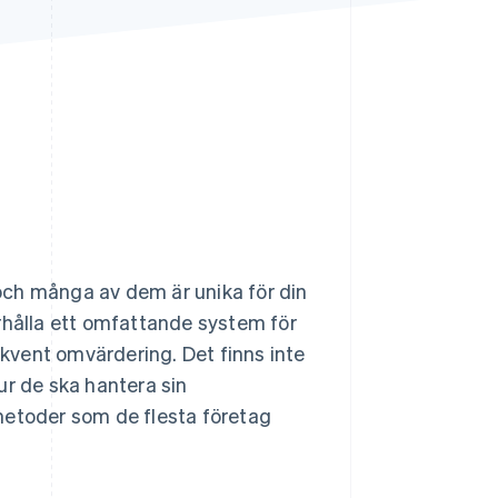
Stripe Sessions 2026
Se hur Stripe bygger den
ekonomiska
infrastrukturen för AI.
Titta nu
, och många av dem är unika för din
rhålla ett omfattande system för
kvent omvärdering. Det finns inte
ur de ska hantera sin
metoder som de flesta företag