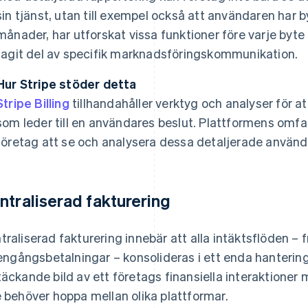
sin tjänst, utan till exempel också att användaren har b
månader, har utforskat vissa funktioner före varje byte
tagit del av specifik marknadsföringskommunikation.
Hur Stripe stöder detta
Stripe Billing
tillhandahåller verktyg och analyser för 
som leder till en användares beslut. Plattformens omfa
företag att se och analysera dessa detaljerade använ
ntraliserad fakturering
traliserad fakturering innebär att alla intäktsflöden – 
l engångsbetalningar – konsolideras i ett enda hanteri
täckande bild av ett företags finansiella interaktioner
e behöver hoppa mellan olika plattformar.