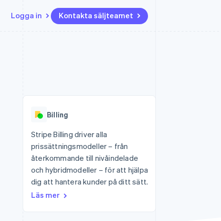
Logga in
Kontakta säljteamet
Resurser
Ecosystem
Kontakt
ch
Mer
er
Appintegrationer
Partner
Kontakta säljteamet
Product roadmap
Kodexempel
Stripe App Marketplace
Bli partner
Se vad som kommer härnäst
Utvecklarblogg
r plattformar
tid
API-status
Radar
Bedrägeribekämpning
Billing
Atlas
Bolagsbildning för startups
Stripe Billing driver alla
prissättningsmodeller – från
Climate
Koldioxidinfångning
återkommande till nivåindelade
och hybridmodeller – för att hjälpa
Identity
Identitetsverifiering online
dig att hantera kunder på ditt sätt.
Läs mer