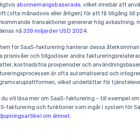
ligtvis
abonnemangsbaserade
, vilket innebär att a
ift (ofta månadsvis eller årligen) för att få tillgång til
rkommande transaktioner genererar hög avkastning, 
äknas nå
339 miljarder USD 2024
.
tem för SaaS-fakturering hanterar dessa återkommand
ka prisnivåer och tillgodoser andra faktureringsrelater
atter, kostnadsfria provperioder och användningsbaser
tureringsprocessen är ofta automatiserad och integrer
gramvaruplattformen, vilket underlättar för tjänstele
du vill läsa mer om SaaS-fakturering – till exempel om 
S-fakturering och funktioner som ingår i system för Sa
djupningsartikel om ämnet
.