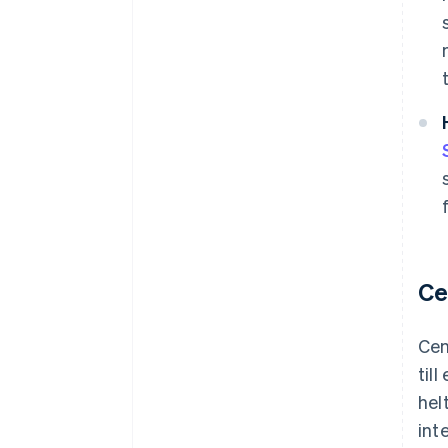
Ce
Cen
til
hel
int