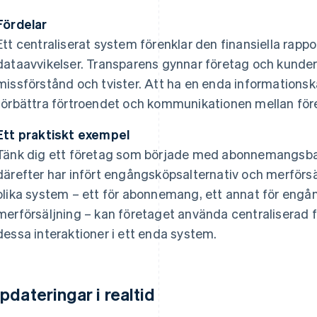
Fördelar
Ett centraliserat system förenklar den finansiella rapp
dataavvikelser. Transparens gynnar företag och kunder
missförstånd och tvister. Att ha en enda informationskä
förbättra förtroendet och kommunikationen mellan fö
Ett praktiskt exempel
Tänk dig ett företag som började med abonnemangsba
därefter har infört engångsköpsalternativ och merförsälj
olika system – ett för abonnemang, ett annat för engån
merförsäljning – kan företaget använda centraliserad f
dessa interaktioner i ett enda system.
pdateringar i realtid