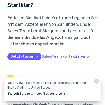
Startklar?
Mexiko
Español
English
Neuseeland
Erstellen Sie direkt ein Konto und beginnen Sie
English
mit dem Akzeptieren von Zahlungen. Unser
Niederlande
Nederlands
English
Sales-Team berät Sie gerne und gestaltet für
Norwegen
Sie ein individuelles Angebot, das ganz auf Ihr
English
Österreich
Unternehmen abgestimmt ist.
Deutsch
English
Polen
Jetzt starten
Sales-Team kontaktieren
English
Portugal
Português
English
Rumänien
English
Schweden
You’re viewing our website for Liechtenstein, but it looks
Svenska
English
like you’re in the United States.
Schweiz
Billing
Switch to the United States site
Deutsch
Français
Italiano
English
Steigern und bewahren Sie Ihre Umsätze,
Singapur
English
简体中文
automatisieren Sie Workflows zur Umsatzgestaltung