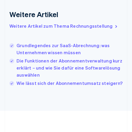
English
Irland
Weitere Artikel
English
Italien
Italiano
English
Weitere Artikel zum Thema Rechnungsstellung
Japan
日本語
English
Kanada
Grundlegendes zur SaaS-Abrechnung: was
English
Français
Unternehmen wissen müssen
Kroatien
English
Italiano
Die Funktionen der Abonnementverwaltung kurz
Lettland
erklärt – und wie Sie dafür eine Softwarelösung
English
auswählen
Liechtenstein
Wie lässt sich der Abonnementumsatz steigern?
Deutsch
English
Litauen
English
Luxemburg
Français
Deutsch
English
Malaysia
English
简体中文
Malta
English