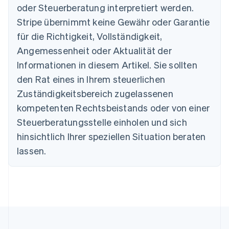
Nederlands
Français
Deutsch
English
oder Steuerberatung interpretiert werden.
Brasilien
Stripe übernimmt keine Gewähr oder Garantie
Português
English
Bulgarien
für die Richtigkeit, Vollständigkeit,
English
Angemessenheit oder Aktualität der
Dänemark
Informationen in diesem Artikel. Sie sollten
English
Deutschland
den Rat eines in Ihrem steuerlichen
Deutsch
English
Zuständigkeitsbereich zugelassenen
Estland
English
kompetenten Rechtsbeistands oder von einer
Festlandchina
Steuerberatungsstelle einholen und sich
简体中文
English
Finnland
hinsichtlich Ihrer speziellen Situation beraten
English
Svenska
lassen.
Frankreich
Français
English
Gibraltar
English
Griechenland
English
Indien