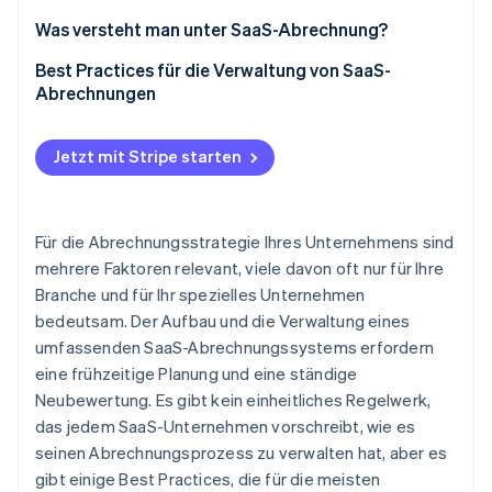
Betrugsprävention
Ecosystem
Was versteht man unter SaaS-Abrechnung?
Atlas
Start-up-Gründung
Partner
Best Practices für die Verwaltung von SaaS-
Stripe App-Marktplatz
Abrechnungen
Climate
CO₂-Entnahme
Detaillierte Berichterstattung
Jetzt mit Stripe starten
Zentrale Abrechnung
Aktualisierungen in Echtzeit
Stripe-Sessions 2026
Für die Abrechnungsstrategie Ihres Unternehmens sind
Kommunikation mit Kundinnen und Kunden
Erfahren Sie, wie Stripe Lösungen für die Wirtschaft
mehrere Faktoren relevant, viele davon oft nur für Ihre
Jetzt ansehen
Branche und für Ihr spezielles Unternehmen
Mehrstufige Verifizierung
bedeutsam. Der Aufbau und die Verwaltung eines
Datensicherheit
umfassenden SaaS-Abrechnungssystems erfordern
eine frühzeitige Planung und eine ständige
Anpassung von Rechnungen
Neubewertung. Es gibt kein einheitliches Regelwerk,
Verschiedene Zahlungsoptionen
das jedem SaaS-Unternehmen vorschreibt, wie es
seinen Abrechnungsprozess zu verwalten hat, aber es
Flexibilität im Abrechnungszyklus
gibt einige Best Practices, die für die meisten