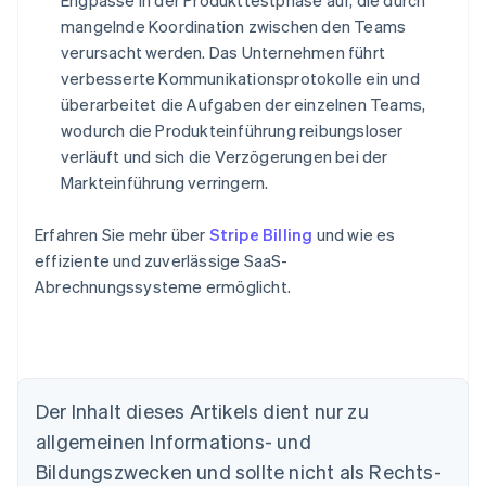
Engpässe in der Produkttestphase auf, die durch
mangelnde Koordination zwischen den Teams
verursacht werden. Das Unternehmen führt
verbesserte Kommunikationsprotokolle ein und
überarbeitet die Aufgaben der einzelnen Teams,
wodurch die Produkteinführung reibungsloser
verläuft und sich die Verzögerungen bei der
Markteinführung verringern.
Erfahren Sie mehr über
Stripe Billing
und wie es
effiziente und zuverlässige SaaS-
Abrechnungssysteme ermöglicht.
Der Inhalt dieses Artikels dient nur zu
Australien
allgemeinen Informations- und
English
Belgien
Bildungszwecken und sollte nicht als Rechts-