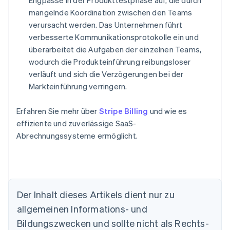
Engpässe in der Produkttestphase auf, die durch
mangelnde Koordination zwischen den Teams
verursacht werden. Das Unternehmen führt
verbesserte Kommunikationsprotokolle ein und
überarbeitet die Aufgaben der einzelnen Teams,
wodurch die Produkteinführung reibungsloser
verläuft und sich die Verzögerungen bei der
Markteinführung verringern.
Erfahren Sie mehr über
Stripe Billing
und wie es
effiziente und zuverlässige SaaS-
Abrechnungssysteme ermöglicht.
Der Inhalt dieses Artikels dient nur zu
Australien
allgemeinen Informations- und
English
Belgien
Bildungszwecken und sollte nicht als Rechts-