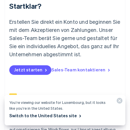
Startklar?
Mexiko
Español
English
Neuseeland
Erstellen Sie direkt ein Konto und beginnen Sie
English
mit dem Akzeptieren von Zahlungen. Unser
Niederlande
Nederlands
English
Sales-Team berät Sie gerne und gestaltet für
Norwegen
Sie ein individuelles Angebot, das ganz auf Ihr
English
Österreich
Unternehmen abgestimmt ist.
Deutsch
English
Polen
Jetzt starten
Sales-Team kontaktieren
English
Portugal
Português
English
Rumänien
English
Schweden
You’re viewing our website for Luxembourg, but it looks
Svenska
English
like you’re in the United States.
Schweiz
Billing
Switch to the United States site
Deutsch
Français
Italiano
English
Steigern und bewahren Sie Ihre Umsätze,
Singapur
English
简体中文
automatisieren Sie Workflows zur Umsatzgestaltung