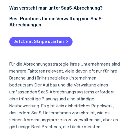
Betrugsprävention
Ecosystem
Was versteht man unter SaaS-Abrechnung?
Atlas
Start-up-Gründung
Partner
Best Practices für die Verwaltung von SaaS-
Stripe App-Marktplatz
Abrechnungen
Climate
CO₂-Entnahme
Detaillierte Berichterstattung
Identity
Jetzt mit Stripe starten
Online-Identitätsprüfung
Zentrale Abrechnung
Aktualisierungen in Echtzeit
Für die Abrechnungsstrategie Ihres Unternehmens sind
Kommunikation mit Kundinnen und Kunden
mehrere Faktoren relevant, viele davon oft nur für Ihre
Branche und für Ihr spezielles Unternehmen
Stripe-Sessions 2026
Mehrstufige Verifizierung
Erfahren Sie, wie Stripe Lösungen für die Wirts
bedeutsam. Der Aufbau und die Verwaltung eines
Datensicherheit
Jetzt ansehen
umfassenden SaaS-Abrechnungssystems erfordern
eine frühzeitige Planung und eine ständige
Anpassung von Rechnungen
Neubewertung. Es gibt kein einheitliches Regelwerk,
Verschiedene Zahlungsoptionen
das jedem SaaS-Unternehmen vorschreibt, wie es
seinen Abrechnungsprozess zu verwalten hat, aber es
Flexibilität im Abrechnungszyklus
gibt einige Best Practices, die für die meisten