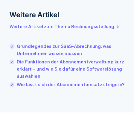
English
Irland
Weitere Artikel
English
Italien
Italiano
English
Weitere Artikel zum Thema Rechnungsstellung
Japan
日本語
English
Kanada
Grundlegendes zur SaaS-Abrechnung: was
English
Français
Unternehmen wissen müssen
Kroatien
English
Italiano
Die Funktionen der Abonnementverwaltung kurz
Lettland
erklärt – und wie Sie dafür eine Softwarelösung
English
auswählen
Liechtenstein
Wie lässt sich der Abonnementumsatz steigern?
Deutsch
English
Litauen
English
Luxemburg
Français
Deutsch
English
Malaysia
English
简体中文
Malta
English