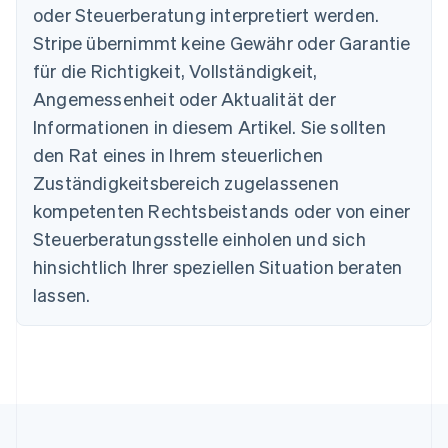
Nederlands
Français
Deutsch
English
oder Steuerberatung interpretiert werden.
Brasilien
Stripe übernimmt keine Gewähr oder Garantie
Português
English
Bulgarien
für die Richtigkeit, Vollständigkeit,
English
Angemessenheit oder Aktualität der
Dänemark
Informationen in diesem Artikel. Sie sollten
English
Deutschland
den Rat eines in Ihrem steuerlichen
Deutsch
English
Zuständigkeitsbereich zugelassenen
Estland
English
kompetenten Rechtsbeistands oder von einer
Festlandchina
Steuerberatungsstelle einholen und sich
简体中文
English
Finnland
hinsichtlich Ihrer speziellen Situation beraten
English
Svenska
lassen.
Frankreich
Français
English
Gibraltar
English
Griechenland
English
Indien