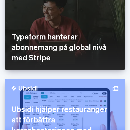
Frankrike
Français
English
Förenade Arabemiraten
English
Gibraltar
English
Typeform hanterar
Grekland
English
abonnemang på global nivå
Hongkong SAR, Kina
med Stripe
English
简体中文
Indien
English
Irland
English
Italien
Italiano
English
Japan
日本語
English
Ubsidi hjälper restauranger
Kanada
English
Français
att förbättra
Kroatien
English
Italiano
kassahanteringen med