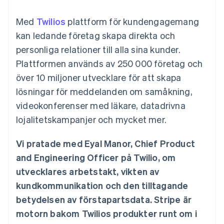
Godkännandeoptimeringar
Recognition
Företag
Plattformar
Erbjud
Link
Automatiserad
SaaS
användningsbaserad
Med
Accelererad kassaprocess
Twilios
plattform för kundengagemang
redovisning
Produktplan
fakturering
Financial Connections
Stripe Sigma
Sessions årliga
kan ledande företag skapa direkta och
Utfärda stablecoin-
Länkade finanskontodata
Anpassade
konferens
stödda kort
personliga relationer till alla sina kunder.
rapporter
Karriärer
Tillhandahåll och
Efter bransch
Data Pipeline
Nyhetsrum
hantera tjänster med
Plattformen används av 250 000 företag och
Datasynkronisering
Stripe Press
agenter
över 10 miljoner utvecklare för att skapa
AI-företag
Kreatörsekonomi
lösningar för meddelanden om samåkning,
Spel
videokonferenser med läkare, datadrivna
Besöksnäring, resor
Kontakt
Mer
Resurser
och fritid
lojalitetskampanjer och mycket mer.
Product roadmap
Försäkringsbolag
Kontakta säljteamet
Se vad som kommer härnäst
Media och
Appintegrationer
Bli partner
underhållning
Kodexempel
Vi pratade med Eyal Manor, Chief Product
Radar
Ideella organisationer
Utvecklarblogg
Bedrägeribekämpning
and Engineering Officer på Twilio, om
Professionella tjänster
API-status
Offentlig sektor
Atlas
utvecklares arbetstakt, vikten av
Detaljhandel
Bolagsbildning för startups
kundkommunikation och den tilltagande
Climate
betydelsen av förstapartsdata. Stripe är
Koldioxidinfångning
motorn bakom Twilios produkter runt om i
Ecosystem
Identity