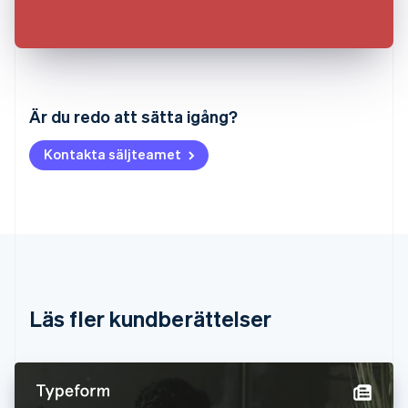
Australien
English
Är du redo att sätta igång?
Belgien
Nederlands
Français
Deutsch
English
Kontakta säljteamet
Brasilien
Português
English
Bulgarien
English
Cypern
English
Danmark
English
Estland
Läs fler kundberättelser
English
Fastlandskina
简体中文
English
Finland
English
Svenska