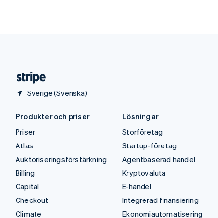
Tyskland
Deutsch
English
Ungern
English
USA
English
Español
简体中文
Österrike
Deutsch
English
Sverige (Svenska)
Produkter och priser
Lösningar
Priser
Storföretag
Atlas
Startup-företag
Auktoriseringsförstärkning
Agentbaserad handel
Billing
Kryptovaluta
Capital
E-handel
Checkout
Integrerad finansiering
Climate
Ekonomiautomatisering