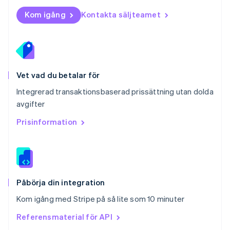
Portugal
Português
English
Kom igång
Kontakta säljteamet
Rumänien
English
Schweiz
Deutsch
Français
Italiano
English
Singapore
English
简体中文
Vet vad du betalar för
Slovakien
Integrerad transaktionsbaserad prissättning utan dolda
English
avgifter
Slovenien
English
Italiano
Prisinformation
Spanien
Español
English
Storbritannien
English
Sverige
Svenska
English
Påbörja din integration
Thailand
Kom igång med Stripe på så lite som 10 minuter
ไทย
English
Tjeckien
Referensmaterial för API
English