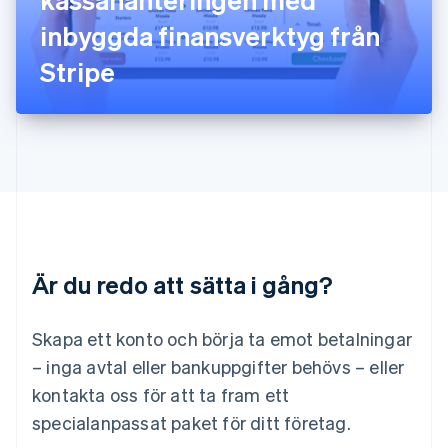
Lettland
English
inbyggda finansverktyg från
Liechtenstein
Stripe
Deutsch
English
Litauen
English
Luxemburg
Français
Deutsch
English
Malaysia
English
简体中文
Malta
English
Mexiko
Español
English
Är du redo att sätta i gång?
Nederländerna
Nederlands
English
Norge
Skapa ett konto och börja ta emot betalningar
English
– inga avtal eller bankuppgifter behövs – eller
Nya Zeeland
kontakta oss för att ta fram ett
English
Polen
specialanpassat paket för ditt företag.
English