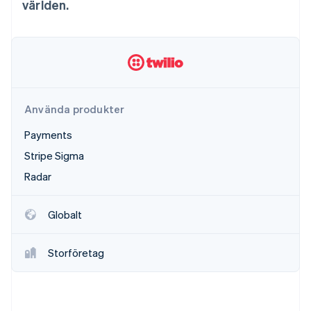
världen.
Identitetsverifiering online
Partner
Stripe App Marketplace
Stripe Sessions 2026
Se hur Stripe bygger den ekonomiska inf
Använda produkter
Titta nu
Payments
Stripe Sigma
Radar
Globalt
Storföretag