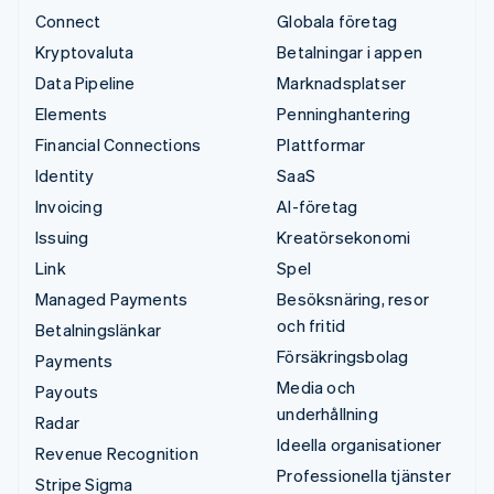
Connect
Globala företag
Kryptovaluta
Betalningar i appen
Data Pipeline
Marknadsplatser
Elements
Penninghantering
Financial Connections
Plattformar
Identity
SaaS
Invoicing
AI-företag
Issuing
Kreatörsekonomi
Link
Spel
Managed Payments
Besöksnäring, resor
och fritid
Betalningslänkar
Försäkringsbolag
Payments
Media och
Payouts
underhållning
Radar
Ideella organisationer
Revenue Recognition
Professionella tjänster
Stripe Sigma