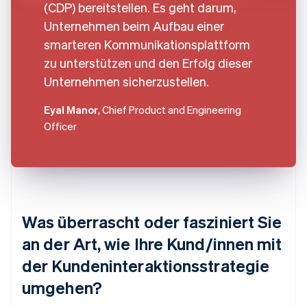
(CDP) bereitstellen. Es geht darum,
Unternehmen beim Aufbau einer
smarteren Kommunikationsplattform
zu unterstützen und den Erfolg dieser
Unternehmen sicherzustellen.
Eyal Manor
, Chief Product and Engineering
Officer
Was überrascht oder fasziniert Sie
an der Art, wie Ihre Kund/innen mit
der Kundeninteraktionsstrategie
umgehen?