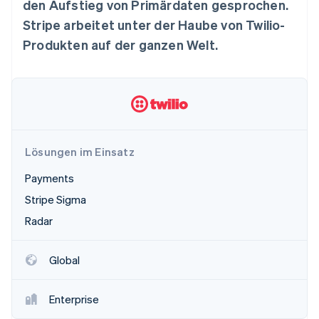
den Aufstieg von Primärdaten gesprochen.
Betrugsprävention
Ecosystem
Stripe arbeitet unter der Haube von Twilio-
Atlas
Start-up-Gründung
Partner
Produkten auf der ganzen Welt.
Stripe App-Marktplatz
Climate
CO₂-Entnahme
Identity
Online-Identitätsprüfung
Lösungen im Einsatz
Payments
Stripe-Sessions 2026
Stripe Sigma
Erfahren Sie, wie Stripe Lösungen für die Wirts
Jetzt ansehen
Radar
Global
Enterprise