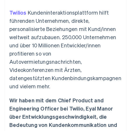
Data Pipeline
Geldmanagement
Marktplatz auf
Zugriff auf mehr als
Datensynchronisierung
Produkt-Roadmap
Plattformen
Grundlagen der
Twilios
Kundeninteraktionsplattform hilft
125
Stripe Sessions
SaaS
Abonnementverwaltung
Terminal
Karriere
führenden Unternehmen, direkte,
Zahlungen vor Ort
Newsroom
So setzen Sie
personalisierte Beziehungen mit Kund/innen
Authorization
Stripe Press
nutzungsbasierte
Boost
Abrechnung um
weltweit aufzubauen. 250.000 Unternehmen
Nach Branche
Optimierung der
Stablecoin-gestützte
und über 10 Millionen Entwickler/innen
Autorisierungsraten
Karten ausgeben: So
Link
KI-Unternehmen
Kontakt
geht´s
profitieren so von
Beschleunigter
Creator Economy
Bereitstellung und
Autovermietungsnachrichten,
Bezahlvorgang
Gaming
Verwaltung von
Sales-Team
Financial
Bewirtung, Reisen und
Diensten mit Agenten
kontaktieren
Videokonferenzen mit Ärzten,
Connections
Freizeit
Partner werden
Verbundene
Versicherungen
datengestützten Kundenbindungskampagnen
Medien und
Finanzdaten
und vielem mehr.
Unterhaltung
Ressourcen
Gemeinnützige
Organisationen
Wir haben mit dem Chief Product and
Fachdienstleistungen
App-Integrationen
Mehr
Engineering Officer bei Twilio, Eyal Manor
Öffentlicher Sektor
Code-Beispiele
Product roadmap
Einzelhandel
Entwickler-Blog
über Entwicklungsgeschwindigkeit, die
Ausblick
API-Status
Bedeutung von Kundenkommunikation und
Radar