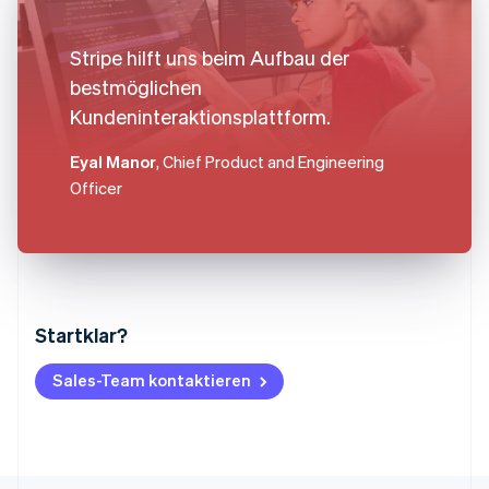
Stripe hilft uns beim Aufbau der
bestmöglichen
Kundeninteraktionsplattform.
Eyal Manor
, Chief Product and Engineering
Officer
Startklar?
Australien
English
Belgien
Sales-Team kontaktieren
Nederlands
Français
Deutsch
English
Brasilien
Português
English
Bulgarien
English