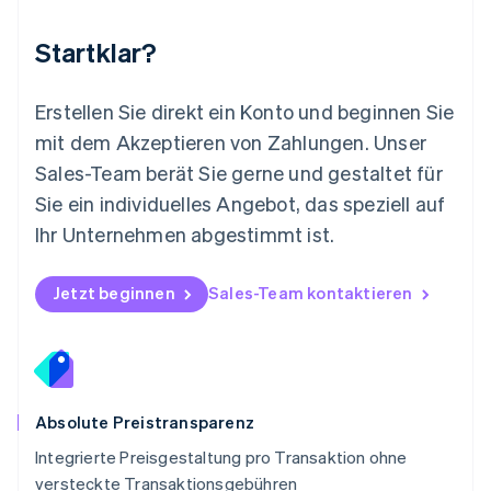
Niederlande
Nederlands
English
Startklar?
Norwegen
English
Österreich
Erstellen Sie direkt ein Konto und beginnen Sie
Deutsch
English
mit dem Akzeptieren von Zahlungen. Unser
Polen
Sales-Team berät Sie gerne und gestaltet für
English
Portugal
Sie ein individuelles Angebot, das speziell auf
Português
English
Ihr Unternehmen abgestimmt ist.
Rumänien
English
Schweden
Jetzt beginnen
Sales-Team kontaktieren
Svenska
English
Schweiz
Deutsch
Français
Italiano
English
Singapur
English
简体中文
Slowakei
Absolute Preistransparenz
English
Integrierte Preisgestaltung pro Transaktion ohne
Slowenien
versteckte Transaktionsgebühren
English
Italiano