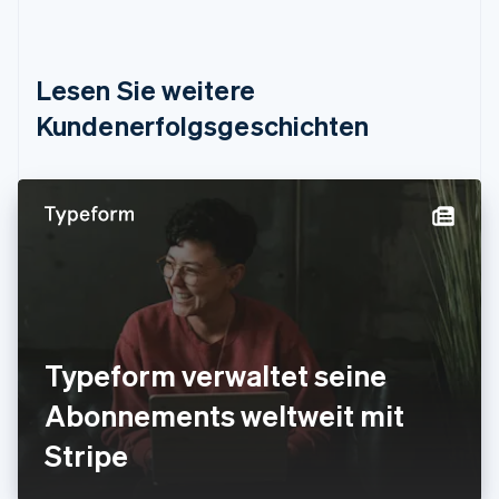
Dänemark
English
Deutschland
Lesen Sie weitere
Deutsch
English
Estland
Kundenerfolgsgeschichten
English
Festlandchina
简体中文
English
Finnland
English
Svenska
Frankreich
Français
English
Gibraltar
English
Griechenland
English
Typeform verwaltet seine
Indien
Abonnements weltweit mit
English
Irland
Stripe
English
Italien
Italiano
English