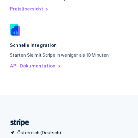
Sonderverwaltungsregion Hongkong,
Preisübersicht
China
English
简体中文
Spanien
Español
English
Thailand
ไทย
English
Schnelle Integration
Tschechische Republik
Starten Sie mit Stripe in weniger als 10 Minuten
English
Ungarn
API-Dokumentation
English
Vereinigte Arabische Emirate
English
Vereinigte Staaten
English
Español
简体中文
Vereinigtes Königreich
English
Zypern
English
Österreich (Deutsch)