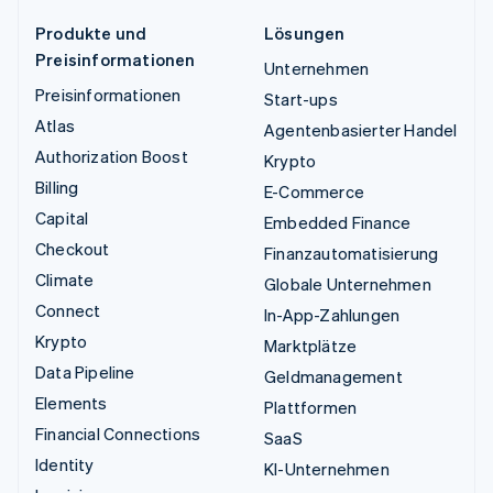
Produkte und
Lösungen
Preisinformationen
Unternehmen
Preisinformationen
Start-ups
Atlas
Agentenbasierter Handel
Authorization Boost
Krypto
Billing
E-Commerce
Capital
Embedded Finance
Checkout
Finanzautomatisierung
Climate
Globale Unternehmen
Connect
In-App-Zahlungen
Krypto
Marktplätze
Data Pipeline
Geldmanagement
Elements
Plattformen
Financial Connections
SaaS
Identity
KI-Unternehmen