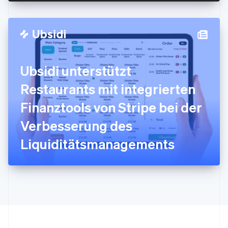
Japan
日本語
English
Kanada
English
Français
Kroatien
English
Italiano
Ubsidi unterstützt
Lettland
English
Restaurants mit integrierten
Liechtenstein
Deutsch
English
Finanztools von Stripe bei der
Litauen
Verbesserung des
English
Luxemburg
Liquiditätsmanagements
Français
Deutsch
English
Malaysia
English
简体中文
Malta
English
Mexiko
Español
English
Neuseeland
English