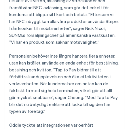
utskrift av kvitton, avläsning av streckkoder och
framåtvänd NFC-avläsning, som gör det enkelt för
kunderna att blippa sitt kort och betala. ”Eftersom vi
har NFC inbyggt kan alla våra produkter använda Stripe,
från kiosker till mobila enheter”, säger Nick Nicoli,
SUNMI:s försäljningschef på amerikanska västkusten.
”Vi har en produkt som saknar motsvarighet.”
Personalen behöver inte längre hantera flera enheter,
utan kan istället använda en enda enhet för beställning,
betalning och kvitton. ”Tap to Pay bidrar till att
förbättra kundupplevelsen och öka effektiviteten i
verksamheten. När kunderna ber om notan kan de
faktiskt ta med sig hela terminalen, vilket gör att allt
går mycket snabbare”, säger Cheong. ”Med Tap to Pay
blir det nu betydligt enklare att locka till sig den här
typen av företag.”
Oddle tyckte att integrationen var oerhört