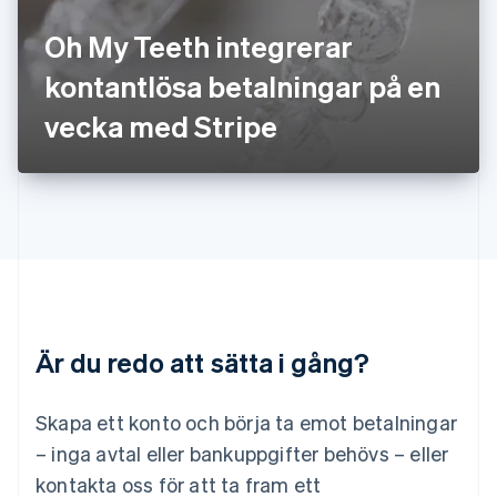
Kroatien
English
Italiano
Oh My Teeth integrerar
Lettland
English
kontantlösa betalningar på en
Liechtenstein
vecka med Stripe
Deutsch
English
Litauen
English
Luxemburg
Français
Deutsch
English
Malaysia
English
简体中文
Malta
English
Mexiko
Español
English
Är du redo att sätta i gång?
Nederländerna
Nederlands
English
Norge
Skapa ett konto och börja ta emot betalningar
English
– inga avtal eller bankuppgifter behövs – eller
Nya Zeeland
kontakta oss för att ta fram ett
English