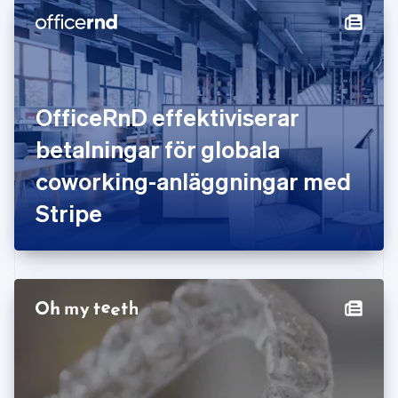
Finland
English
Svenska
Frankrike
Français
English
Förenade Arabemiraten
English
OfficeRnD effektiviserar
Gibraltar
English
betalningar för globala
Grekland
English
coworking-anläggningar med
Hongkong SAR, Kina
Stripe
English
简体中文
Indien
English
Irland
English
Italien
Italiano
English
Japan
日本語
English
Kanada
English
Français