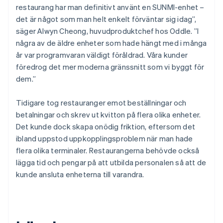
restaurang har man definitivt använt en SUNMI-enhet –
det är något som man helt enkelt förväntar sig idag”,
säger Alwyn Cheong, huvudproduktchef hos Oddle. ”I
några av de äldre enheter som hade hängt med i många
år var programvaran väldigt föråldrad. Våra kunder
föredrog det mer moderna gränssnitt som vi byggt för
dem.”
Tidigare tog restauranger emot beställningar och
betalningar och skrev ut kvitton på flera olika enheter.
Det kunde dock skapa onödig friktion, eftersom det
ibland uppstod uppkopplingsproblem när man hade
flera olika terminaler. Restaurangerna behövde också
lägga tid och pengar på att utbilda personalen så att de
kunde ansluta enheterna till varandra.