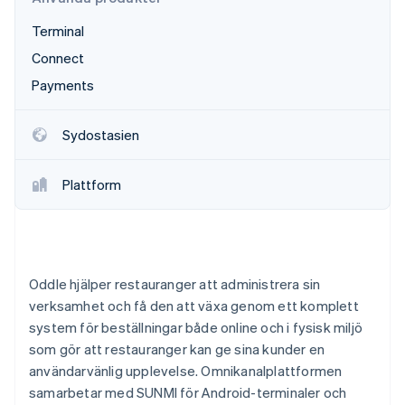
Identitetsverifiering online
Partner
Terminal
Stripe App Marketplace
Connect
Payments
Stripe Sessions 2026
Se hur Stripe bygger den ekonomiska inf
Sydostasien
Titta nu
Plattform
Oddle hjälper restauranger att administrera sin
verksamhet och få den att växa genom ett komplett
system för beställningar både online och i fysisk miljö
som gör att restauranger kan ge sina kunder en
användarvänlig upplevelse. Omnikanalplattformen
samarbetar med SUNMI för Android-terminaler och