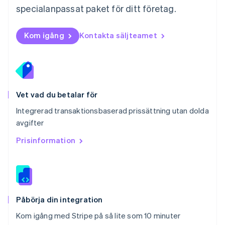
Polen
specialanpassat paket för ditt företag.
English
Portugal
Português
English
Kom igång
Kontakta säljteamet
Rumänien
English
Schweiz
Deutsch
Français
Italiano
English
Singapore
English
简体中文
Vet vad du betalar för
Slovakien
Integrerad transaktionsbaserad prissättning utan dolda
English
avgifter
Slovenien
English
Italiano
Prisinformation
Spanien
Español
English
Storbritannien
English
Sverige
Svenska
English
Påbörja din integration
Thailand
Kom igång med Stripe på så lite som 10 minuter
ไทย
English