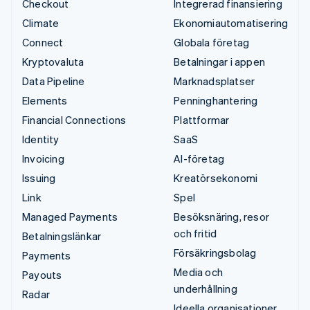
Checkout
Integrerad finansiering
Climate
Ekonomiautomatisering
Connect
Globala företag
Kryptovaluta
Betalningar i appen
Data Pipeline
Marknadsplatser
Elements
Penninghantering
Financial Connections
Plattformar
Identity
SaaS
Invoicing
AI-företag
Issuing
Kreatörsekonomi
Link
Spel
Managed Payments
Besöksnäring, resor
och fritid
Betalningslänkar
Försäkringsbolag
Payments
Media och
Payouts
underhållning
Radar
Ideella organisationer