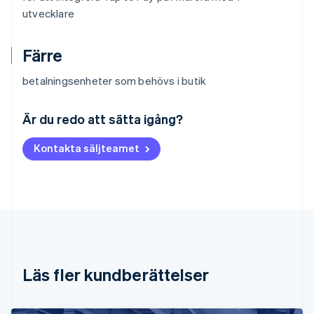
utvecklare
Färre
betalningsenheter som behövs i butik
Australien
English
Är du redo att sätta igång?
Belgien
Nederlands
Français
Deutsch
English
Kontakta säljteamet
Brasilien
Português
English
Bulgarien
English
Cypern
English
Danmark
English
Estland
Läs fler kundberättelser
English
Fastlandskina
简体中文
English