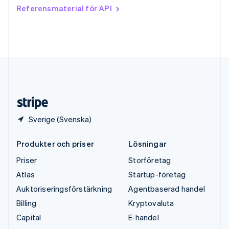
Tjeckien
Referensmaterial för API
English
Tyskland
Deutsch
English
Ungern
English
USA
English
Español
简体中文
Österrike
Deutsch
English
Sverige (Svenska)
Produkter och priser
Lösningar
Priser
Storföretag
Atlas
Startup-företag
Auktoriseringsförstärkning
Agentbaserad handel
Billing
Kryptovaluta
Capital
E-handel