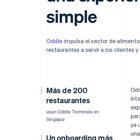
Authorization Boost
Data Pipeline
Optimizaciones de aceptación
Sincronización de d
simple
Link
Proceso de compra acelerado
Financial Connections
Datos de ctas. financieras
vinculadas
Oddle
impulsa el sector de alimento
restaurantes a servir a los clientes y
Más de 200
Odd
int
restaurantes
exp
usan Oddle Terminals en
par
Singapur
ya 
una
Un onboarding más