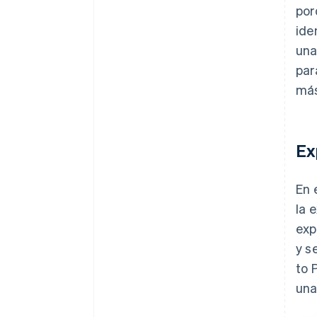
por
ide
una
par
más
Ex
En 
la 
exp
y s
to 
una