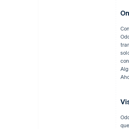
On
Con
Odd
tra
sol
con
Alg
Aho
Vi
Odd
que