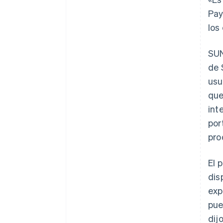
Pay
los
SUN
de 
usu
que
int
por
pro
El 
dis
exp
pue
dij