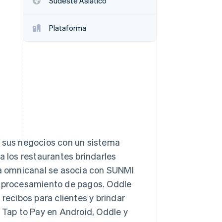
Sudeste Asiático
Plataforma
Stripe Sessions 2026
Descubre cómo Stripe
está construyendo la
infraestructura
económica para la IA.
Ver ahora
r sus negocios con un sistema
a los restaurantes brindarles
rma omnicanal se asocia con SUNMI
el procesamiento de pagos. Oddle
 recibos para clientes y brindar
n Tap to Pay en Android, Oddle y