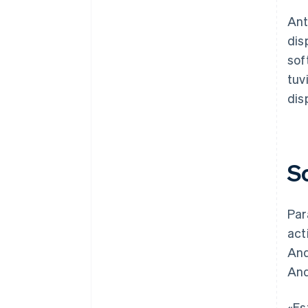
Ant
dis
sof
tuv
dis
S
Par
act
And
And
«Es