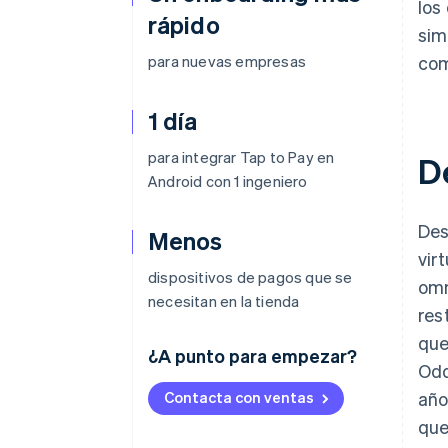
los
rápido
sim
para nuevas empresas
com
1 día
para integrar Tap to Pay en
D
Android con 1 ingeniero
Des
Menos
vir
dispositivos de pagos que se
omn
necesitan en la tienda
res
que
¿A punto para empezar?
Odd
Contacta con ventas
año
que