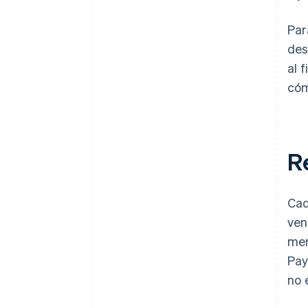
Par
des
al 
cóm
R
Cad
ven
mer
Pay
no 