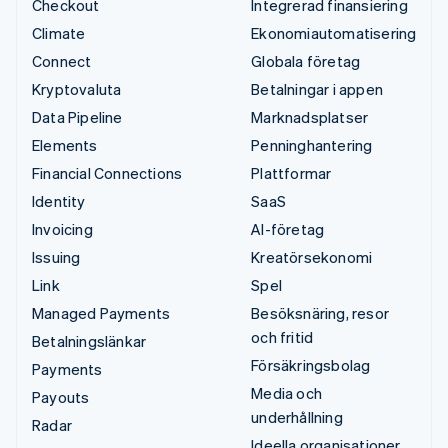
Checkout
Integrerad finansiering
Climate
Ekonomiautomatisering
Connect
Globala företag
Kryptovaluta
Betalningar i appen
Data Pipeline
Marknadsplatser
Elements
Penninghantering
Financial Connections
Plattformar
Identity
SaaS
Invoicing
AI-företag
Issuing
Kreatörsekonomi
Link
Spel
Managed Payments
Besöksnäring, resor
och fritid
Betalningslänkar
Försäkringsbolag
Payments
Media och
Payouts
underhållning
Radar
Ideella organisationer