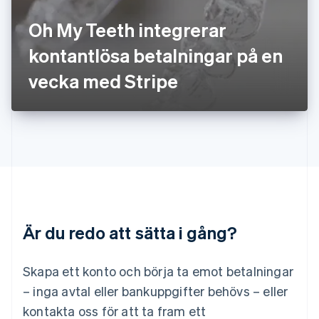
Kroatien
English
Italiano
Oh My Teeth integrerar
Lettland
English
kontantlösa betalningar på en
Liechtenstein
vecka med Stripe
Deutsch
English
Litauen
English
Luxemburg
Français
Deutsch
English
Malaysia
English
简体中文
Malta
English
Mexiko
Español
English
Är du redo att sätta i gång?
Nederländerna
Nederlands
English
Norge
Skapa ett konto och börja ta emot betalningar
English
– inga avtal eller bankuppgifter behövs – eller
Nya Zeeland
kontakta oss för att ta fram ett
English