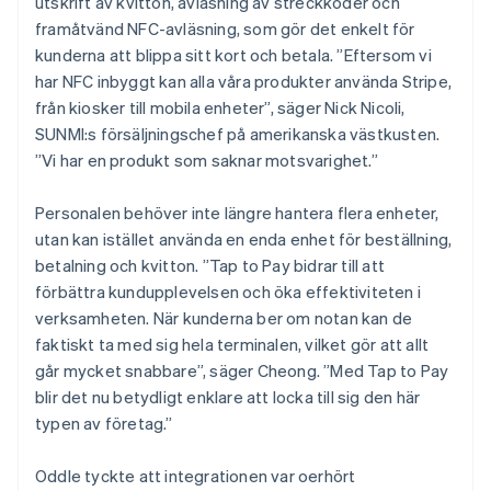
utskrift av kvitton, avläsning av streckkoder och
framåtvänd NFC-avläsning, som gör det enkelt för
kunderna att blippa sitt kort och betala. ”Eftersom vi
har NFC inbyggt kan alla våra produkter använda Stripe,
från kiosker till mobila enheter”, säger Nick Nicoli,
SUNMI:s försäljningschef på amerikanska västkusten.
”Vi har en produkt som saknar motsvarighet.”
Personalen behöver inte längre hantera flera enheter,
utan kan istället använda en enda enhet för beställning,
betalning och kvitton. ”Tap to Pay bidrar till att
förbättra kundupplevelsen och öka effektiviteten i
verksamheten. När kunderna ber om notan kan de
faktiskt ta med sig hela terminalen, vilket gör att allt
går mycket snabbare”, säger Cheong. ”Med Tap to Pay
blir det nu betydligt enklare att locka till sig den här
typen av företag.”
Oddle tyckte att integrationen var oerhört