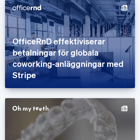
Finland
English
Svenska
Frankrike
Français
English
Förenade Arabemiraten
English
OfficeRnD effektiviserar
Gibraltar
English
betalningar för globala
Grekland
English
coworking-anläggningar med
Hongkong SAR, Kina
Stripe
English
简体中文
Indien
English
Irland
English
Italien
Italiano
English
Japan
日本語
English
Kanada
English
Français