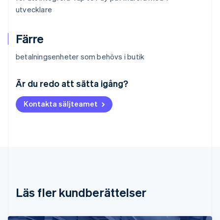
utvecklare
Färre
betalningsenheter som behövs i butik
Australien
English
Är du redo att sätta igång?
Belgien
Nederlands
Français
Deutsch
English
Kontakta säljteamet
Brasilien
Português
English
Bulgarien
English
Cypern
English
Danmark
English
Estland
Läs fler kundberättelser
English
Fastlandskina
简体中文
English