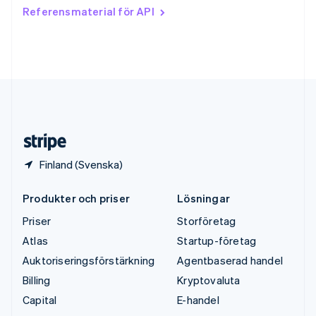
Tjeckien
Referensmaterial för API
English
Tyskland
Deutsch
English
Ungern
English
USA
English
Español
简体中文
Österrike
Deutsch
English
Finland (Svenska)
Produkter och priser
Lösningar
Priser
Storföretag
Atlas
Startup-företag
Auktoriseringsförstärkning
Agentbaserad handel
Billing
Kryptovaluta
Capital
E-handel