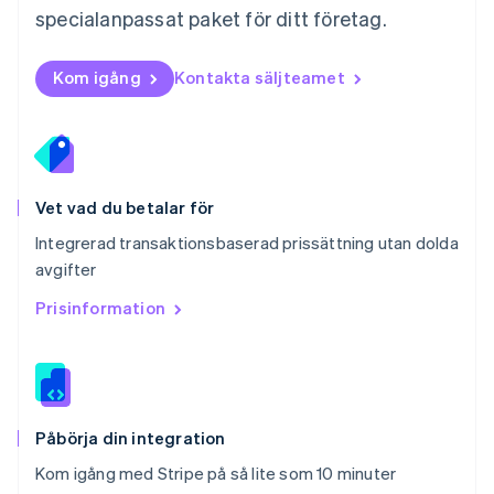
Polen
specialanpassat paket för ditt företag.
English
Portugal
Português
English
Kom igång
Kontakta säljteamet
Rumänien
English
Schweiz
Deutsch
Français
Italiano
English
Singapore
English
简体中文
Vet vad du betalar för
Slovakien
Integrerad transaktionsbaserad prissättning utan dolda
English
avgifter
Slovenien
English
Italiano
Prisinformation
Spanien
Español
English
Storbritannien
English
Sverige
Svenska
English
Påbörja din integration
Thailand
Kom igång med Stripe på så lite som 10 minuter
ไทย
English