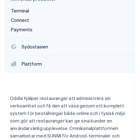
Identitetsverifiering online
Partner
Terminal
Stripe App Marketplace
Connect
Payments
Stripe Sessions 2026
Se hur Stripe bygger den ekonomiska inf
Sydostasien
Titta nu
Plattform
Oddle hjälper restauranger att administrera sin
verksamhet och få den att växa genom ett komplett
system för beställningar både online och i fysisk miljö
som gör att restauranger kan ge sina kunder en
användarvänlig upplevelse. Omnikanalplattformen
samarbetar med SUNMI för Android-terminaler och