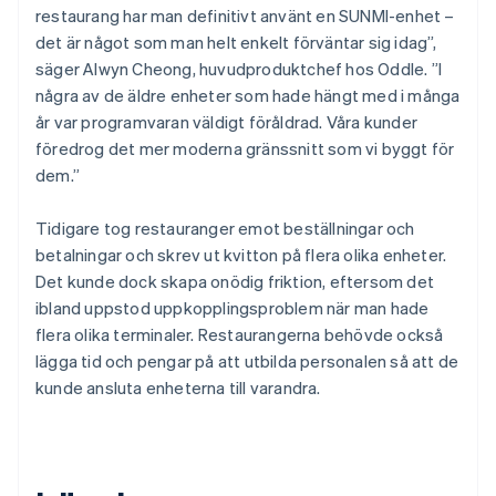
restaurang har man definitivt använt en SUNMI-enhet –
det är något som man helt enkelt förväntar sig idag”,
säger Alwyn Cheong, huvudproduktchef hos Oddle. ”I
några av de äldre enheter som hade hängt med i många
år var programvaran väldigt föråldrad. Våra kunder
föredrog det mer moderna gränssnitt som vi byggt för
dem.”
Tidigare tog restauranger emot beställningar och
betalningar och skrev ut kvitton på flera olika enheter.
Det kunde dock skapa onödig friktion, eftersom det
ibland uppstod uppkopplingsproblem när man hade
flera olika terminaler. Restaurangerna behövde också
lägga tid och pengar på att utbilda personalen så att de
kunde ansluta enheterna till varandra.