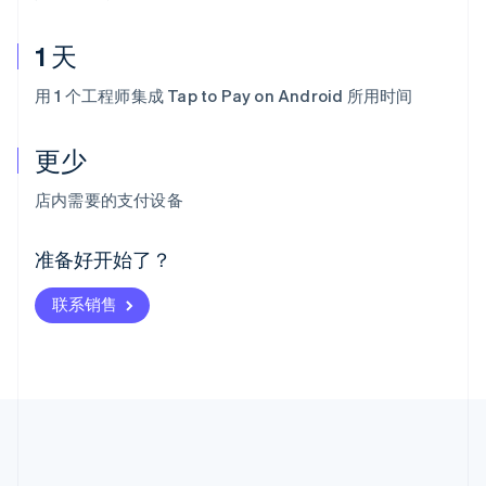
1 天
用 1 个工程师集成 Tap to Pay on Android 所用时间
更少
阿联酋
English
店内需要的支付设备
爱尔兰
English
爱沙尼亚
准备好开始了？
English
奥地利
联系销售
Deutsch
English
澳大利亚
English
巴西
Português
English
保加利亚
English
比利时