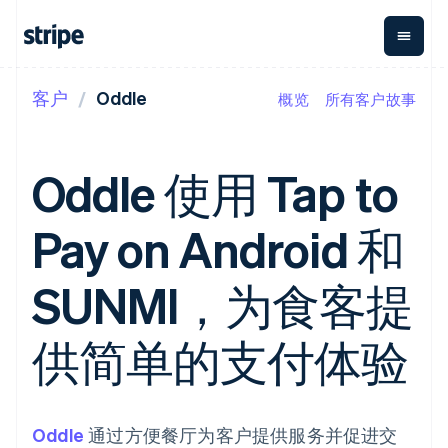
客户
Oddle
概览
所有客户故事
按企业阶段
文档
学习
支付
营收
资金管
平台
理
易市
大型企业
Stripe 文档
博客
Payments
Billing
初创企业
API 参考文档
客户案例
Oddle 使用 Tap to
在线支付
经常性收入
Global
Conn
库与 SDK
指南
Managed
Metronome
Payouts
Stripe Apps
Payments
按用量计费
平台
Pay on Android 和
备案商家解决
Subscriptions
向第三
按应用场景
方案
方打款
支持
订阅管理
Payment links
Crypto
指南
智能体商务
SUNMI，为食客提
Invoicing
钱包、
加密货币
获取支持
无代码支付
一次性或定期
稳定币
电子商务
接受线上付款
托管支持方案
Checkout
账单
发行和
嵌入式金融
实施预置结账流程
专业服务
供简单的支付体验
预构建支付界
Tax
发卡基
财务自动化
构建平台或交易市场
面
销售税和增值
础设施
全球化企业
管理订阅
Elements
税自动化
应用内支付
提供按用量计费
灵活的 UI 组件
Revenue
交易市场
发行稳定币支持的支付卡
Payment
Recognition
公司
资金管理
通过智能体配置和管理服
Oddle
methods
通过方便餐厅为客户提供服务并促进交
会计自动化
平台
务