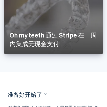
English
列支敦士登
Deutsch
English
卢森堡
Français
Deutsch
English
罗马尼亚
English
Oh my teeth 通过 Stripe 在一周
马尔他
English
内集成无现金支付
马来西亚
English
简体中文
美国
English
Español
简体中文
墨西哥
Español
English
挪威
English
葡萄牙
Português
English
准备好开始了？
日本
日本語
English
瑞典