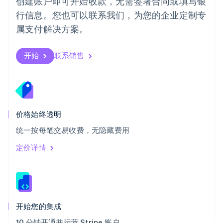
创建账户即可开始收款，无需签署合同或填写银
Svenska
English
瑞士
行信息。您也可以联系我们，为您的企业定制专
Deutsch
Français
Italiano
English
属支付解决方案。
塞浦路斯
English
斯洛伐克
开始
联系销售
English
斯洛文尼亚
English
Italiano
泰国
ไทย
English
希腊
价格始终透明
English
统一按每笔交易收费，无隐藏费用
西班牙
Español
English
定价详情
新加坡
English
简体中文
新西兰
English
匈牙利
English
开始您的集成
意大利
10 分钟开通并运营 Stripe 账户