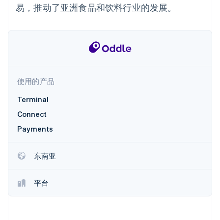
接入 125+ 种支
Stripe Sigma
产品路线图
易，推动了亚洲食品和饮料行业的发展。
SaaS
付方式
自定义报告
Sessions 年度大会
Terminal
Data Pipeline
招聘
线下支付
数据同步
资讯中心
Authorization
资源
Stripe Press
Boost
按行业
支付成功率优
应用集成
化
AI 企业
代码示例
Link
创作者经济
开发者博客
联系
使用的产品
加速结账
游戏
API 状态
酒店、旅游与休闲
联系销售
Terminal
保险
成为合作伙伴
媒体与娱乐
Connect
非营利组织
更多
Payments
专业服务
Product roadmap
公共部门
了解未来规划
零售
东南亚
Radar
欺诈防范
Atlas
平台
生态系统
初创企业注册
合作伙伴
Climate
Stripe App Marketplace
碳移除