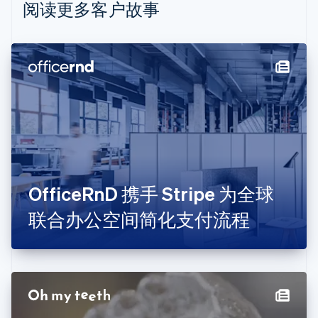
Nederlands
Français
Deutsch
English
阅读更多客户故事
波兰
English
丹麦
English
德国
Deutsch
English
法国
Français
English
芬兰
English
Svenska
荷兰
Nederlands
English
OfficeRnD 携手 Stripe 为全球
加拿大
English
Français
联合办公空间简化支付流程
捷克
English
克罗地亚
English
Italiano
拉脱维亚
English
立陶宛