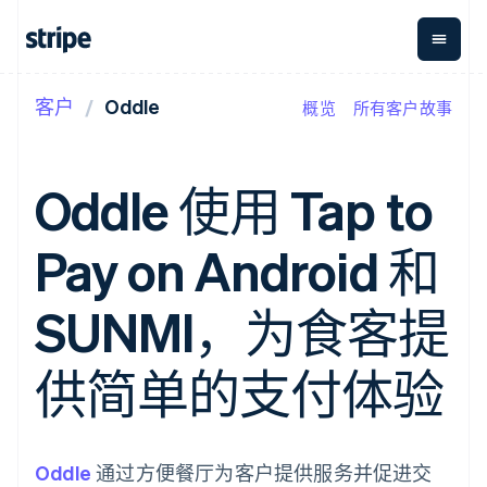
客户
Oddle
概览
所有客户故事
按企业阶段
文档
学习
支付
营收
资金管
平台
理
易市
大型企业
Stripe 文档
博客
Payments
Billing
初创企业
API 参考文档
客户案例
Oddle 使用 Tap to
在线支付
经常性收入
Global
Conn
库与 SDK
指南
Payment links
Metronome
Payouts
Stripe Apps
按用量计费
平台
Pay on Android 和
无代码支付
Subscriptions
向第三
按应用场景
Checkout
方打款
支持
预构建支付界
订阅管理
指南
智能体商务
SUNMI，为食客提
面
Invoicing
加密货币
获取支持
一次性或定期
Elements
电子商务
接受线上付款
托管支持方案
灵活的 UI 组件
账单
嵌入式金融
实施预置结账流程
专业服务
供简单的支付体验
支付方式
Tax
财务自动化
构建平台或交易市场
Access to
销售税和增值
全球化企业
管理订阅
125+
税自动化
应用内支付
提供按用量计费
Authorization
Revenue
交易市场
发行稳定币支持的支付卡
Boost
Recognition
公司
资金管理
通过智能体配置和管理服
Oddle
支付成功率优
通过方便餐厅为客户提供服务并促进交
会计自动化
平台
务