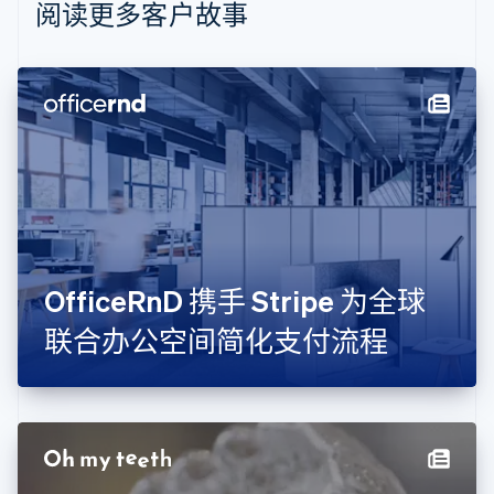
Nederlands
Français
Deutsch
English
阅读更多客户故事
波兰
English
丹麦
English
德国
Deutsch
English
法国
Français
English
芬兰
English
Svenska
荷兰
Nederlands
English
OfficeRnD 携手 Stripe 为全球
加拿大
English
Français
联合办公空间简化支付流程
捷克
English
克罗地亚
English
Italiano
拉脱维亚
English
立陶宛