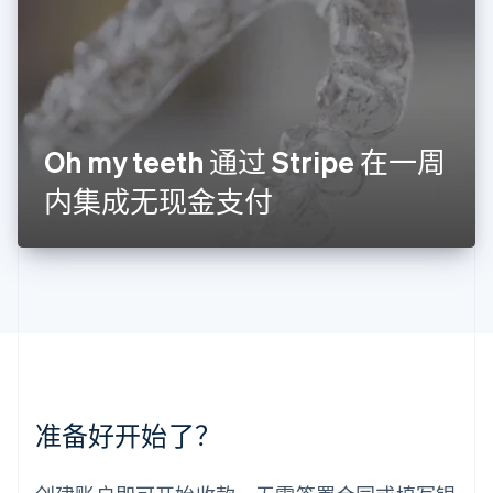
English
列支敦士登
Deutsch
English
卢森堡
Français
Deutsch
English
罗马尼亚
English
Oh my teeth 通过 Stripe 在一周
马尔他
English
内集成无现金支付
马来西亚
English
简体中文
美国
English
Español
简体中文
墨西哥
Español
English
挪威
English
葡萄牙
Português
English
准备好开始了？
日本
日本語
English
瑞典