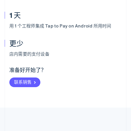
1 天
用 1 个工程师集成 Tap to Pay on Android 所用时间
更少
阿联酋
English
店内需要的支付设备
爱尔兰
English
爱沙尼亚
准备好开始了？
English
奥地利
联系销售
Deutsch
English
澳大利亚
English
巴西
Português
English
保加利亚
English
比利时