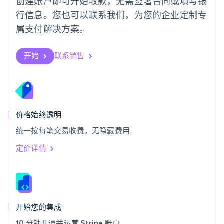
创建账户即可开始收款，无需签署合同或填写银
Svenska
English
瑞士
行信息。您也可以联系我们，为您的企业定制专
Deutsch
Français
Italiano
English
属支付解决方案。
塞浦路斯
English
斯洛伐克
开始
联系销售
English
斯洛文尼亚
English
Italiano
泰国
ไทย
English
希腊
价格始终透明
English
统一按每笔交易收费，无隐藏费用
西班牙
Español
English
定价详情
新加坡
English
简体中文
新西兰
English
匈牙利
English
开始您的集成
意大利
10 分钟开通并运营 Stripe 账户