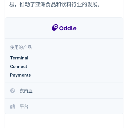
化
Stripe Sigma
产品路线图
易，推动了亚洲食品和饮料行业的发展。
SaaS
自定义报告
Link
Sessions 年度大会
加速结账
Data Pipeline
招聘
数据同步
资讯中心
资源
Stripe Press
按行业
应用集成
AI 企业
代码示例
更多
创作者经济
开发者博客
联系
Product roadmap
使用的产品
游戏
API 状态
了解未来规划
酒店、旅游与休闲
联系销售
Terminal
保险
Radar
成为合作伙伴
媒体与娱乐
欺诈防范
Connect
非营利组织
Atlas
Payments
专业服务
初创企业注册
公共部门
零售
Climate
东南亚
碳移除
平台
生态系统
合作伙伴
Stripe App Marketplace
Stripe Sessions 2026