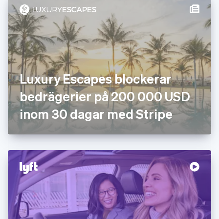
English
Svenska
Frankrike
Français
English
Förenade Arabemiraten
English
Gibraltar
English
Luxury Escapes blockerar
Grekland
English
bedrägerier på 200 000 USD
Hongkong SAR, Kina
inom 30 dagar med Stripe
English
简体中文
Indien
English
Irland
English
Italien
Italiano
English
Japan
日本語
English
Kanada
English
Français
Kroatien