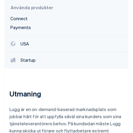
Identitetsverifiering online
Partner
Använda produkter
Stripe App Marketplace
Connect
Payments
Stripe Sessions 2026
Se hur Stripe bygger den ekonomiska inf
USA
Titta nu
Startup
Utmaning
Lugg är en on-demand-baserad marknadsplats som
jobbar hårt för att uppfylla såväl sina kunders som sina
tjänsteleverantörers behov. På kundsidan måste Lugg
kunna skicka ut förare och flyttarbetare extremt