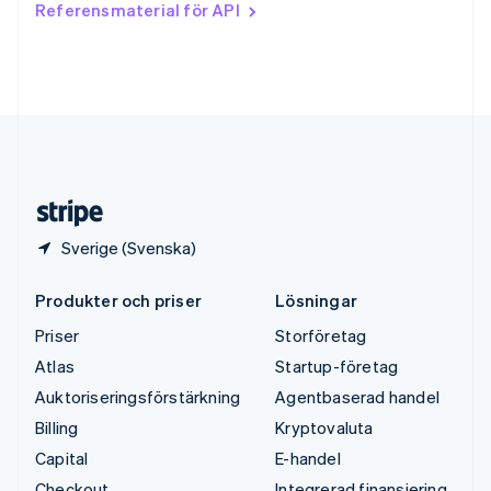
Referensmaterial för API
English
Tyskland
Deutsch
English
Ungern
English
USA
English
Español
简体中文
Österrike
Deutsch
English
Sverige (Svenska)
Produkter och priser
Lösningar
Priser
Storföretag
Atlas
Startup-företag
Auktoriseringsförstärkning
Agentbaserad handel
Billing
Kryptovaluta
Capital
E-handel
Checkout
Integrerad finansiering