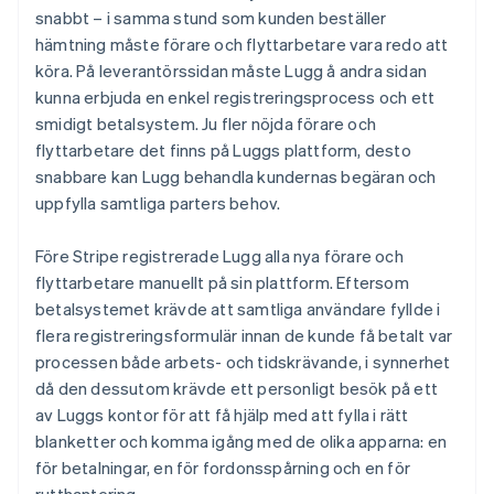
snabbt – i samma stund som kunden beställer
hämtning måste förare och flyttarbetare vara redo att
köra. På leverantörssidan måste Lugg å andra sidan
kunna erbjuda en enkel registreringsprocess och ett
smidigt betalsystem. Ju fler nöjda förare och
flyttarbetare det finns på Luggs plattform, desto
snabbare kan Lugg behandla kundernas begäran och
uppfylla samtliga parters behov.
Före Stripe registrerade Lugg alla nya förare och
flyttarbetare manuellt på sin plattform. Eftersom
betalsystemet krävde att samtliga användare fyllde i
flera registreringsformulär innan de kunde få betalt var
processen både arbets- och tidskrävande, i synnerhet
då den dessutom krävde ett personligt besök på ett
av Luggs kontor för att få hjälp med att fylla i rätt
blanketter och komma igång med de olika apparna: en
för betalningar, en för fordonsspårning och en för
rutthantering.