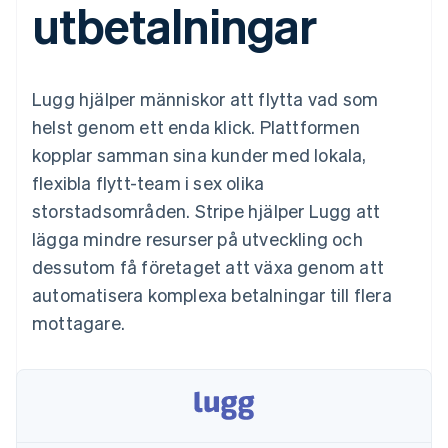
utbetalningar
Godkännandeoptimeringar
Recognition
Företag
Plattformar
Erbjud
Link
Automatiserad
SaaS
användningsbaserad
Accelererad kassaprocess
redovisning
Produktplan
fakturering
Financial Connections
Stripe Sigma
Sessions årliga
Utfärda stablecoin-
Länkade finanskontodata
Anpassade
konferens
stödda kort
Lugg hjälper människor att flytta vad som
rapporter
Karriärer
Tillhandahåll och
Efter bransch
Data Pipeline
Nyhetsrum
hantera tjänster med
helst genom ett enda klick. Plattformen
Datasynkronisering
Stripe Press
agenter
kopplar samman sina kunder med lokala,
AI-företag
Kreatörsekonomi
flexibla flytt-team i sex olika
Spel
storstadsområden. Stripe hjälper Lugg att
Besöksnäring, resor
Kontakt
Mer
Resurser
och fritid
lägga mindre resurser på utveckling och
Product roadmap
Försäkringsbolag
Kontakta säljteamet
Se vad som kommer härnäst
Media och
Appintegrationer
dessutom få företaget att växa genom att
Bli partner
underhållning
Kodexempel
Radar
automatisera komplexa betalningar till flera
Ideella organisationer
Utvecklarblogg
Bedrägeribekämpning
Professionella tjänster
API-status
mottagare.
Offentlig sektor
Atlas
Detaljhandel
Bolagsbildning för startups
Climate
Koldioxidinfångning
Ecosystem
Identity