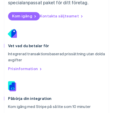
specialanpassat paket för ditt företag.
English
Portugal
Português
English
Kom igång
Kontakta säljteamet
Rumänien
English
Schweiz
Deutsch
Français
Italiano
English
Singapore
English
简体中文
Vet vad du betalar för
Slovakien
Integrerad transaktionsbaserad prissättning utan dolda
English
avgifter
Slovenien
English
Italiano
Prisinformation
Spanien
Español
English
Storbritannien
English
Sverige
Svenska
English
Påbörja din integration
Thailand
Kom igång med Stripe på så lite som 10 minuter
ไทย
English
Tjeckien