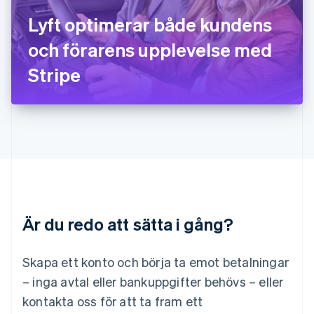
English
Italiano
Lyft optimerar både kundens
Lettland
English
och förarens upplevelse med
Liechtenstein
Stripe
Deutsch
English
Litauen
English
Luxemburg
Français
Deutsch
English
Malaysia
English
简体中文
Malta
English
Mexiko
Español
English
Är du redo att sätta i gång?
Nederländerna
Nederlands
English
Norge
Skapa ett konto och börja ta emot betalningar
English
– inga avtal eller bankuppgifter behövs – eller
Nya Zeeland
kontakta oss för att ta fram ett
English
Polen