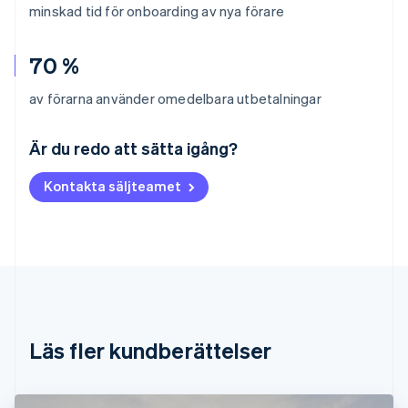
minskad tid för onboarding av nya förare
70 %
av förarna använder omedelbara utbetalningar
Australien
English
Är du redo att sätta igång?
Belgien
Nederlands
Français
Deutsch
English
Kontakta säljteamet
Brasilien
Português
English
Bulgarien
English
Cypern
English
Danmark
English
Estland
Läs fler kundberättelser
English
Fastlandskina
简体中文
English
Finland