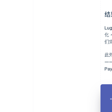
结
L
化，
们
此外
——
P