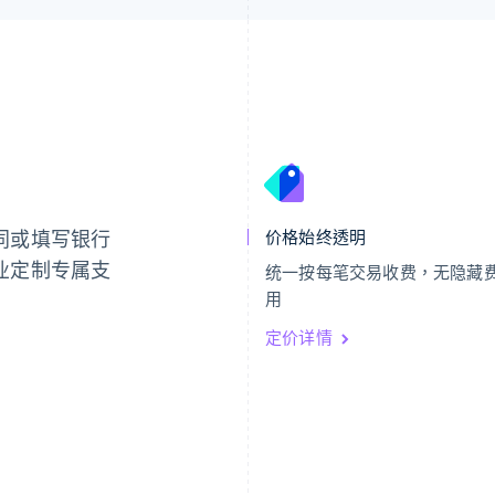
芬兰
美国
English
Svenska
English
Español
简体中文
荷兰
墨西哥
Nederlands
English
Español
English
同或填写银行
价格始终透明
加拿大
挪威
English
Français
English
业定制专属支
统一按每笔交易收费，无隐藏
捷克
葡萄牙
用
English
Português
English
克罗地亚
日本
定价详情
English
Italiano
日本語
English
拉脱维亚
瑞典
English
Svenska
English
立陶宛
瑞士
English
Deutsch
Français
Italiano
Englis
列支敦士登
塞浦路斯
Deutsch
English
English