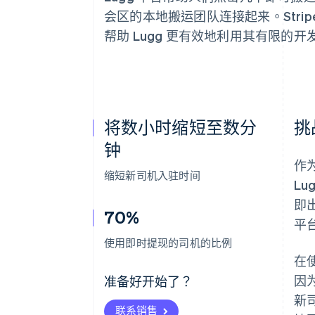
会区的本地搬运团队连接起来。Stri
帮助 Lugg 更有效地利用其有限的
将数小时缩短至数分
挑
钟
作
缩短新司机入驻时间
L
即
70%
平
使用即时提现的司机的比例
在
因
准备好开始了？
新
联系销售