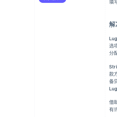
填
解
Lu
选项
分
St
款
备
Lu
借助
有