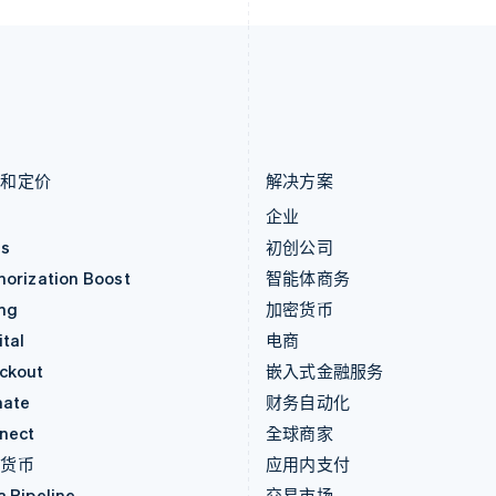
卢森堡
斯洛伐克
Français
Deutsch
English
English
罗马尼亚
斯洛文尼亚
English
English
Italiano
马尔他
泰国
English
ไทย
English
马来西亚
希腊
English
简体中文
English
品和定价
解决方案
价
企业
as
初创公司
horization Boost
智能体商务
ing
加密货币
tal
电商
ckout
嵌入式金融服务
mate
财务自动化
nect
全球商家
密货币
应用内支付
a Pipeline
交易市场