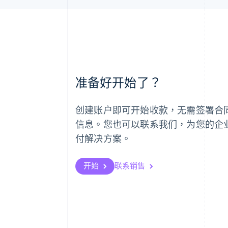
阿联酋
准备好开始了？
English
爱尔兰
English
创建账户即可开始收款，无需签署合
爱沙尼亚
English
信息。您也可以联系我们，为您的企
奥地利
付解决方案。
Deutsch
English
澳大利亚
English
开始
联系销售
巴西
Português
English
保加利亚
English
比利时
Nederlands
Français
Deutsch
English