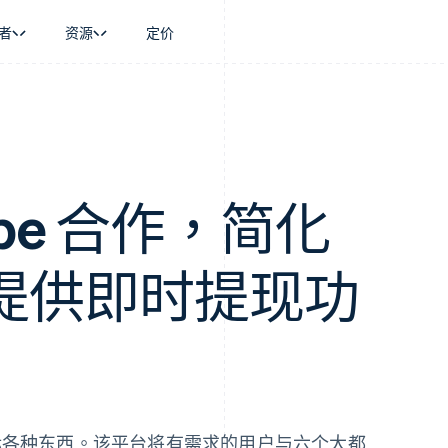
者
资源
定价
景
指南
按行业
公司
资金管理
平台和交易市
商务
持
接受线上付款
AI 企业
产品路线图
Global Payouts
Connect
币
持方案
实施预置结账流程
创作者经济
Sessions 年度大会
向第三方打款
平台支付
务
务
构建平台或交易市场
游戏
招聘
Crypto
金融
管理订阅
酒店、旅游与休闲
资讯中心
ripe 合作，简化
钱包、稳定币发行和发卡基础设
动化
提供按用量计费
保险
Stripe Press
施
企业
发行稳定币支持的支付卡
媒体与娱乐
支付
通过智能体配置和管理服务
非营利组织
提供即时提现功
场
专业服务
理
公共部门
零售
化
on
搬运各种东西。该平台将有需求的用户与六个大都