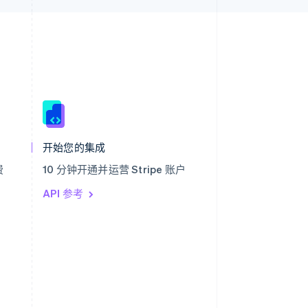
西班牙
Español
English
新加坡
English
简体中文
开始您的集成
新西兰
English
费
10 分钟开通并运营 Stripe 账户
匈牙利
English
API 参考
意大利
Italiano
English
印度
English
英国
h
English
直布罗陀
English