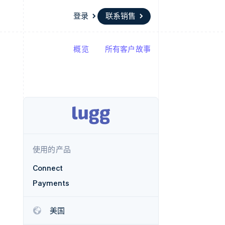
登录
联系销售
概览
所有客户故事
资源
生态系统
联系
场
更多
应用集成
合作伙伴
联系销售
Product roadmap
代码示例
Stripe App Marketplace
成为合作伙伴
了解未来规划
开发者博客
API 状态
Radar
欺诈防范
Atlas
初创企业注册
使用的产品
Climate
碳移除
Connect
Payments
美国