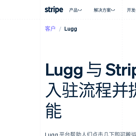
产品
解决方案
开发
客户
Lugg
按企业阶段
文档
学习
按应用场
支持
支付
营收
大型企业
Stripe 文档
博客
智能体
获取支
Payments
Billing
初创企业
API 参考文档
客户案例
加密货
托管支
在线支付
经常性收入
库与 SDK
指南
电子商
专业服
Managed Payments
Metronome
Stripe Apps
嵌入式
Lugg 与 St
备案商家解决方案
按用量计费
财务自
Payment links
Subscriptions
全球化
无代码支付
订阅管理
应用内
Checkout
Invoicing
入驻流程并
交易市
预构建支付界面
一次性或定期账单
资金管
Elements
Tax
平台
灵活的 UI 组件
销售税和增值税自动
SaaS
支付方式
能
Revenue Recogniti
Access to 125+
会计自动化
Authorization Boost
Stripe Sigma
支付成功率优化
自定义报告
Link
Data Pipeline
加速结账
数据同步
Lugg 平台帮助人们点击几下即可