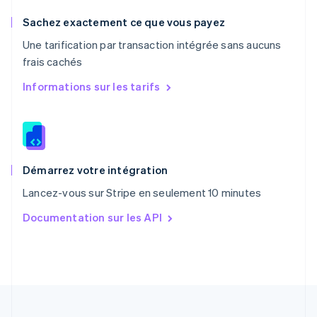
Pologne
English
Sachez exactement ce que vous payez
Portugal
Une tarification par transaction intégrée sans aucuns
Português
English
frais cachés
RAS de Hong Kong, Chine
English
简体中文
Informations sur les tarifs
République tchèque
English
Roumanie
English
Royaume-Uni
English
Démarrez votre intégration
Singapour
Lancez-vous sur Stripe en seulement 10 minutes
English
简体中文
Slovaquie
Documentation sur les API
English
Slovénie
English
Italiano
Suède
Svenska
English
Suisse
Deutsch
Français
Italiano
English