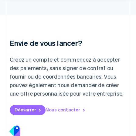
Japon
日本語
English
Lettonie
English
Liechtenstein
Deutsch
English
Envie de vous lancer?
Lituanie
English
Luxembourg
Créez un compte et commencez à accepter
Français
Deutsch
English
Malaisie
des paiements, sans signer de contrat ou
English
简体中文
fournir ou de coordonnées bancaires. Vous
Malte
pouvez également nous demander de créer
English
Mexique
une offre personnalisée pour votre entreprise.
Español
English
Norvège
English
Démarrer
Nous contacter
Nouvelle-Zélande
English
Pays-Bas
Nederlands
English