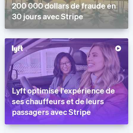
200 000 dollars de fraude en
Espagne
Español
English
30 jours avec Stripe
Estonie
English
États-Unis
English
Español
简体中文
Finlande
English
Svenska
France
Français
English
Gibraltar
English
Grèce
English
Hongrie
Lyft optimise l'expérience de
English
ses chauffeurs et de leurs
Inde
English
passagers avec Stripe
Irlande
English
Italie
Italiano
English