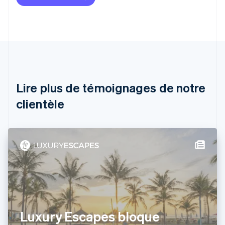
Australie
English
Autriche
Deutsch
English
Belgique
Nederlands
Français
Deutsch
English
Brésil
Português
English
Lire plus de témoignages de notre
Bulgarie
English
clientèle
Canada
English
Français
Chine continentale
简体中文
English
Chypre
English
Croatie
English
Italiano
Danemark
English
Émirats arabes unis
Luxury Escapes bloque
English