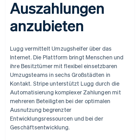
Auszahlungen
Data Pipeline
Geldmanagement
Marktplatz auf
Zugriff auf mehr als
Datensynchronisierung
Produkt-Roadmap
Plattformen
Grundlagen der
125
Stripe Sessions
SaaS
Abonnementverwaltung
anzubieten
Terminal
Karriere
Zahlungen vor Ort
Newsroom
So setzen Sie
Authorization
Stripe Press
nutzungsbasierte
Boost
Abrechnung um
Nach Branche
Optimierung der
Stablecoin-gestützte
Lugg vermittelt Umzugshelfer über das
Autorisierungsraten
Karten ausgeben: So
Link
KI-Unternehmen
Kontakt
geht´s
Internet. Die Plattform bringt Menschen und
Beschleunigter
Creator Economy
Bereitstellung und
ihre Besitztümer mit flexibel einsetzbaren
Bezahlvorgang
Gaming
Verwaltung von
Sales-Team
Financial
Bewirtung, Reisen und
Diensten mit Agenten
kontaktieren
Umzugsteams in sechs Großstädten in
Connections
Freizeit
Partner werden
Verbundene
Versicherungen
Kontakt. Stripe unterstützt Lugg durch die
Medien und
Finanzdaten
Automatisierung komplexer Zahlungen mit
Unterhaltung
Ressourcen
Gemeinnützige
mehreren Beteiligten bei der optimalen
Organisationen
Ausnutzung begrenzter
Fachdienstleistungen
App-Integrationen
Mehr
Öffentlicher Sektor
Code-Beispiele
Entwicklungsressourcen und bei der
Product roadmap
Einzelhandel
Entwickler-Blog
Geschäftsentwicklung.
Ausblick
API-Status
Radar