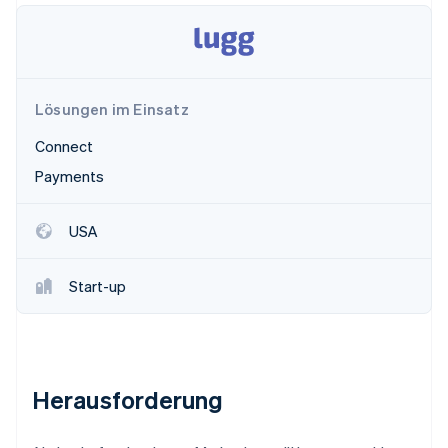
Betrugsprävention
Ecosystem
Atlas
Start-up-Gründung
Partner
Stripe App-Marktplatz
Climate
CO₂-Entnahme
Lösungen im Einsatz
Identity
Connect
Online-Identitätsprüfung
Payments
USA
Stripe-Sessions 2026
Start-up
Erfahren Sie, wie Stripe Lösungen für die W
Jetzt ansehen
Herausforderung