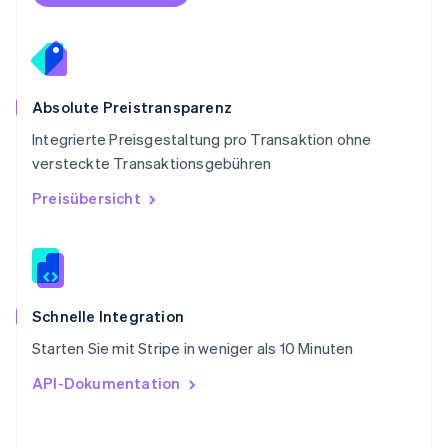
Schweiz
Deutsch
Français
Italiano
English
Singapur
English
简体中文
Slowakei
Absolute Preistransparenz
English
Integrierte Preisgestaltung pro Transaktion ohne
Slowenien
versteckte Transaktionsgebühren
English
Italiano
Sonderverwaltungsregion Hongkong,
Preisübersicht
China
English
简体中文
Spanien
Español
English
Thailand
ไทย
English
Schnelle Integration
Tschechische Republik
Starten Sie mit Stripe in weniger als 10 Minuten
English
Ungarn
API-Dokumentation
English
Vereinigte Arabische Emirate
English