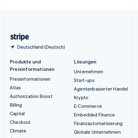
Vereinigte Staaten
English
Español
简体中文
Vereinigtes Königreich
English
Zypern
English
Deutschland (Deutsch)
Produkte und
Lösungen
Preisinformationen
Unternehmen
Preisinformationen
Start-ups
Atlas
Agentenbasierter Handel
Authorization Boost
Krypto
Billing
E-Commerce
Capital
Embedded Finance
Checkout
Finanzautomatisierung
Climate
Globale Unternehmen