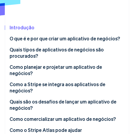
Veja o que está chegando
Radar
Ecossistema
Prevenção de fraudes
Introdução
Parceiros
Atlas
Stripe App Marketplace
Incorporação de startups
O que é e por que criar um aplicativo de negócios?
Climate
Remoção de carbono
Quais tipos de aplicativos de negócios são
procurados?
Identity
Verificação de identidade
Agendamentos e reservas
Como planejar e projetar um aplicativo de
negócios?
E-commerce
Identifique seu objetivo principal
Como a Stripe se integra aos aplicativos de
Pagamento e cobrança
negócios?
Faça um brainstorming sobre seus recursos
Stripe Sessions 2026
Gerenciamento de projetos
Para aplicativos que aceitam pagamentos
Quais são os desafios de lançar um aplicativo de
Veja como a Stripe está construindo a infraestrutura econ
Faça wireframes
negócios?
Assista agora
Atendimento ao cliente
Para modelos baseados em assinatura
Escolha uma plataforma
Aquisição e retenção de usuários
Como comercializar um aplicativo de negócios?
Para aplicativos que exigem segurança
Planeje seu orçamento e cronograma
Erros técnicos
Use seu público existente
Como o Stripe Atlas pode ajudar