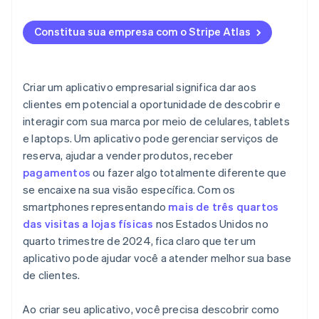
Para aplicativos que planejam se expandir
Crie um protótipo
Segurança e proteção de dados
Alcance nas redes sociais
Como se inscrever no Atlas
Por que Stripe faz sentido para aplicativos de
Constitua sua empresa com o Stripe Atlas
negócios
Regras da loja de aplicativos
Colaborações de influenciadores ou parceiros
Aceitar pagamentos e operar financeiramente
antes da chegada do EIN
Manutenção contínua
Otimização da loja de aplicativos
Compra de ações de fundador sem dinheiro em
Criar um aplicativo empresarial significa dar aos
Interação contínua
espécie
clientes em potencial a oportunidade de descobrir e
interagir com sua marca por meio de celulares, tablets
Envio automático da eleição fiscal 83(b)
e laptops. Um aplicativo pode gerenciar serviços de
Documentos legais empresariais de padrão
reserva, ajudar a vender produtos, receber
internacional
pagamentos
ou fazer algo totalmente diferente que
se encaixe na sua visão específica. Com os
Um ano gratuito de Stripe Payments, além de 50 mil
smartphones representando
mais de três quartos
dólares em créditos e descontos de parceiros
das visitas a lojas físicas
nos Estados Unidos no
quarto trimestre de 2024, fica claro que ter um
aplicativo pode ajudar você a atender melhor sua base
de clientes.
Ao criar seu aplicativo, você precisa descobrir como