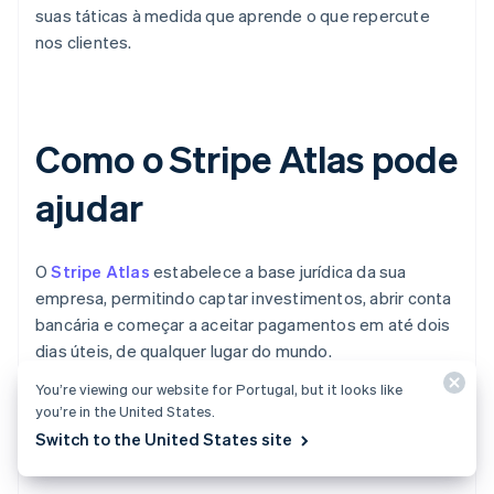
suas táticas à medida que aprende o que repercute
nos clientes.
Como o Stripe Atlas pode
ajudar
O
Stripe Atlas
estabelece a base jurídica da sua
empresa, permitindo captar investimentos, abrir conta
bancária e começar a aceitar pagamentos em até dois
dias úteis, de qualquer lugar do mundo.
You’re viewing our website for Portugal, but it looks like
Mais de 75 mil empresas já foram constituídas com o
you’re in the United States.
Atlas, incluindo startups apoiadas por investidores de
Switch to the United States site
destaque como Y Combinator, a16z e General Catalyst.