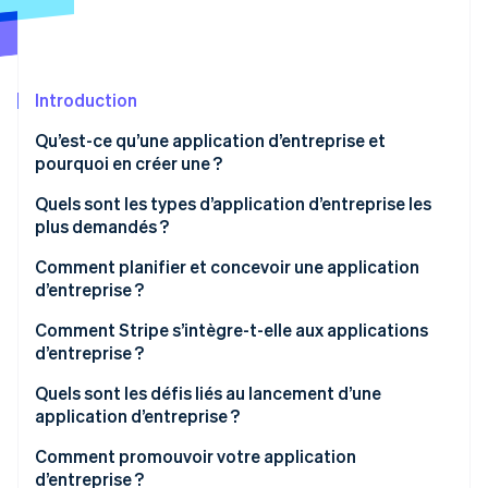
Découvrez les prochaines évolutions
Commerce en ligne
Radar
Prévention de la fraude
Écosystème
Introduction
Atlas
Constitution de start-up
Partenaires
Qu’est-ce qu’une application d’entreprise et
Climate
Stripe App Marketplace
pourquoi en créer une ?
Élimination du carbone
Quels sont les types d’application d’entreprise les
Identity
plus demandés ?
Vérification de l'identité
Planification et réservation
Comment planifier et concevoir une application
d’entreprise ?
E-commerce
Identifiez votre objectif principal
Comment Stripe s’intègre-t-elle aux applications
Paiement et facturation
d’entreprise ?
Stripe Sessions 2026
Réfléchissez aux fonctionnalités à intégrer
Découvrez comment Stripe construit l’infrastructure écono
Gestion de projets
Pour les applications qui acceptent les paiements
Quels sont les défis liés au lancement d’une
Regarder la vidéo
Réalisez des wireframes
application d’entreprise ?
Support client
Pour les modèles basés sur l’abonnement
Choisissez une plateforme
Acquisition et fidélisation des utilisateurs
Comment promouvoir votre application
Pour les applications qui nécessitent une sécurité
d’entreprise ?