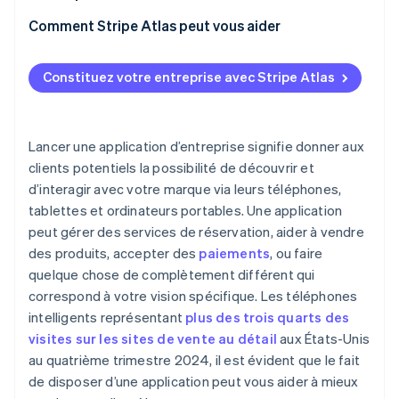
Planifiez votre budget et votre calendrier
optimale
Bogues techniques
Communication auprès de votre audience existante
Comment Stripe Atlas peut vous aider
Créez un prototype
Pour les applications qui prévoient de se développer
Sécurité et protection des données
Présence sur les réseaux sociaux
S’inscrire sur Atlas
Pourquoi faire appel à Stripe pour son application
Règles des app stores
Constituez votre entreprise avec Stripe Atlas
d’entreprise ?
Collaboration avec des influenceurs ou des
Accepter des paiements et effectuer des
Maintenance continue
partenaires
opérations bancaires avant l’obtention de votre
numéro EIN
Optimisation sur les app stores
Lancer une application d’entreprise signifie donner aux
Achat dématérialisé des actions du fondateur
clients potentiels la possibilité de découvrir et
Interaction continue
d’interagir avec votre marque via leurs téléphones,
Déclaration fiscale automatique au titre de
tablettes et ordinateurs portables. Une application
l’article 83(b)
peut gérer des services de réservation, aider à vendre
Documents juridiques d’entreprise de classe
des produits, accepter des
paiements
, ou faire
mondiale
quelque chose de complètement différent qui
correspond à votre vision spécifique. Les téléphones
Une année gratuite de Stripe Payments, plus de
50 000 $ en crédits et remises partenaires
intelligents représentant
plus des trois quarts des
visites sur les sites de vente au détail
aux États-Unis
au quatrième trimestre 2024, il est évident que le fait
de disposer d’une application peut vous aider à mieux