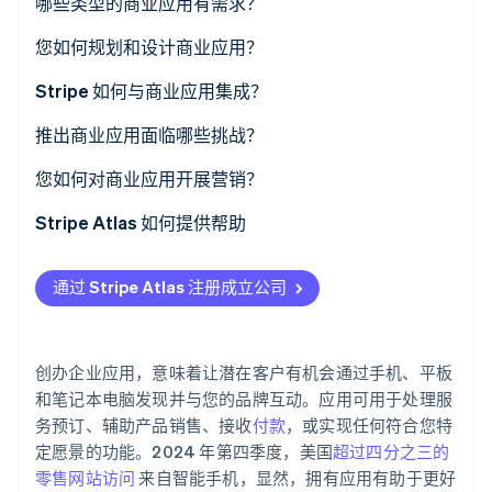
哪些类型的商业应用有需求？
了解 Stripe 如何为 AI 构建经济基础设施。
立即观看
日程安排和预订
您如何规划和设计商业应用？
电商
确定您的主要目标
Stripe 如何与商业应用集成？
支付与账单
头脑风暴功能
对于接受付款的应用
推出商业应用面临哪些挑战？
项目管理
草图框架
对于基于订阅的模型
用户获取和留存
您如何对商业应用开展营销？
客户支持
选择平台
对于需要安全性的应用
技术 Bug
利用现有受众
Stripe Atlas 如何提供帮助
规划您的预算和时间表
对于计划扩展的应用
安全性与数据保护
社交媒体推广
申请使用 Atlas 注册公司
通过 Stripe Atlas 注册成立公司
创建原型
为什么 Stripe 适合商业应用
应用商店规则
与名人或合作伙伴合作
在获取雇主识别号 (EIN) 前开通收款和银行服务
持续维护
应用商店优化
无现金创始人股权认购
创办企业应用，意味着让潜在客户有机会通过手机、平板
持续互动
自动提交 83 (b) 税务申报
和笔记本电脑发现并与您的品牌互动。应用可用于处理服
务预订、辅助产品销售、接收
付款
，或实现任何符合您特
全球顶尖水准的公司法律文件
定愿景的功能。2024 年第四季度，美国
超过四分之三的
零售网站访问
来自智能手机，显然，拥有应用有助于更好
Stripe Payments 服务首年免费，更享价值 5 万美元的