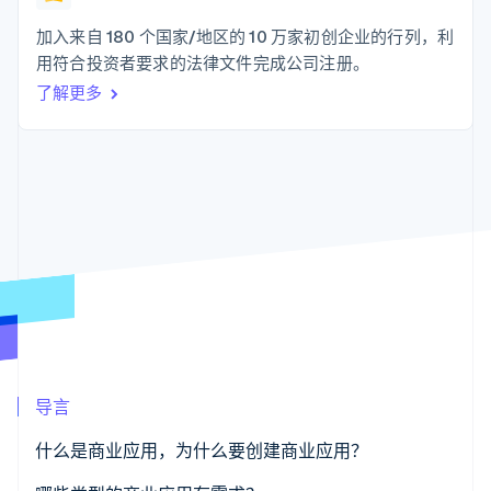
支付成功率优
Stripe Sigma
产品路线图
SaaS
化
自定义报告
Sessions 年度大会
加入来自 180 个国家/地区的 10 万家初创企业的行列，利
Link
Data Pipeline
招聘
用符合投资者要求的法律文件完成公司注册。
加速结账
数据同步
资讯中心
资源
了解更多
Stripe Press
按行业
应用集成
AI 企业
代码示例
更多
创作者经济
开发者博客
联系
Product roadmap
游戏
API 状态
了解未来规划
酒店、旅游与休闲
联系销售
保险
Radar
成为合作伙伴
媒体与娱乐
欺诈防范
非营利组织
Atlas
专业服务
初创企业注册
公共部门
零售
Climate
碳移除
导言
生态系统
什么是商业应用，为什么要创建商业应用？
合作伙伴
Stripe App Marketplace
Stripe Sessions 2026