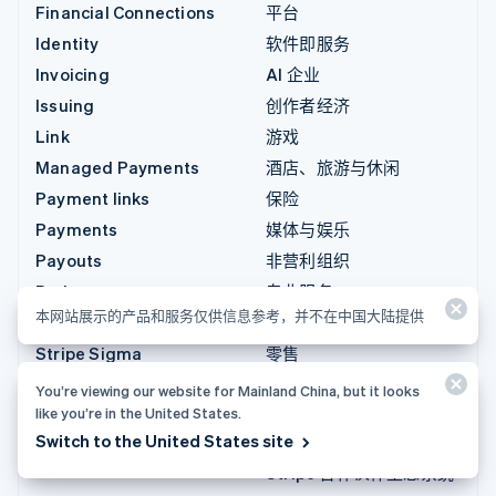
Financial Connections
平台
Identity
软件即服务
Invoicing
AI 企业
Issuing
创作者经济
Link
游戏
Managed Payments
酒店、旅游与休闲
Payment links
保险
Payments
媒体与娱乐
Payouts
非营利组织
Radar
专业服务
本网站展示的产品和服务仅供信息参考，并不在中国大陆提供
Revenue Recognition
公共部门
Stripe Sigma
零售
Tax
You’re viewing our website for Mainland China, but it looks
集成与定制解决方案
like you’re in the United States.
Terminal
Switch to the United States site
Stripe App Marketplace
Treasury
Stripe 合作伙伴生态系统