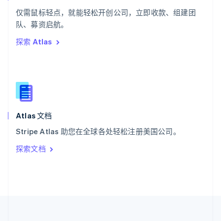
泰国
ไทย
English
仅需鼠标轻点，就能轻松开创公司，立即收款、组建团
希腊
队、募资启航。
English
探索 Atlas
西班牙
Español
English
新加坡
English
简体中文
新西兰
English
匈牙利
English
Atlas 文档
意大利
Stripe Atlas 助您在全球各处轻松注册美国公司。
Italiano
English
印度
探索文档
English
英国
English
直布罗陀
English
中国内地
简体中文
English