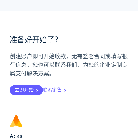
马来西亚
English
简体中文
美国
English
Español
简体中文
墨西哥
Español
English
准备好开始了？
挪威
English
葡萄牙
创建账户即可开始收款，无需签署合同或填写银
Português
English
行信息。您也可以联系我们，为您的企业定制专
日本
日本語
English
属支付解决方案。
瑞典
Svenska
English
瑞士
立即开始
联系销售
Deutsch
Français
Italiano
English
塞浦路斯
English
斯洛伐克
English
斯洛文尼亚
English
Italiano
Atlas