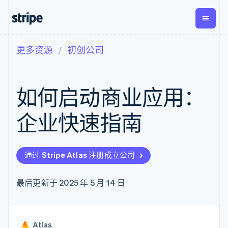
更多资源
初创公司
按企业阶段
文档
学习
支付
营收
资金管
平台
理
易市
大型企业
Stripe 文档
博客
Payments
Billing
初创企业
API 参考文档
客户案例
如何启动商业应用：
在线支付
经常性收入
Global
Conn
库与 SDK
指南
Payment links
Metronome
Payouts
Stripe Apps
按用量计费
平台
企业快速指南
无代码支付
Subscriptions
向第三
按应用场景
Checkout
方打款
支持
预构建支付界
订阅管理
指南
智能体商务
面
Invoicing
加密货币
获取支持
一次性或定期
Elements
通过 Stripe Atlas 注册成立公司
电子商务
接受线上付款
托管支持方案
灵活的 UI 组件
账单
嵌入式金融
实施预置结账流程
专业服务
Payment
Tax
财务自动化
构建平台或交易市场
最后更新于 2025 年 5 月 14 日
methods
销售税和增值
全球化企业
管理订阅
接入 125+ 种支
税自动化
应用内支付
提供按用量计费
付方式
Revenue
交易市场
发行稳定币支持的支付卡
Authorization
Recognition
公司
资金管理
通过智能体配置和管理服
Boost
会计自动化
Atlas
平台
务