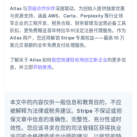
爱尔兰
Atlas 与
顶级合作伙伴
深度联动，为创始人提供独家优惠
English
爱沙尼亚
与资源支持，涵盖 AWS、Carta、Perplexity 等行业领
English
军企业的工程开发、税务合规、财务管理及运营必备工具
奥地利
折扣，更免费赠送首年特拉华州法定注册代理服务。作为
Deutsch
English
Atlas 用户，您还将解锁 Stripe 专属权益——最高 10 万
澳大利亚
美元交易额的全年免费支付处理服务。
English
巴西
Português
English
了解关于 Atlas 如何
助您快速轻松地创立新企业
的更多信
保加利亚
息，并立即
开始使用
。
English
比利时
Nederlands
Français
Deutsch
English
波兰
English
丹麦
本文中的内容仅供一般信息和教育目的，不应
English
被解释为法律或税务建议。Stripe 不保证或担
德国
保文章中信息的准确性、完整性、充分性或时
Deutsch
English
法国
效性。您应该寻求在您的司法管辖区获得执业
Français
English
许可的合格律师或会计师的建议，以就您的特