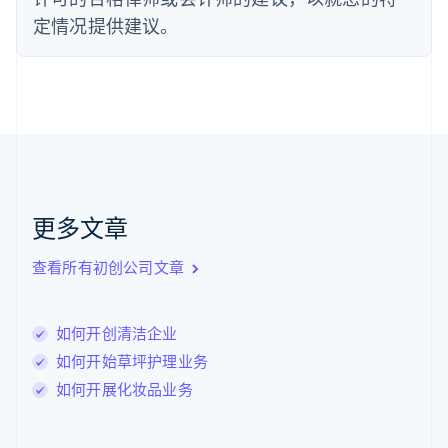
芬兰
定情况提供建议。
English
Svenska
荷兰
Nederlands
English
加拿大
English
Français
捷克
English
克罗地亚
English
Italiano
拉脱维亚
更多文章
English
立陶宛
查看所有初创公司文章
English
列支敦士登
Deutsch
English
卢森堡
如何开创清洁企业
Français
Deutsch
English
如何开始草坪护理业务
罗马尼亚
如何开展化妆品业务
English
马尔他
English