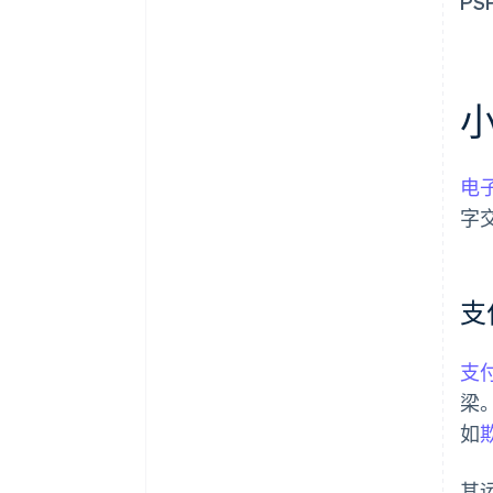
P
电
字
支
支
梁
如
其