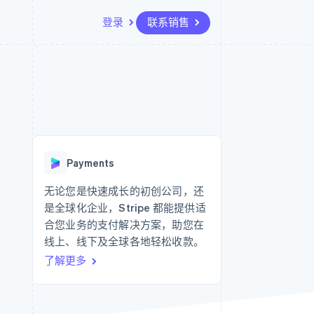
登录
联系销售
资源
生态系统
联系
场
更多
应用集成
合作伙伴
联系销售
Product roadmap
代码示例
Stripe App Marketplace
成为合作伙伴
了解未来规划
开发者博客
API 状态
Radar
欺诈防范
Payments
Atlas
初创企业注册
无论您是快速成长的初创公司，还
是全球化企业，Stripe 都能提供适
Climate
碳移除
合您业务的支付解决方案，助您在
线上、线下及全球各地轻松收款。
了解更多