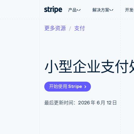
产品
解决方案
开发
更多资源
支付
按企业阶段
文档
学习
按应用场
支持
支付
营收
大型企业
Stripe 文档
博客
智能体
获取支
Payments
Billing
初创企业
API 参考文档
客户案例
加密货
托管支
在线支付
经常性收入
库与 SDK
指南
电子商
专业服
Payment links
Metronome
Stripe Apps
小型企业支付
嵌入式
无代码支付
按用量计费
财务自
Checkout
Subscriptions
全球化
预构建支付界面
订阅管理
应用内
Elements
Invoicing
交易市
灵活的 UI 组件
一次性或定期账单
开始使用 Stripe
资金管
Payment methods
Tax
平台
接入 125+ 种支付方式
销售税和增值税自动
SaaS
Authorization Boost
Revenue Recogniti
最后更新时间：2026 年 6 月 12 日
支付成功率优化
会计自动化
Link
Stripe Sigma
加速结账
自定义报告
Data Pipeline
数据同步