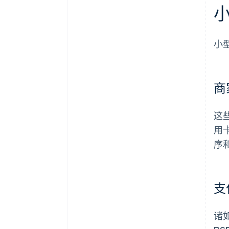
小
商
这
用
序
支
诸如