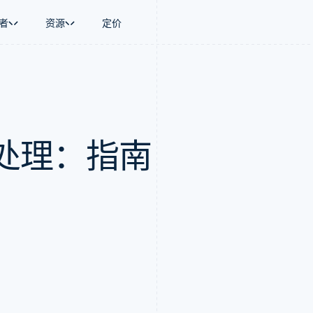
者
资源
定价
景
指南
按行业
公司
资金管理
平台和交易市
商务
持
接受线上付款
AI 企业
产品路线图
Global Payouts
Connect
币
持方案
实施预置结账流程
创作者经济
Sessions 年度大会
向第三方打款
平台支付
务
务
构建平台或交易市场
游戏
招聘
处理：指南
金融
管理订阅
酒店、旅游与休闲
资讯中心
动化
提供按用量计费
保险
Stripe Press
企业
发行稳定币支持的支付卡
媒体与娱乐
支付
通过智能体配置和管理服务
非营利组织
场
专业服务
理
公共部门
零售
化
on