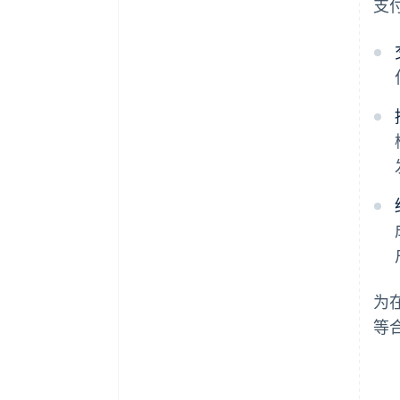
支
为
等