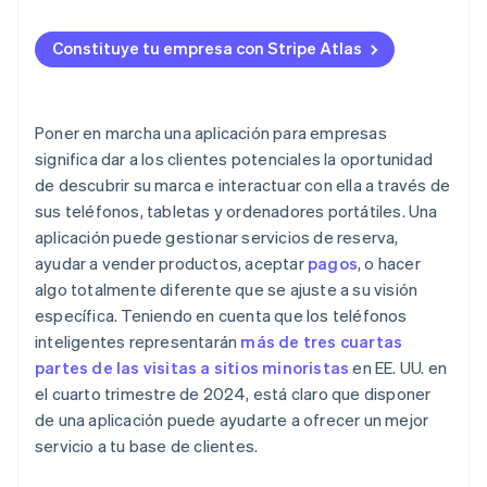
Para aplicaciones que planean expandirse
Crea un prototipo
Seguridad y protección de datos
Alcance en redes sociales
Solicitud de ingreso a Atlas
¿Por qué Stripe tiene sentido para las aplicaciones
Constituye tu empresa con Stripe Atlas
comerciales?
Reglas de las tiendas de aplicaciones
Colaboraciones con influencers o socios
Acepta pagos y operaciones bancarias antes de que
llegue tu EIN
Mantenimiento continuo
Optimización de la tienda de aplicaciones
Compra de acciones del fundador sin efectivo
Poner en marcha una aplicación para empresas
Interacción continua
significa dar a los clientes potenciales la oportunidad
Declaración automática de la elección de
de descubrir su marca e interactuar con ella a través de
impuestos 83(b)
sus teléfonos, tabletas y ordenadores portátiles. Una
Documentos legales de empresas de primer nivel
aplicación puede gestionar servicios de reserva,
ayudar a vender productos, aceptar
pagos
, o hacer
Un año gratis de Stripe Payments, más $50,000 en
algo totalmente diferente que se ajuste a su visión
créditos y descuentos para socios
específica. Teniendo en cuenta que los teléfonos
inteligentes representarán
más de tres cuartas
partes de las visitas a sitios minoristas
en EE. UU. en
el cuarto trimestre de 2024, está claro que disponer
de una aplicación puede ayudarte a ofrecer un mejor
servicio a tu base de clientes.