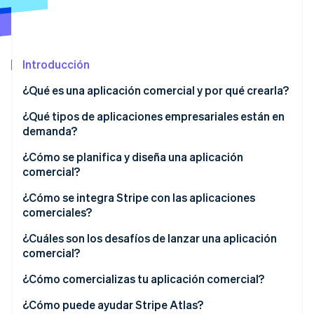
Radar
Prevención de fraude
Ecosistema
Atlas
Introducción
Constitución de una startup
Socios
Climate
Stripe App Marketplace
¿Qué es una aplicación comercial y por qué crearla?
Eliminación de dióxido de carbono
¿Qué tipos de aplicaciones empresariales están en
Identity
demanda?
Verificación de identidad en línea
Programación y reservas
¿Cómo se planifica y diseña una aplicación
comercial?
Comercio electrónico
Identifica tu objetivo principal
¿Cómo se integra Stripe con las aplicaciones
Pago y facturación
comerciales?
Sesiones de Stripe 2026
Piensa en tus funcionalidades
Descubre cómo Stripe construye la infraestructura económi
Gestión de proyectos
Para aplicaciones que aceptan pagos
¿Cuáles son los desafíos de lanzar una aplicación
Mirar ahora
Realiza un boceto de ’wireframes’
comercial?
Soporte al cliente
Para modelos basados en suscripciones
Elige una plataforma
Adquisición y retención de usuarios
¿Cómo comercializas tu aplicación comercial?
Para aplicaciones que requieren seguridad
Planifica tu presupuesto y cronograma
Errores técnicos
Utiliza tu público existente
¿Cómo puede ayudar Stripe Atlas?