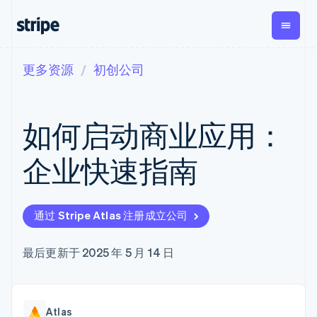
更多资源
初创公司
按企业阶段
文档
学习
支付
营收
资金管理
平台
易市
大型企业
Stripe 文档
博客
Payments
Billing
Treasury
初创企业
API 参考文档
客户案例
如何启动商业应用：
在线支付
经常性收入
Con
库与 SDK
指南
企业财务
Managed
Metronome
Stripe Apps
Payments
按用量计费
Global
平台
企业快速指南
备案商家解决
Payouts
Subscriptions
Capi
按应用场景
方案
平
支持
向第三方
订阅管理
Payment links
客户
指南
智能体商务
打款
Invoicing
Trea
加密货币
获取支持
无代码支付
一次性或定期
Capital
通过 Stripe Atlas 注册成立公司
平
电子商务
接受线上付款
托管支持方案
企业融资
Checkout
账单
嵌入
嵌入式金融
实施预置结账流程
专业服务
预构建支付界
Crypto
Tax
融服
财务自动化
构建平台或交易市场
最后更新于 2025 年 5 月 14 日
钱包、稳
面
销售税和增值
Iss
全球化企业
管理订阅
定币发行
Elements
税自动化
实体
应用内支付
提供按用量计费
灵活的 UI 组件
和发卡基
Crypto
Revenue
虚拟
交易市场
发行稳定币支持的支付卡
Onramp
Payment
Recognition
础设施
公司
资金管理
通过智能体配置和管理服
可嵌入的
methods
会计自动化
Atlas
平台
务