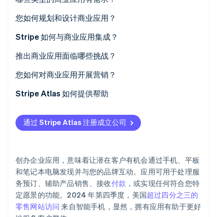
初创企业注册
日程安排和预订
您如何规划和设计商业应用？
Climate
碳移除
电商
确定您的主要目标
Stripe 如何与商业应用集成？
Identity
在线身份验证
支付与账单
头脑风暴功能
对于接受付款的应用
推出商业应用面临哪些挑战？
项目管理
草图框架
对于基于订阅的模型
用户获取和留存
您如何对商业应用开展营销？
客户支持
选择平台
对于需要安全性的应用
技术 Bug
利用现有受众
Stripe Atlas 如何提供帮助
Stripe Sessions 2026
规划您的预算和时间表
对于计划扩展的应用
安全性与数据保护
社交媒体推广
申请使用 Atlas 注册公司
了解 Stripe 如何为 AI 构建经济基础设施。
通过 Stripe Atlas 注册成立公司
立即观看
创建原型
为什么 Stripe 适合商业应用
应用商店规则
与名人或合作伙伴合作
在获取雇主识别号 (EIN) 前开通收款和银行服务
持续维护
应用商店优化
无现金创始人股权认购
创办企业应用，意味着让潜在客户有机会通过手机、平板
持续互动
自动提交 83 (b) 税务申报
和笔记本电脑发现并与您的品牌互动。应用可用于处理服
务预订、辅助产品销售、接收
付款
，或实现任何符合您特
全球顶尖水准的公司法律文件
定愿景的功能。2024 年第四季度，美国
超过四分之三的
Stripe Payments 服务首年免费，更享价值 5 万美元的
零售网站访问
来自智能手机，显然，拥有应用有助于更好