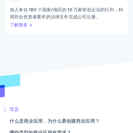
接入 125+ 种支
加密货币
Stripe Sigma
产品路线图
SaaS
付方式
自定义报告
购买
Sessions 年度大会
加入来自 180 个国家/地区的 10 万家初创企业的行列，利
Terminal
Data Pipeline
招聘
用符合投资者要求的法律文件完成公司注册。
线下支付
数据同步
资讯中心
Authorization
资源
了解更多
Stripe Press
Boost
按行业
支付成功率优
应用集成
化
AI 企业
代码示例
Link
创作者经济
开发者博客
联系
加速结账
游戏
API 状态
Financial
酒店、旅游与休闲
联系销售
Connections
保险
成为合作伙伴
关联金融账户
媒体与娱乐
数据
非营利组织
专业服务
公共部门
零售
更多
Product roadmap
了解未来规划
导言
生态系统
Radar
什么是商业应用，为什么要创建商业应用？
合作伙伴
欺诈防范
Stripe App Marketplace
哪些类型的商业应用有需求？
Atlas