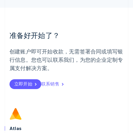
English
简体中文
美国
English
Español
简体中文
墨西哥
Español
English
准备好开始了？
挪威
English
葡萄牙
创建账户即可开始收款，无需签署合同或填写银
Português
English
行信息。您也可以联系我们，为您的企业定制专
日本
日本語
English
属支付解决方案。
瑞典
Svenska
English
瑞士
立即开始
联系销售
Deutsch
Français
Italiano
English
塞浦路斯
English
斯洛伐克
English
斯洛文尼亚
English
Italiano
Atlas
泰国