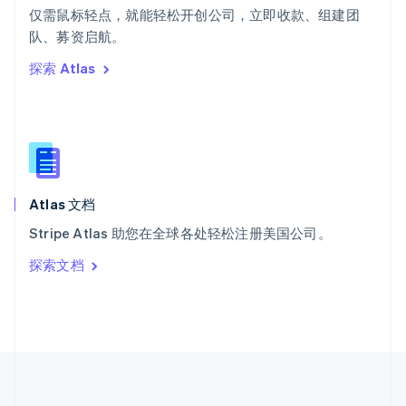
ไทย
English
仅需鼠标轻点，就能轻松开创公司，立即收款、组建团
希腊
队、募资启航。
English
探索 Atlas
西班牙
Español
English
新加坡
English
简体中文
新西兰
English
匈牙利
English
Atlas 文档
意大利
Stripe Atlas 助您在全球各处轻松注册美国公司。
Italiano
English
印度
探索文档
English
英国
English
直布罗陀
English
中国内地
简体中文
English
中国香港特别行政区