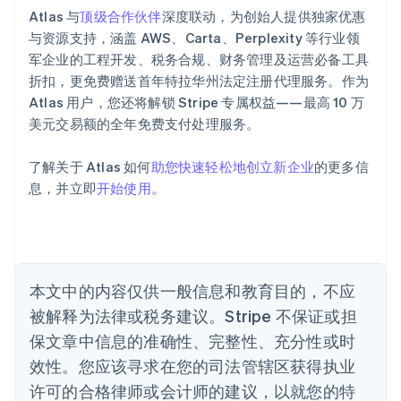
爱尔兰
Atlas 与
顶级合作伙伴
深度联动，为创始人提供独家优惠
English
爱沙尼亚
与资源支持，涵盖 AWS、Carta、Perplexity 等行业领
English
军企业的工程开发、税务合规、财务管理及运营必备工具
奥地利
折扣，更免费赠送首年特拉华州法定注册代理服务。作为
Deutsch
English
Atlas 用户，您还将解锁 Stripe 专属权益——最高 10 万
澳大利亚
美元交易额的全年免费支付处理服务。
English
巴西
Português
English
了解关于 Atlas 如何
助您快速轻松地创立新企业
的更多信
保加利亚
息，并立即
开始使用
。
English
比利时
Nederlands
Français
Deutsch
English
波兰
English
丹麦
本文中的内容仅供一般信息和教育目的，不应
English
被解释为法律或税务建议。Stripe 不保证或担
德国
保文章中信息的准确性、完整性、充分性或时
Deutsch
English
法国
效性。您应该寻求在您的司法管辖区获得执业
Français
English
许可的合格律师或会计师的建议，以就您的特