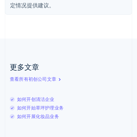
芬兰
定情况提供建议。
English
Svenska
荷兰
Nederlands
English
加拿大
English
Français
捷克
English
克罗地亚
English
Italiano
拉脱维亚
更多文章
English
立陶宛
查看所有初创公司文章
English
列支敦士登
Deutsch
English
卢森堡
如何开创清洁企业
Français
Deutsch
English
如何开始草坪护理业务
罗马尼亚
如何开展化妆品业务
English
马尔他
English
马来西亚