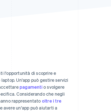
Stripe Sessions 2026
Scopri come Stripe sta
costruendo
l'infrastruttura
economica per l'IA.
Guarda ora
ti l'opportunità di scoprire e
e laptop. Un'app può gestire servizi
 accettare
pagamenti
o svolgere
pecifica. Considerando che negli
e hanno rappresentato
oltre i tre
e avere un'app può aiutarti a