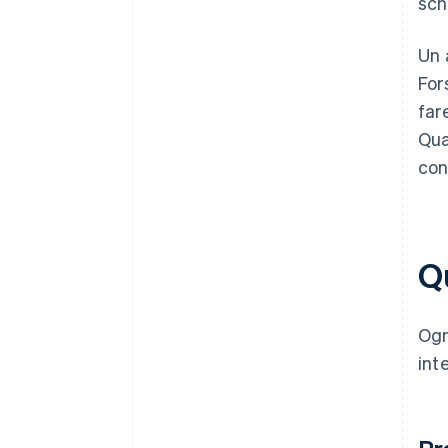
sch
Un 
For
far
Qua
con
Qu
Ogn
int