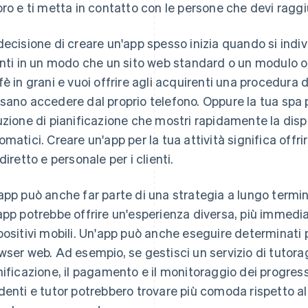
oro e ti metta in contatto con le persone che devi ragg
decisione di creare un'app spesso inizia quando si indivi
enti in un modo che un sito web standard o un modulo o
fè in grani e vuoi offrire agli acquirenti una procedura 
sano accedere dal proprio telefono. Oppure la tua spa 
uzione di pianificazione che mostri rapidamente la dis
omatici. Creare un'app per la tua attività significa offr
diretto e personale per i clienti.
app può anche far parte di una strategia a lungo termi
app potrebbe offrire un'esperienza diversa, più immedia
positivi mobili. Un'app può anche eseguire determinati
wser web. Ad esempio, se gestisci un servizio di tutora
nificazione, il pagamento e il monitoraggio dei progress
denti e tutor potrebbero trovare più comoda rispetto all