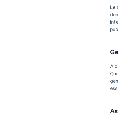
Le 
den
int
può
Ge
Al
Que
gen
ess
As