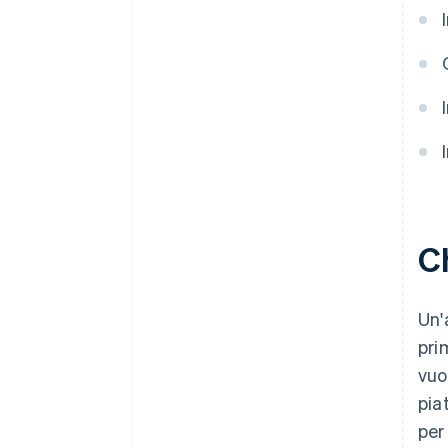
Presentazione automatica della
dichiarazione fiscale 83(b)
Documenti legali aziendali con
idoneità globale
Un anno gratuito di Stripe
Payments, più 50.000 USD in
crediti e sconti offerti dai
partner
C
Un'
pri
vuo
pia
per