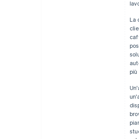
lav
La 
cli
caf
pos
sol
aut
più 
Un'
un'
dis
bro
pia
stu