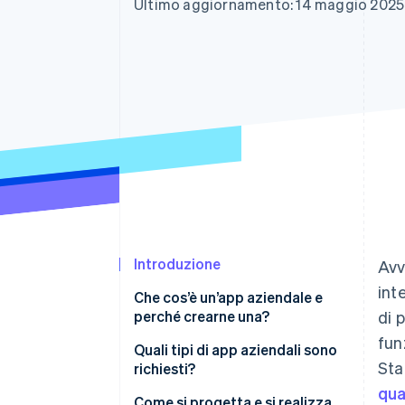
Ultimo aggiornamento: 14 maggio 2025
Link
Pagamento accelerato
Financial Connections
Conti finanziari collegati
Introduzione
Avv
int
Che cos’è un’app aziendale e
perché crearne una?
di 
fun
Quali tipi di app aziendali sono
Sta
richiesti?
qua
Programmazione e
Come si progetta e si realizza