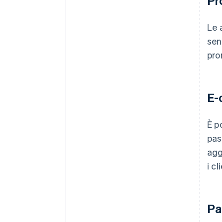
Pr
Le 
sen
pro
E-
È p
pas
agg
i cl
Pa