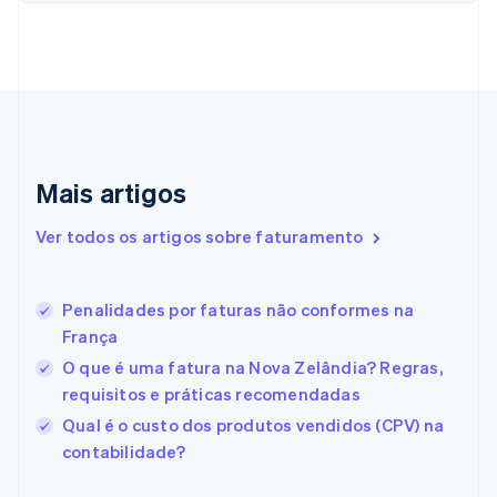
English
Italiano
Dinamarca
English
Emirados Árabes Unidos
English
Eslováquia
English
Eslovênia
Mais artigos
English
Italiano
Espanha
Ver todos os artigos sobre faturamento
Español
English
Estados Unidos
English
Español
简体中文
Estônia
Penalidades por faturas não conformes na
English
França
Finlândia
O que é uma fatura na Nova Zelândia? Regras,
English
Svenska
França
requisitos e práticas recomendadas
Français
English
Qual é o custo dos produtos vendidos (CPV) na
Gibraltar
contabilidade?
English
Grécia