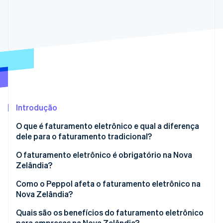
Veja o que está chegando
Radar
Ecossistema
Prevenção de fraudes
Parceiros
Atlas
Stripe App Marketplace
Incorporação de startups
Climate
Remoção de carbono
Identity
Verificação de identidade
Introdução
O que é faturamento eletrônico e qual a diferença
dele para o faturamento tradicional?
O faturamento eletrônico é obrigatório na Nova
Stripe Sessions 2026
Zelândia?
Veja como a Stripe está construindo a infraestrutura econ
Assista agora
Órgãos governamentais
Como o Peppol afeta o faturamento eletrônico na
Nova Zelândia?
Empresas privadas
Por que a Nova Zelândia adotou o Peppol?
Quais são os benefícios do faturamento eletrônico
Coordenação com a Austrália
para empresas na Nova Zelândia?