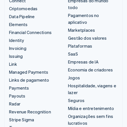
Connect
Empresas do mundo
todo
Criptomoedas
Pagamentos no
Data Pipeline
aplicativo
Elements
Marketplaces
Financial Connections
Gestão dos valores
Identity
Plataformas
Invoicing
SaaS
Issuing
Empresas de IA
Link
Economia de criadores
Managed Payments
Jogos
Links de pagamento
Hospitalidade, viagens e
Payments
lazer
Payouts
Seguros
Radar
Mídia e entretenimento
Revenue Recognition
Organizações sem fins
Stripe Sigma
lucrativos