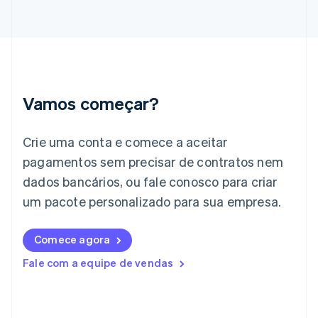
English
Hungria
English
Índia
English
Irlanda
English
Vamos começar?
Itália
Italiano
English
Japão
Crie uma conta e comece a aceitar
日本語
English
pagamentos sem precisar de contratos nem
Letônia
dados bancários, ou fale conosco para criar
English
Liechtenstein
um pacote personalizado para sua empresa.
Deutsch
English
Lituânia
English
Comece agora
Luxemburgo
Fale com a equipe de vendas
Français
Deutsch
English
Malásia
English
简体中文
Malta