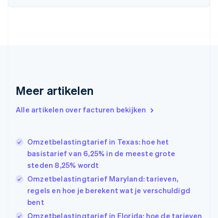
Denemarken
English
Duitsland
Deutsch
English
Estland
English
Finland
English
Svenska
Frankrijk
Meer artikelen
Français
English
Gibraltar
Alle artikelen over facturen bekijken
English
Griekenland
English
Omzetbelastingtarief in Texas: hoe het
Hongarije
basistarief van 6,25% in de meeste grote
English
steden 8,25% wordt
Hongkong SAR, China
English
简体中文
Omzetbelastingtarief Maryland: tarieven,
Ierland
regels en hoe je berekent wat je verschuldigd
English
bent
India
Omzetbelastingtarief in Florida: hoe de tarieven
English