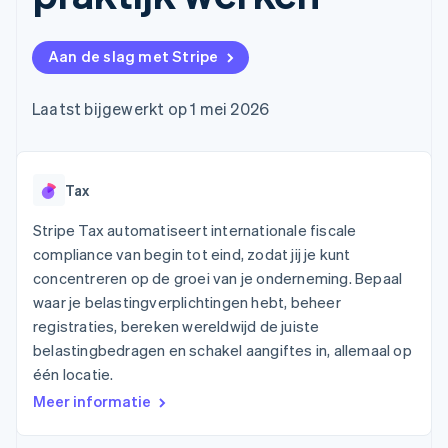
Toegang tot meer
Data Pipeline
Bedrijf
Marktplaatsen
Gegevenssynchronisatie
dan 125
Geldbeheer
Facturatie naar gebruik
Terminal
Productroadmap
Platforms
bieden
Aan de slag met Stripe
Fysieke betalingen
Jaarlijks congres
SaaS
Betaalkaarten uitgeven
Authorization
Sessions
die door stablecoins
Boost
Vacatures
worden gedekt
Laatst bijgewerkt op 1 mei 2026
Optimaliseer de
Stripe Newsroom
Diensten voorzien en
acceptatie
Stripe Press
beheren met agents
Per branche
Link
Versneld afrekenen
Financial
Tax
AI-bedrijven
Connections
Creator economy
Contact
Bronnen
Data gekoppelde
Gaming
Stripe Tax automatiseert internationale fiscale
rekeningen
Horeca, reizen en vrije
Neem contact op
compliance van begin tot eind, zodat jij je kunt
tijd
App-integraties
Partner worden
concentreren op de groei van je onderneming. Bepaal
Verzekering
Voorbeelden van code
Media en entertainment
Developerblog
waar je belastingverplichtingen hebt, beheer
API-status
registraties, bereken wereldwijd de juiste
Meer
Non-profitorganisaties
belastingbedragen en schakel aangiftes in, allemaal op
Product roadmap
Ontdek wat er in het verschiet ligt
Professionele
één locatie.
dienstverlening
Radar
Meer informatie
Publieke sector
Fraudepreventie
Detailhandel
Atlas