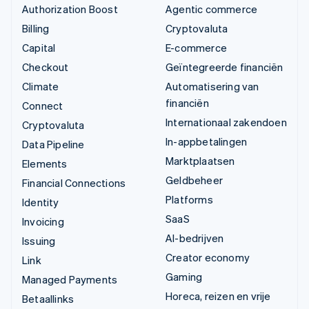
Authorization Boost
Agentic commerce
Billing
Cryptovaluta
Capital
E-commerce
Checkout
Geïntegreerde financiën
Climate
Automatisering van
financiën
Connect
Internationaal zakendoen
Cryptovaluta
In-appbetalingen
Data Pipeline
Marktplaatsen
Elements
Geldbeheer
Financial Connections
Platforms
Identity
SaaS
Invoicing
AI-bedrijven
Issuing
Creator economy
Link
Gaming
Managed Payments
Horeca, reizen en vrije
Betaallinks