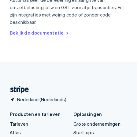
Automatiseer de berekening en aangifte van
Tsjechië
omzetbelasting, btw en GST voor al je transacties. Er
English
zijn integraties met weinig code of zonder code
Vasteland van China
beschikbaar.
简体中文
English
Verenigd Koninkrijk
Bekijk de documentatie
English
Verenigde Arabische Emiraten
English
Verenigde Staten
English
Español
简体中文
Zweden
Svenska
English
Zwitserland
Deutsch
Français
Italiano
English
Nederland (Nederlands)
Producten en tarieven
Oplossingen
Tarieven
Grote ondernemingen
Atlas
Start-ups