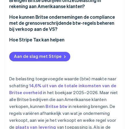
(B2B)
Brengen Britse bedrijven omzetbelasting in
rekening aan Amerikaanse klanten?
Dienstverlening aan Amerikaanse klanten (B2C)
Hoe kunnen Britse ondernemingen de compliance
met de grensoverschrijdende btw-regels beheren
bij verkoop aan de VS?
Hoe Stripe Tax kan helpen
Aan de slag met Stripe
De belasting toegevoegde waarde (btw) maakte naar
schatting
14,6% uit van de totale inkomsten van de
Britse overheid
in het boekjaar 2025–2026. Maar niet
alle Britse bedrijven die aan Amerikaanse klanten
verkopen, kunnen
Britse btw
in rekening brengen. De
regels variëren afhankelijk van wat je onderneming
verkoopt, aan wie je het verkoopt en welke regel voor
de
plaats van levering
van toepassing is. Als je de