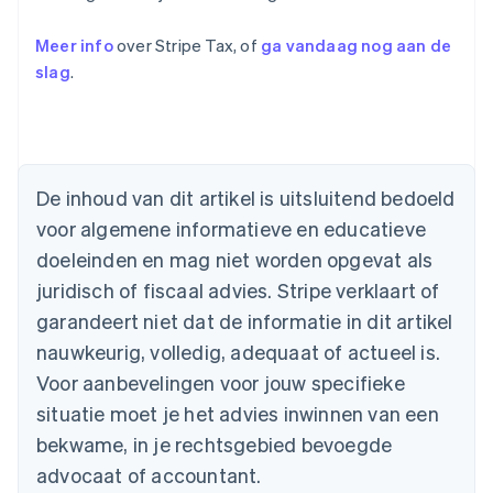
Meer info
over Stripe Tax, of
ga vandaag nog aan de
slag
.
De inhoud van dit artikel is uitsluitend bedoeld
voor algemene informatieve en educatieve
Australië
doeleinden en mag niet worden opgevat als
English
juridisch of fiscaal advies. Stripe verklaart of
België
Nederlands
Français
Deutsch
English
garandeert niet dat de informatie in dit artikel
Brazilië
nauwkeurig, volledig, adequaat of actueel is.
Português
English
Bulgarije
Voor aanbevelingen voor jouw specifieke
English
situatie moet je het advies inwinnen van een
Canada
bekwame, in je rechtsgebied bevoegde
English
Français
Cyprus
advocaat of accountant.
English