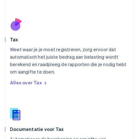
Nieuw-Zeeland
English
Noorwegen
English
Oostenrijk
Deutsch
English
Tax
Polen
English
Weet waar je je moet registreren, zorg ervoor dat
Portugal
automatisch het juiste bedrag aan belasting wordt
Português
English
berekend en raadpleeg de rapporten die je nodig hebt
Roemenië
om aangifte te doen.
English
Singapore
Alles over Tax
English
简体中文
Slovenië
English
Italiano
Slowakije
English
Spanje
Español
English
Documentatie voor Tax
Thailand
ไทย
English