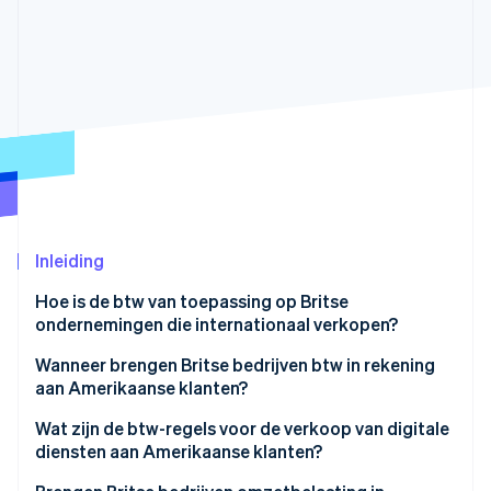
Oprichting van een start-up
Climate
Ecosysteem
CO₂-verwijdering
Partners
Identity
Stripe App Marketplace
Online identiteitsverificatie
Stripe Sessions 2026
Inleiding
Ontdek hoe Stripe de economische infrastructuu
Nu bekijken
Hoe is de btw van toepassing op Britse
ondernemingen die internationaal verkopen?
Wanneer brengen Britse bedrijven btw in rekening
aan Amerikaanse klanten?
Verzending van fysieke goederen
Wat zijn de btw-regels voor de verkoop van digitale
diensten aan Amerikaanse klanten?
Dienstverlening aan Amerikaanse ondernemingen