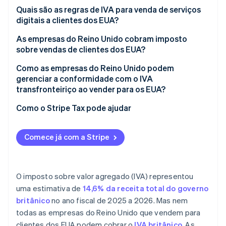
Envio de bens físicos
Quais são as regras de IVA para venda de serviços
digitais a clientes dos EUA?
Prestação de serviços a empresas dos EUA (B2B)
As empresas do Reino Unido cobram imposto
Prestação de serviços a clientes dos EUA (B2C)
sobre vendas de clientes dos EUA?
Como as empresas do Reino Unido podem
gerenciar a conformidade com o IVA
transfronteiriço ao vender para os EUA?
Como o Stripe Tax pode ajudar
Comece já com a Stripe
O imposto sobre valor agregado (IVA) representou
uma estimativa de
14,6% da receita total do governo
britânico
no ano fiscal de 2025 a 2026. Mas nem
todas as empresas do Reino Unido que vendem para
clientes dos EUA podem cobrar o
IVA britânico
. As