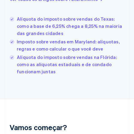
English
Eslovênia
English
Italiano
Alíquota do imposto sobre vendas do Texas:
Espanha
como a base de 6,25% chega a 8,25% na maioria
Español
English
das grandes cidades
Estados Unidos
English
Español
简体中文
Imposto sobre vendas em Maryland: alíquotas,
Estônia
regras e como calcular o que você deve
English
Alíquota do imposto sobre vendas na Flórida:
Finlândia
como as alíquotas estaduais e de condado
English
Svenska
França
funcionam juntas
Français
English
Gibraltar
English
Grécia
English
Hungria
English
Índia
English
Vamos começar?
Irlanda