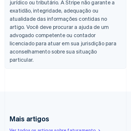
jurídico ou tributário. A Stripe não garante a
English
Áustria
exatidão, integridade, adequação ou
Deutsch
English
atualidade das informações contidas no
Bélgica
artigo. Você deve procurar a ajuda de um
Nederlands
Français
Deutsch
English
Brasil
advogado competente ou contador
Português
English
licenciado para atuar em sua jurisdição para
Bulgária
aconselhamento sobre sua situação
English
Canadá
particular.
English
Français
China continental
简体中文
English
Chipre
English
Croácia
English
Italiano
Dinamarca
English
Emirados Árabes Unidos
Mais artigos
English
Eslováquia
Ver todos os artigos sobre faturamento