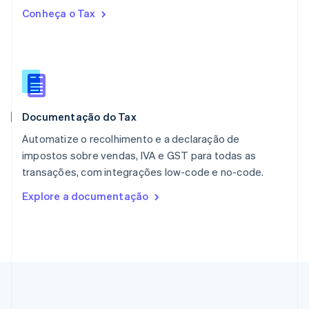
English
Conheça o Tax
Países Baixos
Nederlands
English
Polônia
English
Portugal
Português
English
RAE de Hong Kong, China
Documentação do Tax
English
简体中文
Reino Unido
Automatize o recolhimento e a declaração de
English
impostos sobre vendas, IVA e GST para todas as
República Tcheca
transações, com integrações low-code e no-code.
English
Romênia
Explore a documentação
English
Singapura
English
简体中文
Suécia
Svenska
English
Suíça
Deutsch
Français
Italiano
English
Tailândia