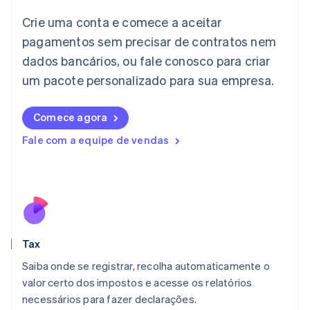
English
Crie uma conta e comece a aceitar
Itália
Italiano
English
pagamentos sem precisar de contratos nem
Japão
dados bancários, ou fale conosco para criar
日本語
English
Letônia
um pacote personalizado para sua empresa.
English
Liechtenstein
Comece agora
Deutsch
English
Lituânia
Fale com a equipe de vendas
English
Luxemburgo
Français
Deutsch
English
Malásia
English
简体中文
Malta
English
Tax
México
Español
English
Saiba onde se registrar, recolha automaticamente o
Noruega
valor certo dos impostos e acesse os relatórios
English
necessários para fazer declarações.
Nova Zelândia