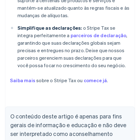
suporte a centenas de produtos e serviços e
mantém-se atualizado quanto às regras fiscais e às
mudanças de alíquotas.
Simplifique as declarações:
o Stripe Tax se
integra perfeitamente a
parceiros de declaração
,
garantindo que suas declarações globais sejam
precisas e entregues no prazo. Deixe que nossos
parceiros gerenciem suas declarações para que
você possa focar no crescimento do seu negócio.
Saiba mais
sobre o Stripe Tax ou
comece já
.
O conteúdo deste artigo é apenas para fins
gerais de informação e educação e não deve
Alemanha
Deutsch
English
ser interpretado como aconselhamento
Austrália