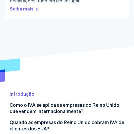
declarações, tudo em um só lugar.
Saiba mais
Ecossistema
Stripe Sessions 2026
Parceiros
Stripe App Marketplace
Veja como a Stripe está construindo a infraestrutura econô
Assista agora
Introdução
Como o IVA se aplica às empresas do Reino Unido
que vendem internacionalmente?
Quando as empresas do Reino Unido cobram IVA de
clientes dos EUA?