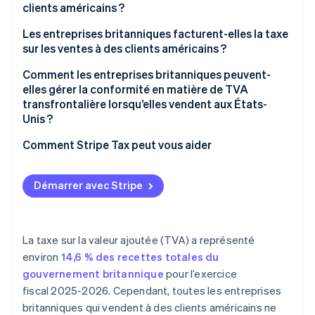
Prestations de services à des entreprises
clients américains ?
américaines (B2B)
Les entreprises britanniques facturent-elles la taxe
Prestations de services à des clients américains
sur les ventes à des clients américains ?
(B2C)
Comment les entreprises britanniques peuvent-
elles gérer la conformité en matière de TVA
transfrontalière lorsqu’elles vendent aux États-
Unis ?
Comment Stripe Tax peut vous aider
Démarrer avec Stripe
La taxe sur la valeur ajoutée (TVA) a représenté
environ
14,6 % des recettes totales du
gouvernement britannique
pour l’exercice
fiscal 2025-2026. Cependant, toutes les entreprises
britanniques qui vendent à des clients américains ne