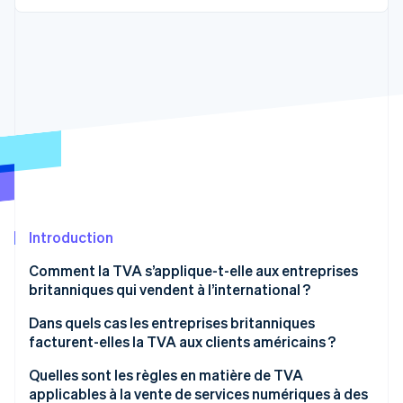
Découvrez les prochaines évolutions
Commerce en ligne
Radar
Prévention de la fraude
Écosystème
Atlas
Constitution de start-up
Partenaires
Climate
Stripe App Marketplace
Élimination du carbone
Identity
Vérification de l'identité
Introduction
Comment la TVA s’applique-t-elle aux entreprises
britanniques qui vendent à l’international ?
Stripe Sessions 2026
Découvrez comment Stripe construit l’infrastructure écono
Dans quels cas les entreprises britanniques
Regarder la vidéo
facturent-elles la TVA aux clients américains ?
Expédition de biens matériels
Quelles sont les règles en matière de TVA
applicables à la vente de services numériques à des