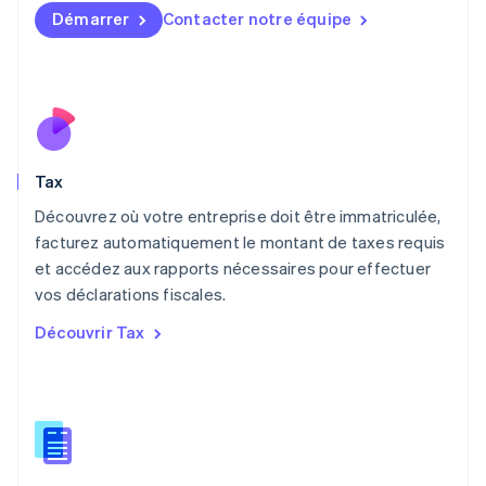
Français
Deutsch
English
Démarrer
Contacter notre équipe
Malaisie
English
简体中文
Malte
English
Mexique
Español
English
Norvège
Tax
English
Nouvelle-Zélande
Découvrez où votre entreprise doit être immatriculée,
English
facturez automatiquement le montant de taxes requis
Pays-Bas
et accédez aux rapports nécessaires pour effectuer
Nederlands
English
vos déclarations fiscales.
Pologne
English
Découvrir Tax
Portugal
Português
English
R.A.S. de Hong Kong, Chine
English
简体中文
République tchèque
English
Roumanie