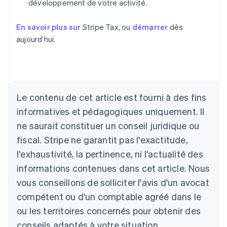
développement de votre activité.
En savoir plus sur
Stripe Tax, ou
démarrer
dès
aujourd’hui.
Le contenu de cet article est fourni à des fins
informatives et pédagogiques uniquement. Il
Allemagne
ne saurait constituer un conseil juridique ou
Deutsch
English
fiscal. Stripe ne garantit pas l'exactitude,
Australie
l'exhaustivité, la pertinence, ni l'actualité des
English
Autriche
informations contenues dans cet article. Nous
Deutsch
English
vous conseillons de solliciter l'avis d'un avocat
Belgique
Nederlands
Français
Deutsch
English
compétent ou d'un comptable agréé dans le
Brésil
ou les territoires concernés pour obtenir des
Português
English
Bulgarie
conseils adaptés à votre situation.