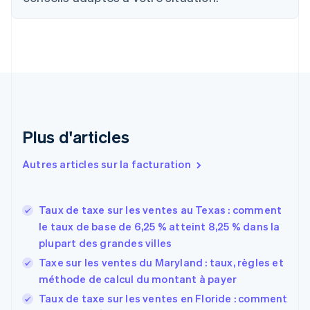
English
Canada
English
Français
Chine continentale
简体中文
English
Chypre
English
Croatie
English
Italiano
Plus d'articles
Danemark
English
Émirats arabes unis
Autres articles sur la facturation
English
Espagne
Español
English
Taux de taxe sur les ventes au Texas : comment
Estonie
le taux de base de 6,25 % atteint 8,25 % dans la
English
plupart des grandes villes
États-Unis
Taxe sur les ventes du Maryland : taux, règles et
English
Español
简体中文
Finlande
méthode de calcul du montant à payer
English
Svenska
Taux de taxe sur les ventes en Floride : comment
France