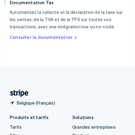
Documentation Tax
English
Royaume-Uni
Automatisez la collecte et la déclaration de la taxe sur
English
les ventes, de la TVA et de la TPS sur toutes vos
Singapour
transactions, avec une intégration low ou no-code.
English
简体中文
Slovaquie
Consulter la documentation
English
Slovénie
English
Italiano
Suède
Svenska
English
Suisse
Deutsch
Français
Italiano
English
Thaïlande
ไทย
English
Belgique (Français)
Produits et tarifs
Solutions
Tarifs
Grandes entreprises