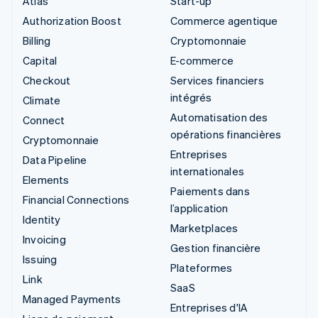
Atlas
Start-up
Authorization Boost
Commerce agentique
Billing
Cryptomonnaie
Capital
E-commerce
Checkout
Services financiers
intégrés
Climate
Automatisation des
Connect
opérations financières
Cryptomonnaie
Entreprises
Data Pipeline
internationales
Elements
Paiements dans
Financial Connections
l’application
Identity
Marketplaces
Invoicing
Gestion financière
Issuing
Plateformes
Link
SaaS
Managed Payments
Entreprises d'IA