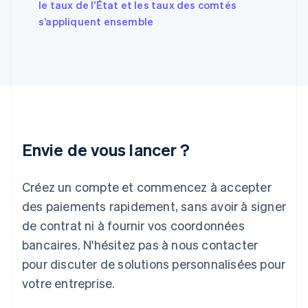
le taux de l’État et les taux des comtés
Français
English
s’appliquent ensemble
Gibraltar
English
Grèce
English
Hongrie
English
Inde
English
Irlande
Envie de vous lancer ?
English
Italie
Italiano
English
Créez un compte et commencez à accepter
Japon
日本語
English
des paiements rapidement, sans avoir à signer
Lettonie
de contrat ni à fournir vos coordonnées
English
bancaires. N'hésitez pas à nous contacter
Liechtenstein
pour discuter de solutions personnalisées pour
Deutsch
English
Lituanie
votre entreprise.
English
Luxembourg