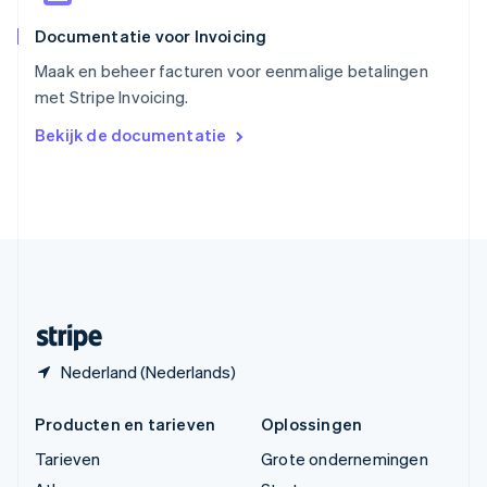
ไทย
English
Documentatie voor Invoicing
Tsjechië
English
Maak en beheer facturen voor eenmalige betalingen
Vasteland van China
met Stripe Invoicing.
简体中文
English
Verenigd Koninkrijk
Bekijk de documentatie
English
Verenigde Arabische Emiraten
English
Verenigde Staten
English
Español
简体中文
Zweden
Svenska
English
Zwitserland
Deutsch
Français
Italiano
English
Nederland (Nederlands)
Producten en tarieven
Oplossingen
Tarieven
Grote ondernemingen