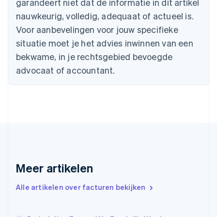
garandeert niet dat de informatie in dit artikel
English
nauwkeurig, volledig, adequaat of actueel is.
Denemarken
English
Voor aanbevelingen voor jouw specifieke
Duitsland
situatie moet je het advies inwinnen van een
Deutsch
English
Estland
bekwame, in je rechtsgebied bevoegde
English
advocaat of accountant.
Finland
English
Svenska
Frankrijk
Français
English
Gibraltar
English
Griekenland
English
Hongarije
Meer artikelen
English
Hongkong SAR, China
English
简体中文
Alle artikelen over facturen bekijken
Ierland
English
India