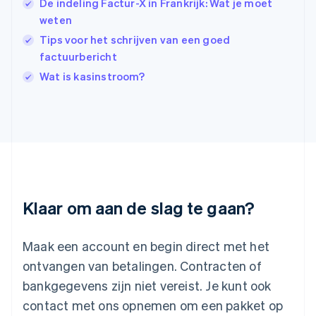
De indeling Factur-X in Frankrijk: Wat je moet
English
weten
Italië
Italiano
English
Tips voor het schrijven van een goed
Japan
factuurbericht
日本語
English
Wat is kasinstroom?
Kroatië
English
Italiano
Letland
English
Liechtenstein
Deutsch
English
Litouwen
English
Luxemburg
Klaar om aan de slag te gaan?
Français
Deutsch
English
Maleisië
English
简体中文
Maak een account en begin direct met het
Malta
ontvangen van betalingen. Contracten of
English
Mexico
bankgegevens zijn niet vereist. Je kunt ook
Español
English
contact met ons opnemen om een pakket op
Nederland