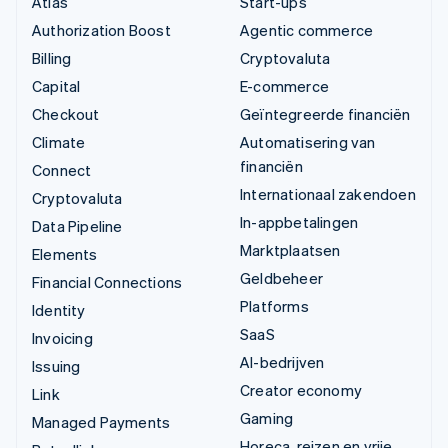
Atlas
Start-ups
Authorization Boost
Agentic commerce
Billing
Cryptovaluta
Capital
E-commerce
Checkout
Geïntegreerde financiën
Climate
Automatisering van
financiën
Connect
Internationaal zakendoen
Cryptovaluta
In-appbetalingen
Data Pipeline
Marktplaatsen
Elements
Geldbeheer
Financial Connections
Platforms
Identity
SaaS
Invoicing
AI-bedrijven
Issuing
Creator economy
Link
Gaming
Managed Payments
Horeca, reizen en vrije