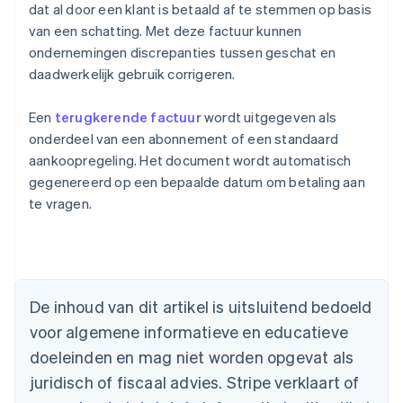
dat al door een klant is betaald af te stemmen op basis
van een schatting. Met deze factuur kunnen
ondernemingen discrepanties tussen geschat en
daadwerkelijk gebruik corrigeren.
Een
terugkerende factuur
wordt uitgegeven als
onderdeel van een abonnement of een standaard
aankoopregeling. Het document wordt automatisch
gegenereerd op een bepaalde datum om betaling aan
te vragen.
Australië
English
België
Nederlands
Français
Deutsch
English
Brazilië
De inhoud van dit artikel is uitsluitend bedoeld
Português
English
Bulgarije
voor algemene informatieve en educatieve
English
doeleinden en mag niet worden opgevat als
Canada
juridisch of fiscaal advies. Stripe verklaart of
English
Français
Cyprus