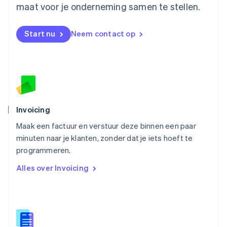
maat voor je onderneming samen te stellen.
Nederlands
English
Nieuw-Zeeland
English
Start nu
Neem contact op
Noorwegen
English
Oostenrijk
Deutsch
English
Polen
English
Portugal
Português
English
Invoicing
Roemenië
Maak een factuur en verstuur deze binnen een paar
English
minuten naar je klanten, zonder dat je iets hoeft te
Singapore
English
简体中文
programmeren.
Slovenië
Alles over Invoicing
English
Italiano
Slowakije
English
Spanje
Español
English
Thailand