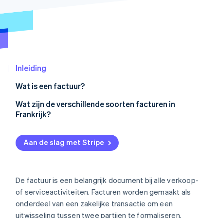
Oprichting van een start-up
Climate
Ecosysteem
CO₂-verwijdering
Partners
Identity
Stripe App Marketplace
Online identiteitsverificatie
Inleiding
Wat is een factuur?
Wat zijn de verschillende soorten facturen in
Stripe Sessions 2026
Frankrijk?
Ontdek hoe Stripe de economische infrastructuu
Nu bekijken
Traditionele factuur
Aan de slag met Stripe
Pro-formafactuur
Aanbetalingsfactuur
De factuur is een belangrijk document bij alle verkoop-
Voortgangsfactuur
of serviceactiviteiten. Facturen worden gemaakt als
onderdeel van een zakelijke transactie om een
Saldofactuur
uitwisseling tussen twee partijen te formaliseren.