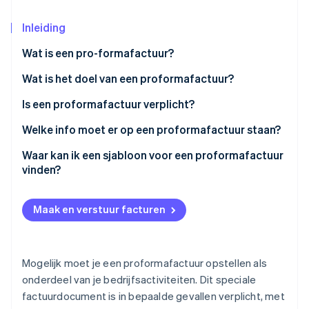
Oprichting van een start-up
Inleiding
Climate
Ecosysteem
CO₂-verwijdering
Wat is een pro-formafactuur?
Partners
Identity
Stripe App Marketplace
Wat is het doel van een proformafactuur?
Online identiteitsverificatie
Is een proformafactuur verplicht?
Welke info moet er op een proformafactuur staan?
Specifieke info
Waar kan ik een sjabloon voor een proformafactuur
Stripe Sessions 2026
vinden?
Ontdek hoe Stripe de economische infrastructuu
Nu bekijken
Maak en verstuur facturen
Mogelijk moet je een proformafactuur opstellen als
onderdeel van je bedrijfsactiviteiten. Dit speciale
factuurdocument is in bepaalde gevallen verplicht, met