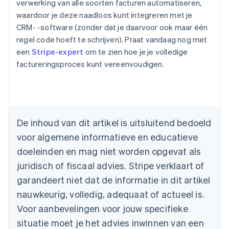
verwerking van alle soorten facturen automatiseren,
waardoor je deze naadloos kunt integreren met je
CRM- -software (zonder dat je daarvoor ook maar één
regel code hoeft te schrijven). Praat vandaag nog met
een
Stripe-expert
om te zien hoe je je volledige
factureringsproces kunt vereenvoudigen.
Australië
English
België
Nederlands
Français
Deutsch
English
Brazilië
De inhoud van dit artikel is uitsluitend bedoeld
Português
English
Bulgarije
voor algemene informatieve en educatieve
English
doeleinden en mag niet worden opgevat als
Canada
juridisch of fiscaal advies. Stripe verklaart of
English
Français
Cyprus
garandeert niet dat de informatie in dit artikel
English
nauwkeurig, volledig, adequaat of actueel is.
Denemarken
English
Voor aanbevelingen voor jouw specifieke
Duitsland
situatie moet je het advies inwinnen van een
Deutsch
English