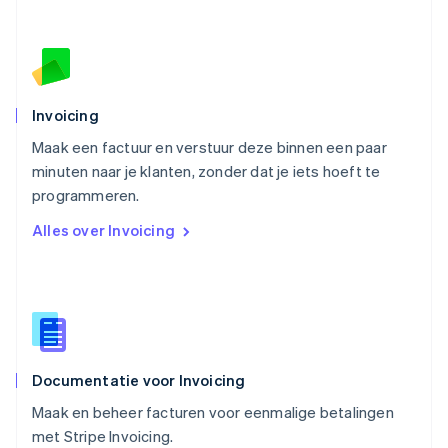
Oostenrijk
Deutsch
English
Polen
English
Portugal
Português
English
Invoicing
Roemenië
Maak een factuur en verstuur deze binnen een paar
English
minuten naar je klanten, zonder dat je iets hoeft te
Singapore
English
简体中文
programmeren.
Slovenië
Alles over Invoicing
English
Italiano
Slowakije
English
Spanje
Español
English
Thailand
ไทย
English
Documentatie voor Invoicing
Tsjechië
English
Maak en beheer facturen voor eenmalige betalingen
Vasteland van China
met Stripe Invoicing.
简体中文
English