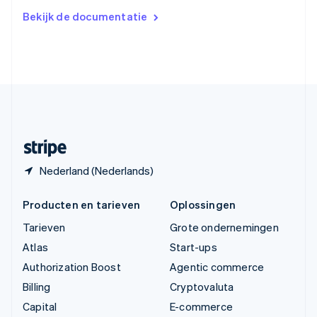
Verenigd Koninkrijk
Bekijk de documentatie
English
Verenigde Arabische Emiraten
English
Verenigde Staten
English
Español
简体中文
Zweden
Svenska
English
Zwitserland
Deutsch
Français
Italiano
English
Nederland (Nederlands)
Producten en tarieven
Oplossingen
Tarieven
Grote ondernemingen
Atlas
Start-ups
Authorization Boost
Agentic commerce
Billing
Cryptovaluta
Capital
E-commerce