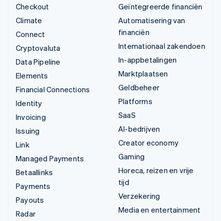
Checkout
Geïntegreerde financiën
Climate
Automatisering van
financiën
Connect
Internationaal zakendoen
Cryptovaluta
In-appbetalingen
Data Pipeline
Marktplaatsen
Elements
Geldbeheer
Financial Connections
Platforms
Identity
SaaS
Invoicing
AI-bedrijven
Issuing
Creator economy
Link
Gaming
Managed Payments
Horeca, reizen en vrije
Betaallinks
tijd
Payments
Verzekering
Payouts
Media en entertainment
Radar