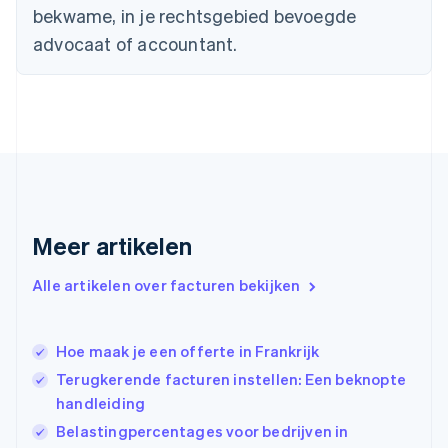
Estland
bekwame, in je rechtsgebied bevoegde
English
advocaat of accountant.
Finland
English
Svenska
Frankrijk
Français
English
Gibraltar
English
Griekenland
English
Hongarije
Meer artikelen
English
Hongkong SAR, China
English
简体中文
Alle artikelen over facturen bekijken
Ierland
English
India
Hoe maak je een offerte in Frankrijk
English
Terugkerende facturen instellen: Een beknopte
Italië
Italiano
English
handleiding
Japan
Belastingpercentages voor bedrijven in
日本語
English