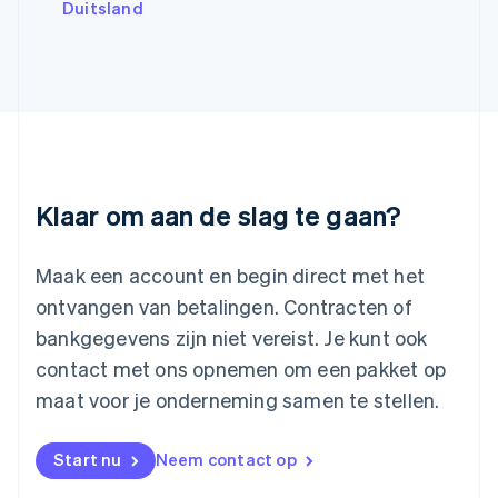
Duitsland
Kroatië
English
Italiano
Letland
English
Liechtenstein
Deutsch
English
Litouwen
English
Luxemburg
Klaar om aan de slag te gaan?
Français
Deutsch
English
Maleisië
English
简体中文
Maak een account en begin direct met het
Malta
ontvangen van betalingen. Contracten of
English
Mexico
bankgegevens zijn niet vereist. Je kunt ook
Español
English
contact met ons opnemen om een pakket op
Nederland
maat voor je onderneming samen te stellen.
Nederlands
English
Nieuw-Zeeland
English
Start nu
Neem contact op
Noorwegen
English